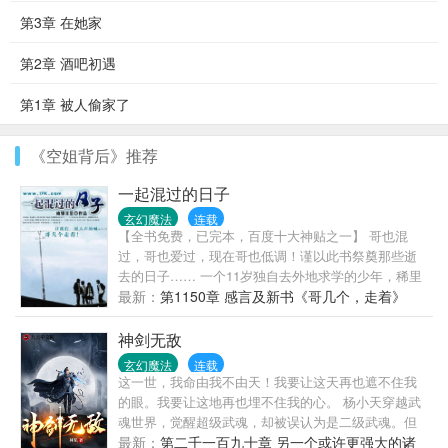
第3章 在她家
第2章 酒吧初遇
第1章 被人偷家了
《空姐背后》推荐
一起混过的日子
玄幻魔法
连载
【全书免费，已完本，百度十大神贴之一】 哥也混
过，哥也爱过，现在哥也低调！谨以此书祭奠那些逝
去的日子…… 一个11岁独自去外地求学的少年，稀里
糊涂地住进了学校混子的宿舍。懦弱的他不敢参与打
最新：
第1150章 感言及新书《哥几个，走着》
架，只知道认真的学习。一次他被人欺负之后，他学
会了打架，混的念头也开始萌发。直到他没能保护女
神剑无敌
友的时候，他彻底被激怒了，不但四处打架，还学会
玄幻魔法
连载
了抽烟，喝酒，放弃了学习，在学校里混了起来……
这一世，我命由我不由天！我要让这天再也遮不住我
为兄弟他能豁出命去，为女友他能受得住所有的苦。
的眼。我要让这地再也埋不住我的心。 杨小天穿越武
不管什么时候，一句［哥几个走着］都令他热血澎
魂世界，觉醒超级武魂，却被误认为是二级武魂。但
湃，激情高涨。 年少轻狂，只为追求理想。 豪情万
是，杨小天却以逆天的成长速度，不断刷新世人的认
最新：
第二千一百九十章 另一个或许更强大的诸