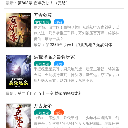
年。没曾想，被天魔教绝美魔女抓走当炉鼎。还让他
最新：
第803章 百年光阴！（完结）
修炼减寿魔功。叶不凡麻了。好在觉醒负面逆转系
统。能够转负为正，逆转任何功法、法术、丹药的副
万古剑尊
作用。突破筑基后，绝美魔女看着功法，再看看叶不
玄幻魔法
连载
凡一头乌黑亮发，陷入了迷茫。天魔老祖：“叶不凡，
剑之巅、傲世间！白袍少帅叶无道获得万古剑狱，以
天魔功副作用很大，需每日承受蚀骨之痛，且越修越
剑入道，只手横推三千界，万剑镇压百万师，笑傲神
慢……什么？你修炼起来很爽，越练越快？！这不科
佛仙，谁敢一战？
学！”天机神算：“测算推演之道，逆天而行，每次测算
最新：
第2285章 为何叫独孤九地？无敌剑体，
都会折寿，遭受天谴……什么？你寿命怎么无限了？
开！
还每天被天道赐福？”渡劫大能：“你资质愚钝，这等突
洪荒降临之最强玩家
破境界就降低资质的魔功不要修炼……什么？你资质
怎么涨到仙体了？！”专修魔功，一年化神，十年大
玄幻魔法
连载
手握秘宝星辰珠，聚天地气运，建无上运朝，铸神圣
乘，百年成仙。
天庭，至此横行洪荒，抢功德，谋气运，夺宝物，力
压巫妖人三族，以力证道，永恒不灭！
最新：
第二千四百五十一章 懵逼的黑纹老祖
万古龙帝
玄幻魔法
完结
（热血、不憋屈、杀伐果断！）少年林尘遭陷害、幻
兽被杀，又被曾经拒绝过的女人狠狠嘲讽。在尊严被