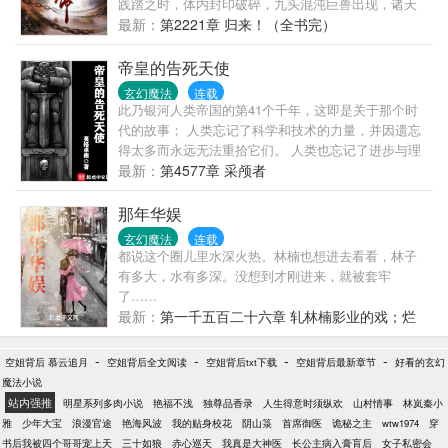
践踏之时，体内封印破碎，九头混沌巨兽出现，诸天
神佛为之颤抖！至此，大帝在我面前，也不过蝼蚁，
最新：
第2221章 归来！（全书完）
我为龙帝，万界无敌！
帝皇的告死天使
玄幻魔法
连载
此乃银河人类帝国的第41个千年，这即是关于那个时
代的故事； 人类忘记了科学和技术的力量，并因遗忘
得太多而永远无法重拾它们。 人类也忘记了进步与理
解的诺言，因为这残酷而黑暗的未来只有战争。 群星
最新：
第4577章 采颅者
间永无宁日，只有无尽的残杀和屠戮，以及那饥渴的
众神们发出的阵阵狂笑。 索什扬?阿列克谢，星界骑士
那年华娱
战团的一名战斗修士，也是世界引擎战役的唯一幸存
玄幻魔法
连载
者，肩负着重建战团责任的他，怀揣着足以撼动银河
都说这个圈儿里水深火热。林楠也想进去看看，林子
的秘密，迈向了未知… 书友小群：975466881
有多大，水有多深。没想到才刚进来，就被套牢
了……
最新：
第一千五百二十六章 轧林楠影业的戏；烂
片出神曲？
-
-
-
-
空姐背后 慕云追月
空姐背后全文阅读
空姐背后txt下载
空姐背后最新章节
好看的玄幻
魔法小说
站内强推
明星系列多肉小说
艳福不浅
独尊品香录
人生得意时须纵欢
山村情事
林岚秦小
雅
少年大宝
浪漫官途
艳海风波
我的贴身校花
阴山箓
首席御医
诡秘之主
wtw1974
穿
书后我被四个哥哥宠上天
三十如狼
赤心巡天
我真是大神医
长公主病入膏肓后
女子私密会