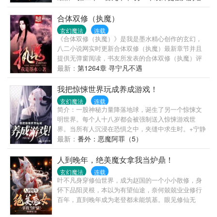
丈，只为缔造辉煌。 让我们一起大声的喊：［哥几个
各位书友如果觉得《神剑无敌》还不错的话请不要忘
天万界（大结局）
走着！］
记向您QQ群和微博里的朋友推荐哦！
合体双修（执魔）
玄幻魔法
连载
《合体双修（执魔）》是我是墨水精心创作的玄幻，
八二小说网实时更新合体双修（执魔）最新章节并且
提供无弹窗阅读，书友所发表的合体双修（执魔）评
论，并不代表八二小说网赞同或者支持合体双修（执
最新：
第1264章 寻宁凡不遇
魔）读者的观点。
我把惊悚世界玩成养成游戏！
玄幻魔法
连载
简介：一股神秘力量降落地球，诞生了另一个惊悚文
明世界。每个人十八岁都会被强制送入惊悚游戏世
界。当所有人沉浸在恐惧之中，夹缝中求生时。+宁静
小说+ m.njxs.com秦诺却发现自己能通过左右鬼的情
最新：
番外：恶魔阿罪（5）
绪，获得系统奖励，并且每完成一次副本，就能在惊
悚世界建立自己产业。于是，阴泉餐厅当传菜员、死
人到晚年，绝美魔女拿我当炉鼎！
亡医院当主治医生、冥间酒店当服务员、恐怖高校当
玄幻魔法
连载
教课老师……当秦诺疯狂去完成一个个副本时，最后
叶不凡身穿修仙世界，成为赵国的一个小小散修，身
突然发现，自己竟成了鬼界巨擘。
怀下品阳灵根，本以为有望仙途，奈何兢兢业业修行
百年，直到晚年成为老登都未能筑基。眼见修仙无
望，只得趁自己还能活几年，娶一房老婆，安度晚