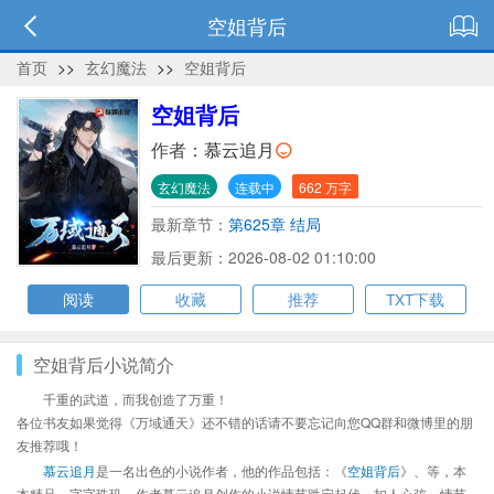
空姐背后
首页
>>
玄幻魔法
>>
空姐背后
空姐背后
作者：
慕云追月
玄幻魔法
连载中
662 万字
最新章节：
第625章 结局
最后更新：2026-08-02 01:10:00
阅读
收藏
推荐
TXT下载
空姐背后小说简介
千重的武道，而我创造了万重！
各位书友如果觉得《万域通天》还不错的话请不要忘记向您QQ群和微博里的朋
友推荐哦！
慕云追月
是一名出色的小说作者，他的作品包括：《
空姐背后
》、等，本
本精品，字字珠玑，作者慕云追月创作的小说情节跌宕起伏、扣人心弦，情节