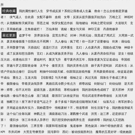
所
经典收藏
我的属性修行人生
穿书成反派？系统让我卷成人生赢
救命！怎么全校都是穿越
者！
侠气逼人
合欢鼎
女配不掺和
血税
女尊：反派从提升颜值开始洗白
万相之王
神袛时
代：从觉醒献祭天赋开始
罪恶之城
快穿女配总作妖
陆地键仙
柯南之肥宅侦探
大道朝天
玄
幻：开局偷机缘，主角捡破烂！
万仙来朝
诡秘：魔女与灾祸
神印王座
丹鼎艳修录
最近更新
盗梦千年
异界游乐场
蛮荒古界记
封神：拜师元始，我竟成了周武王
大周第一武
夫
废灵根修炼慢？但我长生不死啊！
凡人修仙：疯了吧！你一百岁了还要修仙
剑来：谪仙临
世，开局娶妻宁姚
天骄战纪
逍遥行万古
武帝重生
玄幻：人在废丹房，我能合成万物
神级卡
徒
成了反派却想当舔狗
玄幻：从成为家族灵兽开始
凡人修仙：从废丹房杂役开始
逆女！他镇
压大凶，你逐他出宗？
雾临时代
聚灵飞升
看守废丹房五年，我靠变废为宝证道成仙
帝国权
杖
穿越斗罗之擂鼓瓮金锤
太平令
傲世灵主
我的灵兽有点强
娘子真不是蛇妖
武道长生：从
猎户开始加点修行
囚仙塔
刚抽中SSS级天赋，你跟我说游戏停服
开局废柴师叔祖，收徒返还躺
平成仙
重生之，玉龙大陆
【综影视】与天作赌
领袖之证：风过无痕
我靠生子卷成三界女
帝
极限修仙
带着灵诀闯异界
离婚后高冷爵少有点方
师尊凶猛
剑斩仙门
剑动仙朝
逆天邪
神：师尊，你不太对劲
超级无敌，选择系统
寒棺仙缘传
我的游戏角色成精了
逆天邪神
天骄
修仙路：修仙不卷怎么修
巫门诡道
最强宗门从收徒开始
苟在武道世界称尊做祖
太清天师
道
独断万古！座下弟子皆是气运之子
多子多福？我的道侣能增加天赋！
仙落凡尘：将军的掌心
娇
开局盗走徐凤年实力，我称霸雪中
情根废材？不，情道尊师
转生没落千金，我的数值突破天
际
这个仙门全靠玩家
神戮之主
满级基础刀法，屠戮整个武道
洪荒：这三界，还是朕说了
算！
缓归乡
张三丰传承人异界行
我只想安静的做两界生意
病娇师尊：我的徒儿又想跑
了！
最强修仙弱鸡
三界至尊：我要和瑶池双修
鬼道修神
黑色旋涡：356个暗蚀的童话
修仙
KPI
市井武神
大荒玄穹彝荒录
混沌掌印
西幻：被动技能胜利法
魔尊的五星好评：绩效她甜