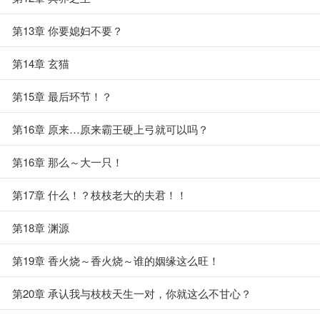
第13章 你要媳妇不要？
第14章 玄猫
第15章 最后环节！？
第16章 原来…原来霸王硬上弓就可以吗？
第16章 那么～大一只！
第17章 什么！？枝枝老大的夫君！！
第18章 渊源
第19章 香火烧～香火烧～谁的姻缘这么旺！
第20章 承认我与枝枝天生一对，你就这么不甘心？