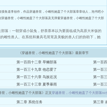
者摸鱼道李创作，作品穿越兽世，小雌性她盖了个大部落章章动人，泡书吧小
创穿越兽世，小雌性她盖了个大部落及无弹窗穿越兽世，小雌性她盖了个大部
大部落：一朝穿成小鼠兔，舒荼荼本以为要面临成为高原大米饭的
亮的雌性兽人。在系统和兼具毛茸茸及美貌的兽人们的协助下，她
部落，在她的带领下一步步成为了兽世大陆的顶尖部落。在舒荼荼
活泼可爱的雪豹，美丽魅惑的白狐、高大冷峻的棕熊......毛茸
《穿越兽世，小雌性她盖了个大部落》最新章节
打出手（毛毛乱飞）。
第一百四十二章 旱獭部落
第一百四
第一百三十九章 他恋爱了
第一百三
第一百三十六章 鸟族近况
第一百三
第一百三十三章 夏季暴雨
第一百三
兽世，小雌性她盖了个大部落》正文
穿越兽世，小雌性她盖了个大部落txt
第二章 系统任务
第三章 