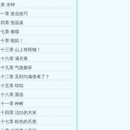
章 水钟
一章 攻击技巧
四章 泡温泉
七章 偷窥
十章 啪叽！
十三章 山上有怪物！
十六章 满月果
十九章 气急败坏
十二章 见到勾魂使者了？
十五章 咕咕
十八章 晨练
十一章 种树
十四章 洁白的大米
十七章 粉色的爪垫