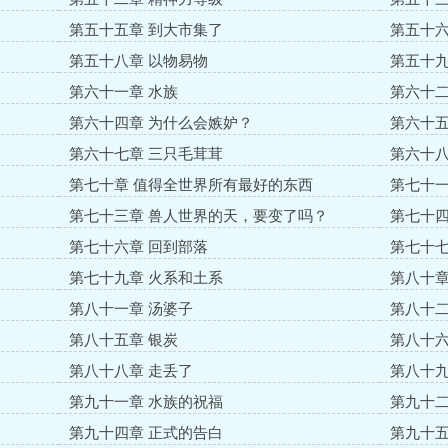
第五十五章 到大市集了
第五十六
第五十八章 以物易物
第五十九
第六十一章 水族
第六十二
第六十四章 为什么会嫉妒？
第六十五
第六十七章 三只毛茸茸
第六十八
第七十章 值得全世界所有最好的东西
第七十一
第七十三章 兽人世界的天，要变了吗？
第七十四
第七十六章 回到部落
第七十七
第七十九章 火系和土系
第八十章
第八十一章 汤婆子
第八十二
第八十五章 银炭
第八十六
第八十八章 走丢了
第八十九
第九十一章 水族的祝福
第九十二
第九十四章 正式的告白
第九十五