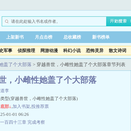
上架新书
月点击榜
总收藏榜
新书榜单
史军事
侦探推理
网游动漫
科幻小说
恐怖灵异
散文诗词
她盖了个大部落
> 穿越兽世，小雌性她盖了个大部落章节列表
世，小雌性她盖了个大部落
鱼道李
类型(穿越兽世，小雌性她盖了个大部落)
底部↓
,
加入书架
,
投推荐票
01-01 06:26
一百四十三章 完成考察