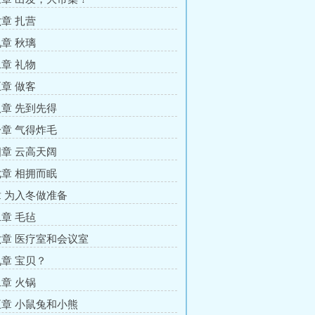
章 扎营
章 秋璃
章 礼物
章 做客
章 先到先得
章 气得炸毛
章 云高天阔
章 相拥而眠
 为入冬做准备
章 毛毡
章 医疗室和会议室
章 宝贝？
章 火锅
章 小鼠兔和小熊