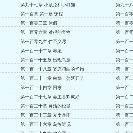
第九十七章 小鼠兔和小狐狸
第九十八
第一百章 第一章 课程
第一百零
第一百零三章 休假
第一百零
第一百零六章 难得的宝物
第一百零
第一百零九章 仁至义尽
第一百一
第一百一十二章 养殖
第一百一
第一百一十五章 出现鸟族
第一百一
第一百一十八章 姿态扭曲的怪物
第一百一
第一百二十一章 白烟，蔓延开了
第一百二
第一百二十四章 回家
第一百二
第一百二十七章 妻主喜欢就好
第一百二
第一百三十章 灵活的松鼠
第一百三
第一百三十三章 夏季暴雨
第一百三
第一百三十六章 鸟族近况
第一百三