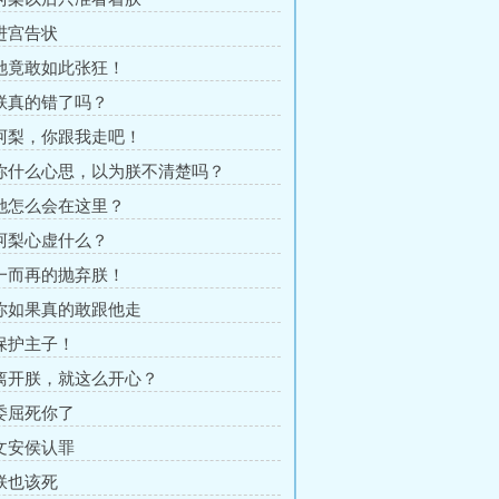
 进宫告状
 她竟敢如此张狂！
 朕真的错了吗？
 阿梨，你跟我走吧！
 你什么心思，以为朕不清楚吗？
 她怎么会在这里？
 阿梨心虚什么？
 一而再的抛弃朕！
 你如果真的敢跟他走
 保护主子！
 离开朕，就这么开心？
 委屈死你了
 文安侯认罪
 朕也该死