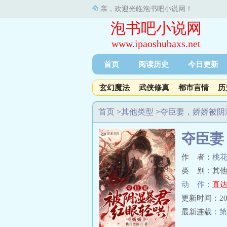
亲，欢迎光临泡书吧小说网！
泡书吧小说网
www.ipaoshubaxs.net
首页
阅读历史
今日更新
玄幻魔法
武侠修真
都市言情
历
首页
>
其他类型
>
夺臣妻，娇娇被阴
夺臣妻
作 者：
桃
类 别：其他
动 作：
直达
更新时间：2025-
最新连载：
第