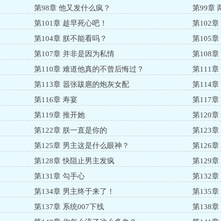
第98章 他又发什么疯？
第99章
第101章 趁早死心吧！
第102
第104章 朕不能看吗？
第105
第107章 并非是因为私情
第108
第110章 难道他真的不曾后悔过？
第111
第113章 嚣张跋扈的炮灰女配
第114
第116章 寿宴
第117
第119章 推开她
第120
第122章 朕一直是你的
第123
第125章 男主这是什么眼神？
第126
第128章 快阻止男主发疯
第129
第131章 勾手心
第132
第134章 男主终于来了！
第135
第137章 系统007下线
第138