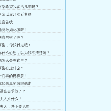
 阿梨希望我多活几年吗？
 阿梨以后只准看着朕
 进宫告状
 她竟敢如此张狂！
 朕真的错了吗？
 阿梨，你跟我走吧！
 你什么心思，以为朕不清楚吗？
 她怎么会在这里？
 阿梨心虚什么？
 一而再的抛弃朕！
 你如果真的敢跟他走
你进宫去求他了？
侯夫人抖什么？
侯夫人，陛下要见您