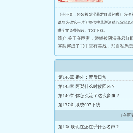
《夺臣妻，娇娇被阴湿暴君红眼轻哄》为作
说网为你第一时间提供桃花烈酒精心编写原
哄全文免费阅读、TXT下载。
简介:关于夺臣妻，娇娇被阴湿暴君红
雾梨穿成了书中空有美貌，却自私愚
害沦为废太子，三年后复位，与真爱
弃他、羞辱他，再改嫁他人。走完炮
——她这个炮灰是按原着走了，可君
了太子清白。可现实中，君如珩提前
第146章 番外：帝后日常
病弱的侯爷夫君下狱！不仅如此，还
第143章 阿梨什么时候回来？
彻底崩溃了！！！说好的温润男主、
第140章 你怎么流了这么多血？
第137章 系统007下线
《夺臣
第1章 朕现在还在乎什么名声？