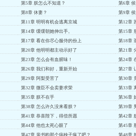
第5章 朕怎么不知道？
第6章 
第8章 休妻？
第9章 
第11章 明明有机会逃离京城
第12章
第14章 缓缓朝她伸出手。
第15章
第17章 看在你尽心服侍的份上
第18章
第20章 他明明都主动示好了
第21章
第23章 怎么会有血腥味！
第24章
第26章 我们和好，重新开始
第27章
第29章 阿梨受苦了
第30章
第32章 微臣不会卖妻求荣
第33章
第35章 朕不在乎
第36章
第38章 怎么许久没来看朕？
第39章
第41章 恭喜陛下，得偿所愿
第42章
第44章 他也太死心眼了
第45章
第47章 裴书昀那个病秧子疯了吧？
第48章