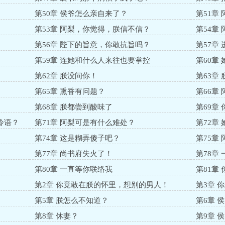
第50章 侯爷怎么亲自来了？
第51章
第53章 阿梨，你觉得，朕信不信？
第54章
第56章 陛下的旨意，你敢抗旨吗？
第57章
第59章 连她和什么人来往也要掌控
第60章
第62章 朕没问你！
第63章
第65章 熏香有问题？
第66章
第68章 朕都尝到酸味了
第69章
冷语？
第71章 阿梨可是有什么难处？
第72章
第74章 这是糊弄傻子吧？
第75章
第77章 尚书府失火了！
第78章
第80章 一直等你联络我
第81章
第2章 你竟敢在朕的怀里，想别的男人！
第3章 
第5章 朕怎么不知道？
第6章 
第8章 休妻？
第9章 