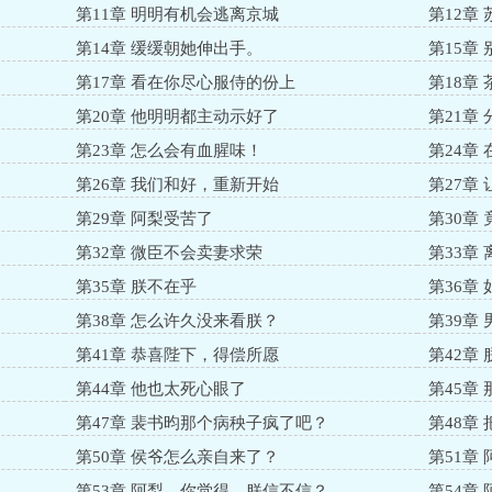
第11章 明明有机会逃离京城
第12章
第14章 缓缓朝她伸出手。
第15章
第17章 看在你尽心服侍的份上
第18章
第20章 他明明都主动示好了
第21章
第23章 怎么会有血腥味！
第24章
第26章 我们和好，重新开始
第27章
第29章 阿梨受苦了
第30章
第32章 微臣不会卖妻求荣
第33章
第35章 朕不在乎
第36章
第38章 怎么许久没来看朕？
第39章
第41章 恭喜陛下，得偿所愿
第42章
第44章 他也太死心眼了
第45章
第47章 裴书昀那个病秧子疯了吧？
第48章
第50章 侯爷怎么亲自来了？
第51章
第53章 阿梨，你觉得，朕信不信？
第54章