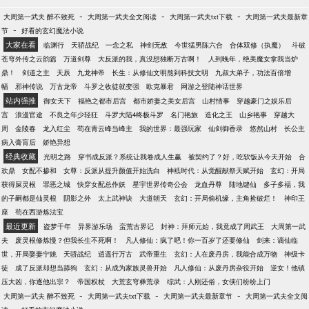
-
-
-
大周第一武夫 醉不致死
大周第一武夫全文阅读
大周第一武夫txt下载
大周第一武夫最新章
-
节
好看的玄幻魔法小说
大家在看
临渊行
天骄战纪
一念之私
神剑无敌
今世猛男陈六合
合体双修（执魔）
斗破
苍穹外传之云韵篇
万道剑尊
大反派的我，真没想独断万古啊！
人到晚年，绝美魔女拿我当炉
鼎！
剑道之主
天辰
九龙神帝
长生：从修仙文明熬到科技文明
九叔大弟子，功法百倍增
幅
邪神传说
万古龙帝
斗罗之收徒就变强
欧克暴君
网游之登陆神话世界
站内强推
御女天下
福艳之都市后宫
都市娇妻之美女后宫
山村情事
穿越豪门之娱乐后
宫
浪漫官途
不良之年少轻狂
斗罗大陆4终极斗罗
名门艳旅
造化之王
山乡艳事
穿越大
周
金陵春
龙入红尘
苟在青云峰当峰主
我的世界：最强玩家
仙剑御香录
悠然山村
长公主
病入膏肓后
娇艳异想
经典收藏
光明之路
穿书成反派？系统让我卷成人生赢
被契约了？好，吃软饭从今天开始
合
欢鼎
女配不掺和
女尊：反派从提升颜值开始洗白
神袛时代：从觉醒献祭天赋开始
玄幻：开局
获得屎灵根
罪恶之城
快穿女配总作妖
星宇世界传奇公会
龙血丹尊
陆地键仙
多子多福，我
的子嗣都是仙灵根
阴影之外
太上武神诀
大道朝天
玄幻：开局偷机缘，主角捡破烂！
神印王
座
苟在西游炼法宝
最近更新
盗梦千年
异界游乐场
蛮荒古界记
封神：拜师元始，我竟成了周武王
大周第一武
夫
废灵根修炼慢？但我长生不死啊！
凡人修仙：疯了吧！你一百岁了还要修仙
剑来：谪仙临
世，开局娶妻宁姚
天骄战纪
逍遥行万古
武帝重生
玄幻：人在废丹房，我能合成万物
神级卡
徒
成了反派却想当舔狗
玄幻：从成为家族灵兽开始
凡人修仙：从废丹房杂役开始
逆女！他镇
压大凶，你逐他出宗？
帝国权杖
大荒玄穹彝荒录
综武：人刚还俗，女侠们纷纷上门
-
-
-
大周第一武夫 醉不致死
大周第一武夫txt下载
大周第一武夫最新章节
大周第一武夫全文阅
-