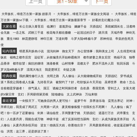
上一页
第1 - 50章
下一页
-
-
大帝族长，缔造万古第一家族 皓影月
大帝族长，缔造万古第一家族全文阅读
大帝族长，缔造
-
-
万古第一家族txt下载
大帝族长，缔造万古第一家族最新章节
好看的玄幻魔法小说
大家在看
长公主病入膏肓后
临渊行
道诡异仙
嫡嫁千金
天骄战纪
系统赋我长生，活着终
会无敌
一念之私
武映三千道
校花每天都在撒糖
一起混过的日子
踏天境
天域丹尊
神剑无
敌
重生1983
林昆楚静瑶
神印王座
万道剑尊
斗罗大陆4终极斗罗
邪神传说
帝皇的告死天
使
站内强推
明星系列多肉小说
混沌剑神
御女天下
办公室情事：我和美女上司
人生得意时须
纵欢
福艳之都市后宫
远征军，从收编溃兵开始称霸南洋
都市娇妻之美女后宫
艳福不浅
独尊
品香录
都市欲望：疯狂的缠绵
渔港春夜
山村情事
花都太子
肥水不流外人田
轮回乐园
斗
罗大陆4终极斗罗
流氓大地主
我是楚球王
剑徒之路
经典收藏
我的属性修行人生
光明之路
凡人修仙：从大能储物戒开始
天骄战纪
穿书成反
派？系统让我卷成人生赢
九转吞天诀
被契约了？好，吃软饭从今天开始
巫师世界
救命！怎么
全校都是穿越者！
侠气逼人
国王
诡秘之时间操控者
合欢鼎
香国竞艳
背剑之人
女装大佬
的V家日常
玄幻：开局获得屎灵根
陆地键仙
太上武神诀
万仙来朝
最近更新
一剑惊天下，可她身后的男人更可怕！
盗梦千年
异界游乐场
蛮荒古界记
封神：
拜师元始，我竟成了周武王
大周第一武夫
废灵根修炼慢？但我长生不死啊！
凡人修仙：疯了
吧！你一百岁了还要修仙
剑来：谪仙临世，开局娶妻宁姚
天骄战纪
逍遥行万古
武帝重生
玄
幻：人在废丹房，我能合成万物
神级卡徒
成了反派却想当舔狗
玄幻：从成为家族灵兽开始
凡
人修仙：从废丹房杂役开始
逆女！他镇压大凶，你逐他出宗？
开局废柴师叔祖，收徒返还躺平成
仙
洪荒：这三界，还是朕说了算！