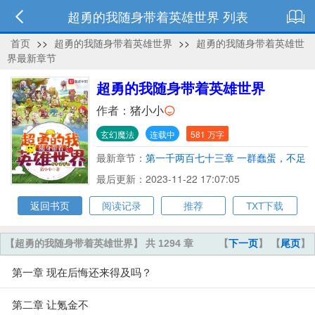
超勇的我随身带着英雄世界 列表
首页
>>
超勇的我随身带着英雄世界
>>
超勇的我随身带着英雄世
界最新章节
超勇的我随身带着英雄世界
作者：
猪小小
玄幻魔法
连载中
581 万字
最新章节：
第一千两百七十三章 一群蠢蛋，不足
为患
最后更新：2023-11-22 17:07:05
返回书页
阅读记录
推荐
TXT下载
【超勇的我随身带着英雄世界】 共 1294 章
【
下一页
】 【
尾页
】
第一章 现在后悔还来得及吗？
第二章 让氪金不