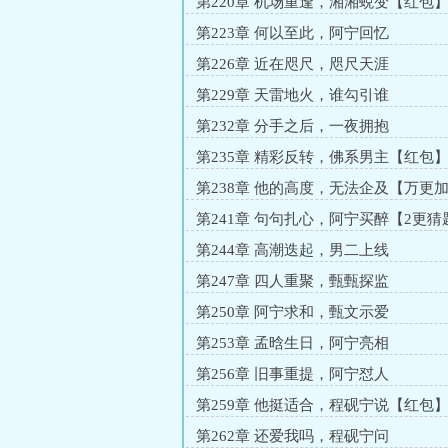
第220章 机场重逢，湘湘蜕变【红包
第223章 何以至此，阿宁回忆
第226章 近在咫尺，咫尺天涯
第229章 天雷地火，谁勾引谁
第232章 分手之后，一夜拥抱
第235章 精彩反转，佛系男主【红包
第238章 他的高度，无法企及【万更
第241章 句句扎心，阿宁买醉【2更猜
第244章 高潮迭起，男二上线
第247章 四人重聚，甄甄探监
第250章 阿宁求和，甄文示爱
第253章 孟晗生日，阿宁亮相
第256章 旧事重提，阿宁怼人
第259章 他挺适合，程砚宁说【红包
第262章 还爱我吗，程砚宁问