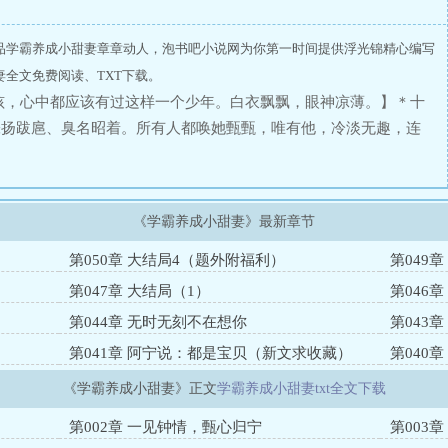
品学霸养成小甜妻章章动人，泡书吧小说网为你第一时间提供浮光锦精心编写
全文免费阅读、TXT下载。
孩，心中都应该有过这样一个少年。白衣飘飘，眼神凉薄。】＊十
张扬跋扈、臭名昭着。所有人都唤她甄甄，唯有他，冷淡无趣，连
止你这些无聊的游戏。”“好啊。”她仰头看着少年清凉无波的凤
朋友。”“……不可能。”后来她知道，这世上没有什么不可能，只
一眼看上的仙气飘飘的少年，值得她奉上全部的热情和勇敢。她是
《学霸养成小甜妻》最新章节
是他的掌上明珠。＊那一天，甄明珠二十岁。高档酒楼豪华包厢。
曾经卑怯寡言的同班女生穿着高腰短裙黑丝袜，妆容精致，自信飞
第050章 大结局4（题外附福利）
第049
史和光辉。有人看着沉默的她频频发笑。当年飞扬张狂的跋扈千金
第047章 大结局（1）
第046
笑问：“你现在在哪上班呢？”甄明珠淡淡一笑未开口，修长身影
第044章 无时无刻不在想你
第043
失失的，手机都忘了带。”包厢里静了几秒，有人迟疑唤：“学
第041章 阿宁说：都是宝贝（新文求收藏）
第040
姿容清绝的笔挺青年，终归，一头栽进了臭沟渠。＊夜深。灼烫
天怎么不告诉她？你们同校，你是高一届的学姐？”沙哑的声音性
《学霸养成小甜妻》正文
学霸养成小甜妻txt全文下载
笑：“你一出现，她已经要嫉妒死我了，做人要留有余地。”“当
第002章 一见钟情，甄心归宁
第003
发狠。甄明珠咬唇，滚烫脸颊埋进枕头里。感谢绝境让她孤注一