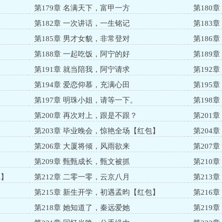
知】
第179章 名满天下，富甲一方
第180
第182章 一次讲话，一生铭记
第183
第185章 男才女貌，非常登对
第186
第188章 一起吃饭，阿宁的好
第189
第191章 就当陪我，阿宁请求
第192
第194章 爱恋仰慕，充满心田
第195
第197章 明珠小姐，请等一下。
第198
第200章 再次对上，跟是不跟？
第201
第203章 毕业晚会，惊艳全场【红包】
第204
】
第206章 大厦将倾，风雨欲来
第207
】
第209章 甄甄成长，甄文被抓
第210
完】
第212章 二零一零，云京八月
第213
第215章 新生开学，初遇孟昀【红包】
第216
】
第218章 她知道了，秦远爱她
第219