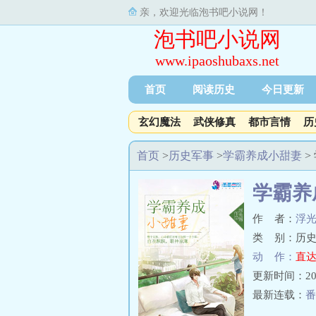
亲，欢迎光临泡书吧小说网！
泡书吧小说网
www.ipaoshubaxs.net
首页
阅读历史
今日更新
玄幻魔法
武侠修真
都市言情
历
首页
>
历史军事
>
学霸养成小甜妻
>
学霸养
作 者：
浮
类 别：历史
动 作：
直达
更新时间：2026-
最新连载：
番