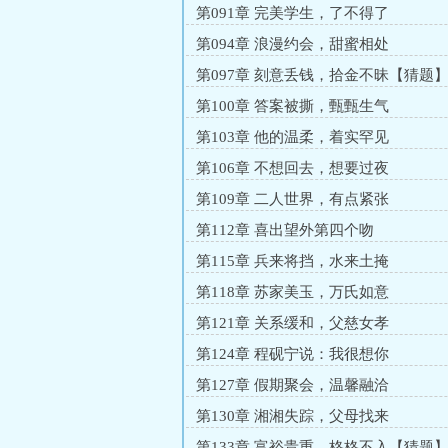
第091章 完美学生，了不得了
第094章 浪漫约会，甜蜜相处
第097章 刻意丢钱，拾金不昧【猜题
第100章 答案被撕，甄甄生气
第103章 他的温柔，着实罕见
第106章 不想回去，想要过夜
第109章 二人世界，有点紧张
第112章 喜出望外第四个吻
第115章 兵来将挡，水来土掩
第118章 苏家美玉，万氏如意
第121章 关系缓和，父慈女孝
第124章 程砚宁说：我很想你
第127章 假期聚会，温馨融洽
第130章 湘湘失踪，父母找来
第133章 富裕贵重，格格不入【猜题