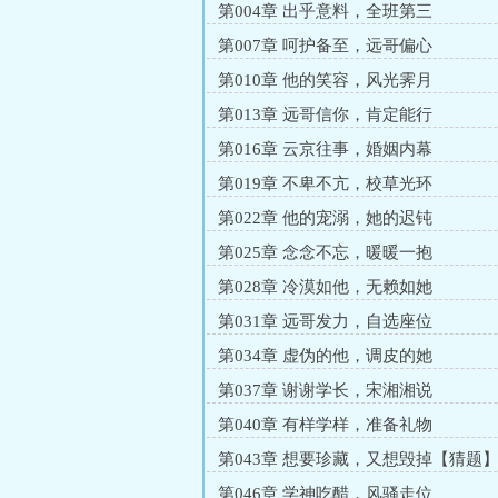
第004章 出乎意料，全班第三
掷，不然，何来今日？＊甄明珠：她
第007章 呵护备至，远哥偏心
光。＊看起来好像除了美再无优点的小
员局H。(^__^)谨以此文，重走韶
第010章 他的笑容，风光霁月
第013章 远哥信你，肯定能行
第016章 云京往事，婚姻内幕
第019章 不卑不亢，校草光环
第022章 他的宠溺，她的迟钝
第025章 念念不忘，暖暖一抱
第028章 冷漠如他，无赖如她
第031章 远哥发力，自选座位
第034章 虚伪的他，调皮的她
第037章 谢谢学长，宋湘湘说
第040章 有样学样，准备礼物
第043章 想要珍藏，又想毁掉【猜题
第046章 学神吃醋，风骚走位