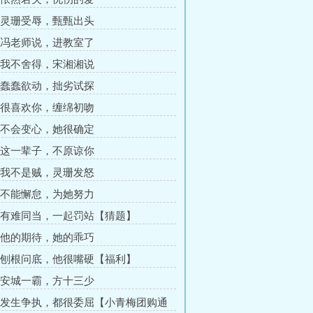
章 灵珊受辱，甄甄出头
章 冯老师说，进教室了
章 我不舍得，宋湘湘说
章 蠢蠢欲动，拙劣试探
章 很喜欢你，缠绵初吻
章 不会变心，她很确定
章 这一辈子，不原谅你
章 我不是贼，灵珊发怒
章 不能懈怠，为她努力
章 有难同当，一起罚站【猜题】
章 他的期待，她的乖巧
章 刨根问底，他很嘴硬【福利】
章 安城一霸，方十三少
章 发生争执，都很委屈【小青梅团购通