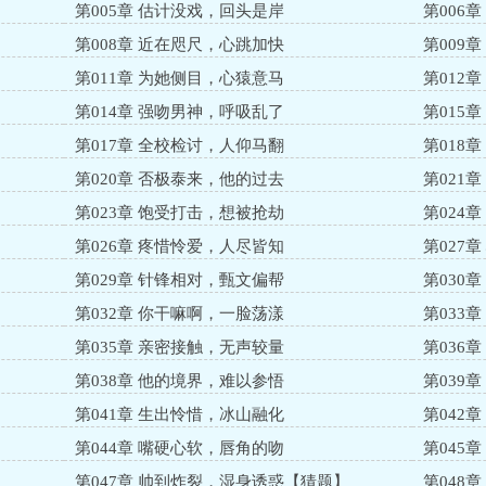
第005章 估计没戏，回头是岸
第006
没有这般不顾一切地爱过人。程砚宁：她是他的小太阳，她是他的
第008章 近在咫尺，心跳加快
第009
太妹妹和学长，女追男，校服到婚纱，沿袭阿锦甜宠暖虐风，1
华。献给所有一直陪伴阿锦的小可爱们……笔芯。新浪微博：浮光锦_
第011章 为她侧目，心猿意马
第012
第014章 强吻男神，呼吸乱了
第015
第017章 全校检讨，人仰马翻
第018
第020章 否极泰来，他的过去
第021
第023章 饱受打击，想被抢劫
第024
第026章 疼惜怜爱，人尽皆知
第027
第029章 针锋相对，甄文偏帮
第030
第032章 你干嘛啊，一脸荡漾
第033
第035章 亲密接触，无声较量
第036
第038章 他的境界，难以参悟
第039
第041章 生出怜惜，冰山融化
第042
】
第044章 嘴硬心软，唇角的吻
第045
第047章 帅到炸裂，湿身诱惑【猜题】
第048