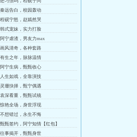
章 还习惯吗，程砚宁问
章 秦远告白，校园轰动
章 程砚宁怒，赵嫣然哭
章 韩式宠妹，实力打脸
章 阿宁虐渣，男友力max
章 画风清奇，各种套路
章 有生之年，脉脉温情
章 阿宁生病，甄甄收心
章 人生如戏，全靠演技
章 灵珊抉择，甄宁偶遇
章 袁深看重，甄甄试镜
章 惊艳全场，身世浮现
章 不想错过，永生不悔
章 甄甄签约，阿宁知情【红包】
章 往事揭开，甄甄身世