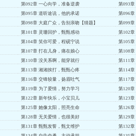
第092章 一心向学，准备逆袭
第093
第095章 道听途说，他的承诺
第096
】
第098章 大庭广众，告别亲吻【猜题】
第099
第101章 灵珊回护，甄甄感动
第102
第104章 笑你可爱，程砚宁说
第105
第107章 打在儿身，痛在娘心
第108
第110章 没关系啊，能穿就行
第111
第113章 湘湘挨打，甄甄心疼
第114
第116章 交锋较量，扬眉吐气
第117
第119章 为了爱情，努力学习
第120
第122章 新年快乐，小宝贝儿
第123
第125章 她像太阳，照亮生命
第126
第128章 无关爱情，也很美好
第129
第131章 甄甄发誓，甄文维护
第132
】
第134章 自告奋勇，主动承担
第135