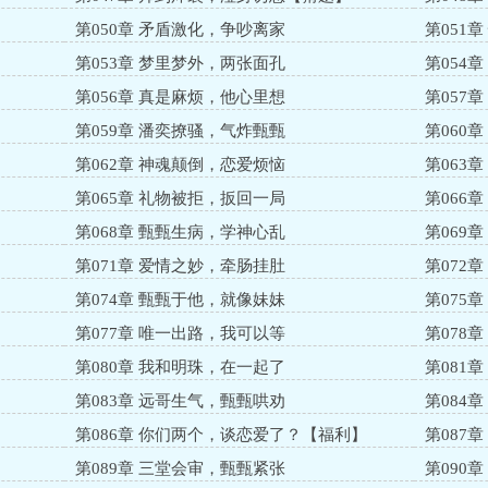
第050章 矛盾激化，争吵离家
第051
第053章 梦里梦外，两张面孔
第054
第056章 真是麻烦，他心里想
第057
第059章 潘奕撩骚，气炸甄甄
第060
第062章 神魂颠倒，恋爱烦恼
第063
】
第065章 礼物被拒，扳回一局
第066
第068章 甄甄生病，学神心乱
第069
第071章 爱情之妙，牵肠挂肚
第072
第074章 甄甄于他，就像妹妹
第075
第077章 唯一出路，我可以等
第078
第080章 我和明珠，在一起了
第081
第083章 远哥生气，甄甄哄劝
第084
第086章 你们两个，谈恋爱了？【福利】
第087
第089章 三堂会审，甄甄紧张
第090