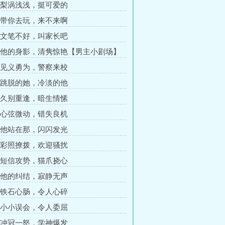
章 梨涡浅浅，挺可爱的
章 带你去玩，来不来啊
章 文笔不好，叫家长吧
章 他的身影，清隽惊艳【男主小剧场】
章 见义勇为，警察来校
章 跳脱的她，冷淡的他
章 久别重逢，暗生情愫
章 心弦微动，错失良机
章 他站在那，闪闪发光
章 彩照撩拨，欢迎骚扰
章 短信攻势，猫爪挠心
章 他的纠结，寂静无声
章 铁石心肠，令人心碎
章 小小误会，令人委屈
章 冲冠一怒，学神爆发