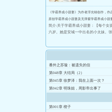
《学霸养成小甜妻》为作者浮光锦创作，作
原创学霸养成小甜妻及无弹窗学霸养成小甜妻
简介:关于学霸养成小甜妻：【每个女
六岁。她是安城一中出名的小太妹。
名带姓地喊她“甄明珠。”“甄明珠，停
眼，笑得没心没肺，“只要你当我的男
要用心，一切皆有可能。＊他是她第
甄明珠，他是程砚宁，终有一日，她
中学同学会。三年河东、三年河西。
番外之苏璇：被遗失的信
扬。她们当着她的面，畅谈名校的历
第048章 大结局（2）
家道中落远走他乡，，不忍直视。有人
第045章 徐梦泽：我在上面一次？
拨开人群，微笑着抬起她的手：“冒冒
第042章 明珠姐，周影帝出事了
长？”当年不染尘埃的一中明月，如今
呼吸喷在后颈间。男人低喘着问：“白
感撩人。甄明珠微微歪头，断断续续轻
第001章 楔子
初……怎么不给自己留余地？”他蓦地