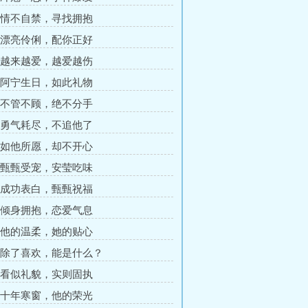
章 情不自禁，寻找拥抱
章 漂亮伶俐，配你正好
章 越来越爱，越爱越伤
章 阿宁生日，如此礼物
章 不管不顾，绝不分手
章 勇气耗尽，不追他了
章 如他所愿，却不开心
章 甄甄受宠，安莹吃味
章 成功表白，甄甄祝福
章 倾身拥抱，恋爱气息
章 他的温柔，她的贴心
章 除了喜欢，能是什么？
章 看似礼貌，实则固执
章 十年寒窗，他的荣光