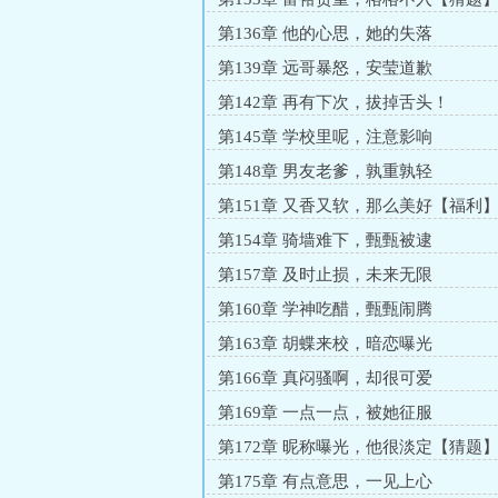
第136章 他的心思，她的失落
第139章 远哥暴怒，安莹道歉
第142章 再有下次，拔掉舌头！
第145章 学校里呢，注意影响
第148章 男友老爹，孰重孰轻
第151章 又香又软，那么美好【福利
第154章 骑墙难下，甄甄被逮
第157章 及时止损，未来无限
第160章 学神吃醋，甄甄闹腾
第163章 胡蝶来校，暗恋曝光
第166章 真闷骚啊，却很可爱
第169章 一点一点，被她征服
第172章 昵称曝光，他很淡定【猜题
第175章 有点意思，一见上心