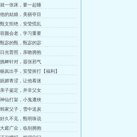
章 就一张床，要一起睡
章 他的姑娘，美丽夺目
章 甄文拒绝，安莹慌乱
章 容颜会老，学习重要
章 甄宓的甄，甄宓的宓
章 日光普照，亲吻拥抱
章 挑衅针对，嚣张邪气
章 杨岚出手，安莹挨打【福利】
章 妩媚青涩，让他着迷
章 亲子鉴定，并非父女
章 神仙打架，小鬼遭殃
章 韩家父子，雪中送炭
章 好久不见，甄明珠说
章 大庭广众，临别拥抱