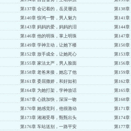
第137章 会记着的，岳灵珊说
第138
第140章 惊鸿一瞥，男人魅力
第141
第143章 妈妈的爱，妈妈的泪
第144
第146章 他的明珠，掌上明珠
第147
第149章 学神主动，让她下楼
第150
】
第152章 放手成全，让她死心
第153
第155章 家法太严，男人脸面
第156
第158章 老爸来接，她忘了他
第159
第161章 委屈撒娇，和好如初
第162
第164章 为她打架，学神放话
第165
第167章 心跳加快，深深一吻
第168
第170章 她感觉到，他很激动
第171
】
第173章 湘湘受辱，甄甄出头
第174
第176章 车站送别，一路平安
第177