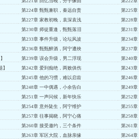
】
第221章 回忆当晚，分手缘由
第222
第224章 甄甄兼职，秦远自责
第225
第227章 家教初晚，袁深袁浅
第228
第230章 师徒重逢，甄甄落泪
第231
第233章 事件升级，论坛风波
第234
】
第236章 甄甄醉酒，阿宁遭殃
第237
加】
第239章 误会升级，男二浮现
第240
题】
第242章 爱到痴绝，两败俱伤
第243
第245章 他的习惯，难以启齿
第246
第248章 一中偶遇，小余告白
第249
第251章 一声问候，新年快乐
第252
第254章 意外陡生，阿宁维护
第255
第257章 往事揭晓，阿宁心痛
第258
】
第260章 接受邀约，三个条件
第261
第263章 军区大院，血脉亲缘
第264