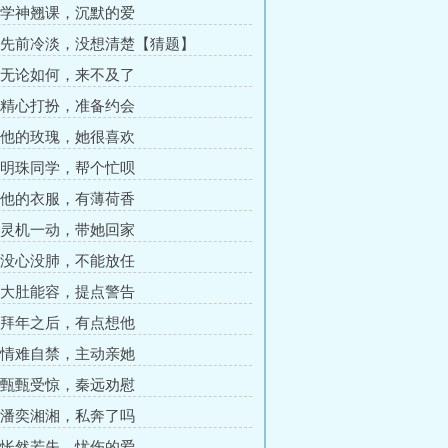
章 学神翘课，沉默的爱
章 先前冷淡，没想清楚【猜题】
章 无论如何，来不及了
章 精心打扮，准备约会
章 他的玫瑰，她很喜欢
章 明珠同学，帮个忙呗
章 他的衣服，有薄荷香
章 灵机一动，带她回家
章 没心没肺，不能放任
章 大肚能容，提点警告
章 拜年之后，有点想他
章 情难自禁，主动亲她
章 甄甄受惊，秦远劝慰
章 潘奕湘湘，私奔了吗
章 怅然若失，忧伤的爱