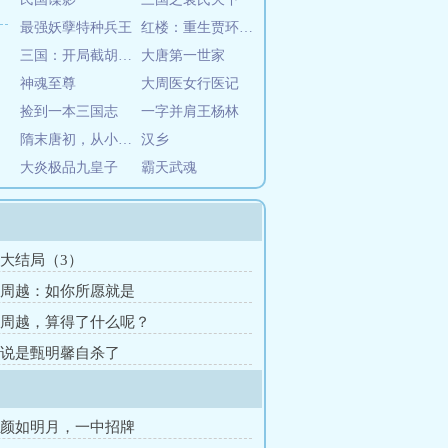
最强妖孽特种兵王
红楼：重生贾环，迎娶林黛玉
三国：开局截胡刘备娶糜贞
大唐第一世家
神魂至尊
大周医女行医记
捡到一本三国志
一字并肩王杨林
隋末唐初，从小兵到凌烟阁功臣！
汉乡
大炎极品九皇子
霸天武魂
章 大结局（3）
章 周越：如你所愿就是
章 周越，算得了什么呢？
章 说是甄明馨自杀了
章 颜如明月，一中招牌