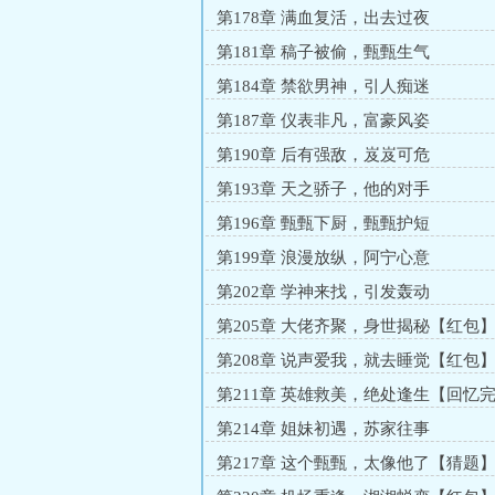
第178章 满血复活，出去过夜
第181章 稿子被偷，甄甄生气
第184章 禁欲男神，引人痴迷
第187章 仪表非凡，富豪风姿
第190章 后有强敌，岌岌可危
第193章 天之骄子，他的对手
第196章 甄甄下厨，甄甄护短
第199章 浪漫放纵，阿宁心意
第202章 学神来找，引发轰动
第205章 大佬齐聚，身世揭秘【红包
第208章 说声爱我，就去睡觉【红包
第211章 英雄救美，绝处逢生【回忆
第214章 姐妹初遇，苏家往事
第217章 这个甄甄，太像他了【猜题