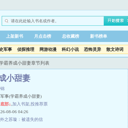
上架新书
月点击榜
总收藏榜
新书榜单
史军事
侦探推理
网游动漫
科幻小说
恐怖灵异
散文诗词
 学霸养成小甜妻章节列表
成小甜妻
光锦
军事(学霸养成小甜妻)
底部↓
,
加入书架
,
投推荐票
08-06 04:26
外之苏璇：被遗失的信