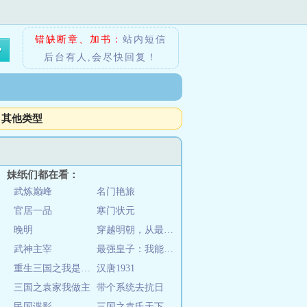
错缺断章、加书：
站内短信
后台有人,会尽快回复！
其他类型
妹纸们都在看：
武炼巅峰
名门艳旅
官居一品
寒门状元
晚明
穿越明朝，从最穷国舅开始种田
武神主宰
最强皇子：我能召唤文臣武将
重生三国之我是刘禅
汉唐1931
三国之袁家我做主
带个系统去抗日
民国谍影
三国之袁氏天下