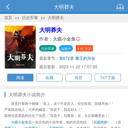
大明莽夫
首页
>>
历史军事
>>
大明莽夫
大明莽夫
作者：
大眼小金鱼
历史军事
连载中
410 万字
最新章节：
第672章 藩王的兴奋
最后更新：2023-11-22 17:07:05
阅读
收藏
推荐
TXT下载
大明莽夫小说简介
张昊拧着两个铜锤：“皇上，这个不是好人，你交给我，我锤死他！”
严嵩跪在地上，大声的喊道：“张蛮子，我是好人！”
嘉靖也是着急的拉住了张昊：“张蛮子，别着急，去，去后面睡觉去！”
大眼小金鱼
是一名出色的小说作者，他的作品包括：《
贞观闲婿
》、《
贞
观贤王
》、《
大明莽夫
》、《
贞观憨婿
》、等，本本精品，字字珠玑，作者大