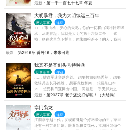
四望，但见凛凛英雄犹在；而汉鼎余烟未尽，孰能续
最新：
第一千一百七十七章 华夏
之？ 读者群：298286432
大明暴君，我为大明续运三百年
历史军事
连载
++++“朱由检，安心的去吧，你的一切将由我叶轩来继
承，从现在起，我就是大明的第十六位皇帝——崇
祯，朕在这里立下誓言：你朱由检杀不了的人，我崇
祯来杀，你朱由检做不到的事情，我崇祯来做，李自
成、张献忠造反？那也要看朕给不给他们机会！建奴
最新：
第2916章 番外16，未来可期
屠我中原族人？那朕便屠了建奴，亡其种，灭其族！
八大晋商私通建奴，为其耳目？那朕便抄家灭族！文
我真不是亮剑头号特种兵
人无知、无能、无耻，叛国投敌，那就杀他个天翻地
历史军事
连载
覆！……一句话，天命在吾身，你朱由检做的了的我
…… 键盘军迷穿越亮剑。 想要救姐姐杨秀芹， 想要
崇祯要做，你朱由检做不了的事情我崇祯更能做，总
救骑兵连长孙德胜， 想要救魏和尚， 想要杀山本一
之，朕要大明人人如君子，国无患，世有道！未来有
木， 想要将日寇撵出中国。 问题是， 手无抓鸡之
一天，朕要让瓦剌、鞑靼等部成为我大明的牧场，让
力，枪法稀烂，怎么办？ “叮咚！” “026后勤仓库开
最新：
第2037章 老子还没打够呢！（大结局）
西蕃、吐蕃成为我大明的果园，让缅甸、暹罗、安南
启！” ……
成为大明的粮仓，让东南沿海成为我大明的渔场，让
寒门枭龙
扶桑等地成为我大明的矿区。八方来贺，万国来朝，
为这大明再续三百年国运！”
历史军事
连载
江潮刚穿越古代，发现前身是个好吃懒做的主，家里
还有一对苦命姐妹。眼看断粮要饿死，江潮只能做个