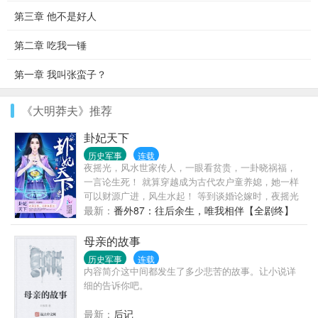
第三章 他不是好人
第二章 吃我一锤
第一章 我叫张蛮子？
《大明莽夫》推荐
卦妃天下
历史军事
连载
夜摇光，风水世家传人，一眼看贫贵，一卦晓祸福，
一言论生死！ 就算穿越成为古代农户童养媳，她一样
可以财源广进，风生水起！ 等到谈婚论嫁时，夜摇光
问：“钱是我赚的，你是我养大的，小人恶人是我打
最新：
番外87：往后余生，唯我相伴【全剧终】
的，魑魅魍魉是我驱的，权贵豪富欠的情是我的，我
要你干嘛？” 某男端着一张长得越来越妖孽的脸凑上
母亲的故事
前：“夫人负责赚钱养家，扫清天下，为了不失宠，为
历史军事
连载
夫自然要保证永远貌美如花。” 于是，色令智昏的某女
内容简介这中间都发生了多少悲苦的故事。让小说详
就这么嫁了！ 权倾天下，不如有你；世间永恒，唯神
细的告诉你吧。
仙眷侣。 有百万字完结作品两部，坑品保证，读者群
【144431187】
最新：
后记