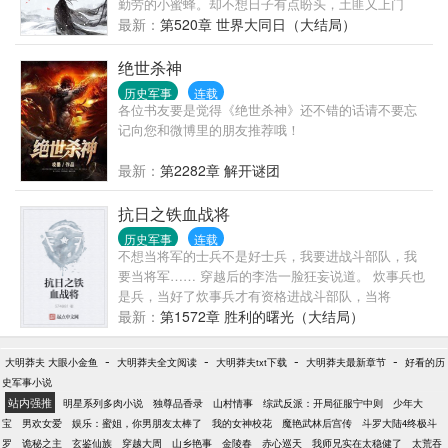
勤劳的小蜜蜂。却不想日子有点盼头，土匪又上门
了。都不想我活是吧？那我就先弄死你，我可是全能
最新：
第520章 世界大同日（大结局）
特工，先弄几颗土雷轰你娘的。土雷不怕？枪怕不
怕？要不就搞几门炮炸你玩玩！没事，数理化哥全
绝世杀神
能。你来再多，有的是办法对付你。朝为田舍郎，暮
历史军事
连载
登天子堂！从乡野到朝堂，江潮靠着领先这个时代千
各位书友要是觉得《绝世杀神》还不错的话请不要忘
年的知识，竟渐渐握住了这个强盛王朝的脉搏。
记向您和微博里的朋友推荐哦！
最新：
第2282章 解开谜团
抗日之铁血战将
历史军事
连载
不想当将军的士兵不是好士兵，我要进战斗部队，我
要当将军…… 穿越后的李浩一脸狂妄说道。 炊事兵也
是兵，当好了炊事兵才有资格进战斗部队，当将
军…… 团首长狠狠瞪了一眼李浩回答 。 从此以后，
最新：
第1572章 胜利的曙光（大结局）
李浩就开始了自己从炊事兵到将军的战斗生涯……
-
-
-
-
大明莽夫 大眼小金鱼
大明莽夫全文阅读
大明莽夫txt下载
大明莽夫最新章节
好看的历
史军事小说
站内强推
明星系列多肉小说
独尊品香录
山村情事
综武反派：开局征服宁中则
少年大
宝
男欢女爱
娱乐：蜜姐，你男朋友太棒了
我的女神校花
魔艳武林后宫传
斗罗大陆4终极斗
罗
诡秘之主
玄鉴仙族
穿越大周
山乡艳事
金陵春
赤心巡天
我师兄实在太稳健了
太荒吞