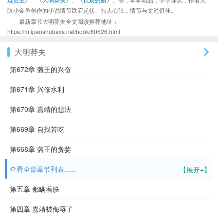
眼小金鱼创作的小说情节跌宕起伏、扣人心弦，情节与文笔俱佳。
最新章节大明莽夫全文阅读推荐地址：
https://m.ipaoshubaxs.net/book/60626.html
大明莽夫
第672章 藩王的兴奋
第671章 兴修水利
第670章 嘉靖的想法
第669章 自找苦吃
第668章 藩王的贪婪
查看全部章节列表......
【展开+】
第五章 都瞒着朕
第四章 嘉靖被侮辱了