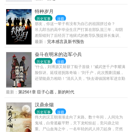
特种岁月
历史军事
连载
朋友，你这一辈子有没有为自己的祖国拼过命？
吊儿郎当的高中毕业生庄严打算在部队混三年，却阴
差阳错到了后经历了地狱式的教导队预提班长集训、
集团军尖子训练、“红箭”大队甄选，参与组建第一支蓝
最新：
完本感言及新书预告
军特种部队“闪电”，最后作为特战军官站在了国际特种
兵比武的舞台上与各国精英军人同台较量。 98
奋斗在明末的边军小兵
年，在大堤上面对汹涌的洪水，庄严突然明白——人
历史军事
连载
这一辈子一定要为祖国拼一次命，为活在这片土地上
“什么，刘博源又斩获了鞑子首级！”威武堡千户李耀满
的同胞们拼一次命，这才是军人的完整人生！ 只
脸惊讶。延绥巡抚陈奇瑜：“刘千户，此次围剿流贼，
是一本属于爷们的书。 （谨以此书献给每一位在
还望能鼎力相助！”清兵入关，“快去请镇国将军进京勤
和平年代为祖国奉献过青春，为这个时代安定繁荣流
王！”崇祯坐在龙椅上大声惊呼。
过血、洒过汗的共和国军人！另，本书无种马，无兵
最新：
第2561章 臣子心愿，新的时代
王流打脸流，请读者...
汉鼎余烟
历史军事
连载
伟大的汉王朝渐渐走向了末路。数十年间，人间沦为
鬼域，白骨遮蔽平野，天下龙蛇纷起，竞问鼎之轻
重。尸山血海之中，一名年轻的武人持刀起身，茫然