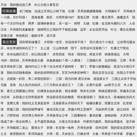
天诀
我的微信连三界
长公主病入膏肓后
经典收藏
名门艳旅
抗战之开局让少帅下跪
红楼：开局加载嫪毐模板
大明嫡长子
开局南洋
一小国，吊打列强！
谍海孤雁
权臣
大明帝国1627
谍海王牌
红楼：重生贾环，修魔逆天
我
有一个沃尔玛仓库
两界：玻璃杯换美女，买一送一
靖明
九锡
红楼：金戈铁马横扫八方
人在
汉末：开局签到龙象般若
镇狱明王之我的手下都是反贼
边军：从女囚营开始
叶尘：重生在赘婿
逆袭之路
绝色医妃：傲娇冷帝，逆天宠
最近更新
回到明初做藩王
大明第一贪官，你说咱杀不得？
回大唐当个小地主
让你带问题女
兵，你全养成特种兵王了？
太上遥
江山绝色榜
陛下，你管这叫没落寒门？
红楼之宁荣在
世
本诗仙拥兵百万，你让我自重？
末世猎皇
明末：我崇祯，再造大明
靖康英雄志
大明
1629：我崇祯，开局单挑皇太极
杀敌换媳妇？我一人屠城！
三国婚介所
北庆朝歌
王莽：帝系
统开局杀穿三国
婚内约法三十章？你当本世子舔狗呀！
寒门：带着小娇妻崛起
医圣与大明日不
落
我给洪武朝卷绩效
朕的皇叔明明在演，百官为何奉若神明？
我在后宫当太监，扶我儿子登帝
位
贞观第一奸臣，李二求我别辞职！
三国：我为刘禅,霄汉永灿
逍遥废太子
三国之从弃子开始
无敌
圣殊
别人练兵你练武，三个月刺头全成兵王？
三国：从黄巾起家
pai算尽之后
木上春
秋
诸天之我要随心所欲
红楼美女如此多娇，我全都要
明末乞活帅
刚谈恋爱的我，穿越东汉成
为吕布
从部落少主到帝国皇帝
世说新语背后的魏晋
明末最强寒门
我朱允凡：双魂辅佐洪武大
帝
龙腾九霄：我的结义兄弟是皇帝
汉鼎新章从丹阳到天下
核爆扶桑后，我重生北宋
乱世棋
谋
穿越三国：我的技能带编号
修仙无耻之徒，穿越大明之意难平
马奴的帝王路
赵云别传
明
末：刀劈崇祯
经济博士考科举，开局卷哭众少爷
三国董牧传：董卓的董，放牧的牧
大宋开局：
我成了第一美女的男人
太平盛世英雄血
大唐太宗在秦末
咋家世代贱民，我却金榜题名
逆天林
冲：开局截胡二龙山
最强太子
穿唐：长安第一纨绔，开局先抄家
琼州启明
我的室友是西班牙
公主
推背图前传：李淳风秘史
大明：我，天命状元，打爆全球
大秦：帝师是个科学家
穿越大