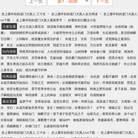
上一页
第1 - 50章
下一页
-
-
史上最年轻的道门大真人 三寸光
史上最年轻的道门大真人全文阅读
史上最年轻的道门大真人
-
-
txt下载
史上最年轻的道门大真人最新章节
好看的玄幻魔法小说
大家在看
长公主病入膏肓后
校花每天都在撒糖
神剑无敌
今世猛男陈六合
合体双修（执
魔）
我把惊悚世界玩成养成游戏！
斗破苍穹外传之云韵篇
万道剑尊
大反派的我，真没想独断
万古啊！
人到晚年，绝美魔女拿我当炉鼎！
剑道之主
天辰
万古剑尊
洪荒降临之最强玩
家
长生：从修仙文明熬到科技文明
我是万古主宰
邪神传说
万古龙帝
欧克暴君
将夜
站内强推
明星系列多肉小说
人生得意时须纵欢
山村情事
林岚秦小雅
浪漫官途
艳海风
波
不良之年少轻狂
后宫春春色
玄鉴仙族
混在豪门泡妞的日子
金陵春
流氓大地主
全职法
师
重生香港之娱乐后宫
哈兰德领主
穿越大周
我的美女老总
我师兄实在太稳健了
长公主病
入膏肓后
此刻，我为华夏守护神
经典收藏
我的属性修行人生
救命！怎么全校都是穿越者！
合欢鼎
女配不掺和
女尊：反派
从提升颜值开始洗白
万相之王
神袛时代：从觉醒献祭天赋开始
玄幻：开局获得屎灵根
罪恶之
城
快穿女配总作妖
星宇世界传奇公会
龙血丹尊
陆地键仙
柯南之肥宅侦探
多子多福，我的
子嗣都是仙灵根
神武独尊
太上武神诀
大道朝天
神印王座
丹鼎艳修录
最近更新
盗梦千年
异界游乐场
蛮荒古界记
封神：拜师元始，我竟成了周武王
大周第一武
夫
玄幻：从成为家族灵兽开始
逆女！他镇压大凶，你逐他出宗？
太平令
领袖之证：风过无
痕
极限修仙
剑斩仙门
独断万古！座下弟子皆是气运之子
仙落凡尘：将军的掌心娇
这个仙门
全靠玩家
满级基础刀法，屠戮整个武道
修仙KPI
修炼废柴闯仙界
穿越诸葛亮，重整蜀国
西
游：我截教散了，你佛门没了
从废脉到混沌帝尊
-
-
史上最年轻的道门大真人 三寸光
史上最年轻的道门大真人txt下载
史上最年轻的道门大真人