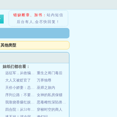
错缺断章、加书：
站内短信
后台有人,会尽快回复！
其他类型
妹纸们都在看：
远征军，从收编溃兵开始称霸南洋
重生之将门毒后
大人又被贬官了
万界独尊
天价小娇妻：总裁的33日索情
巫师之旅内
序列公路：不要掉队！
女神的私房保镖
我靠烧香爆红娱乐圈
恶毒雌性深陷兽世修罗场
四合院：从51年开始
穿梭时空的商人
逃不掉！清冷宿主又被病娇强制爱
逢灯纪