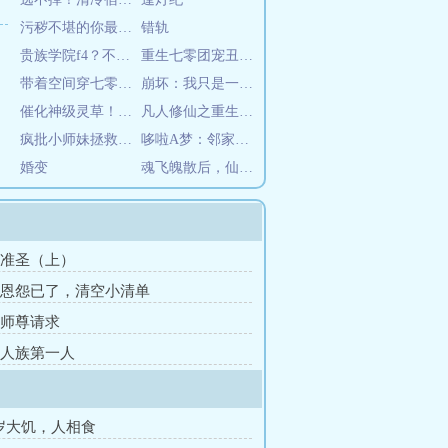
污秽不堪的你最可爱了
错轨
贵族学院f4？不是哥的舔狗吗
重生七零团宠丑女大翻身
带着空间穿七零，搬空家里去下乡
崩坏：我只是一个普通人哦
催化神级灵草！小师妹卷翻修真界
凡人修仙之重生巨剑门
疯批小师妹拯救最惨炮灰宗门
哆啦A梦：邻家女孩求生手册
婚变
魂飞魄散后，仙君追悔莫及
章 准圣（上）
章 恩怨已了，清空小清单
章 师尊请求
章 人族第一人
岁大饥，人相食