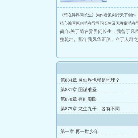
《苟在异界问长生》为作者孤剑行天下创作
精心编写原创苟在异界问长生及无弹窗苟在异
简介:关于苟在异界问长生：我曾于凡
整乾坤。那年我风华正茂，立于人群
上，我步履蹒跚。曾听闻，一位位天
路人甲尔。大道无情。岁月悠悠，红
步……修成了仙。求道路上。有人说
人说，一万年太久，他只争朝夕！啊
道，长生，凡人流，杀伐果断。时间
第884章 灵仙界也就是地球？
第881章 图谋准圣
第878章 有红颜陨
第875章 龙生九子，各有不同
第一章 再一世少年