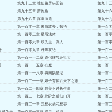
第九十二章 唯仙路尽头回首
第九十三
第九十五章 萧跑跑
第九十六
第九十八章 浮幽血遁
第九十九
第一百零一章 傻白故去，顿悟
第一百零
第一百零三章 星辰法体
第一百零
第一百零六章 顾先生，寡人……
第一百零
丹
第一百零九章 丹阵双绝
第一百一
第一百一十二章 道侣脾气还挺大
第一百一
丹
第一百一十五章 心魔
第一百一
第一百一十八章 再回陨星湖
第一百一
第一百二十一章 娘子有惊吞天下之志
第一百二
第一百二十四章 最美不过长生事
第一百二
第一百二十七章 此阶之后仙门开
第一百二
第一百三十章 云想衣裳花想容
第一百三
日可为天
第一百三十三章 摘星，成海
第一百三