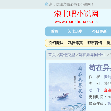
亲，欢迎光临泡书吧小说网！
泡书吧小说网
www.ipaoshubaxs.net
首页
阅读历史
今日更新
玄幻魔法
武侠修真
都市言情
历
首页
>
其他类型
>
苟在异界问长生
>
苟在异
作 者：
孤
类 别：其他
动 作：
直达
更新时间：2025-
最新连载：
第