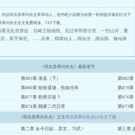
，作品苟在异界问长生章章动人，泡书吧小说网为你第一时间提供孤剑行天下
界问长生全文免费阅读、TXT下载。
俗看见乱世群起，目睹王朝崩殂。见过有明君出世，一扫山河，重
之后，双手揣兜。……后来，我闻仙人，得仙法，踏仙路。修仙路
才，惊才艳艳！领一时风骚！而我，恰凡俗当年，不过人群之中一
颜易老；时光如梭，世事沧桑。再后来，我终究是一步一步一步一
，长生如幻梦，不过一场空！有人说，我辈修士，当砥砺前行！有
《苟在异界问长生》最新章节
对对对。——苟道仙君顾长生《仙君回忆录》节选！…………【苟
跨度可能会很长，也许多女主】
第883章 准圣（下）
第882
第880章 纷纷退场，恰如当年
第879
第877章 欺师灭祖？
第876
第874章 顾家二代日常
第873
《苟在异界问长生》正文
苟在异界问长生txt全文下载
第二章 从今日起，弃文，习武！
第三章 