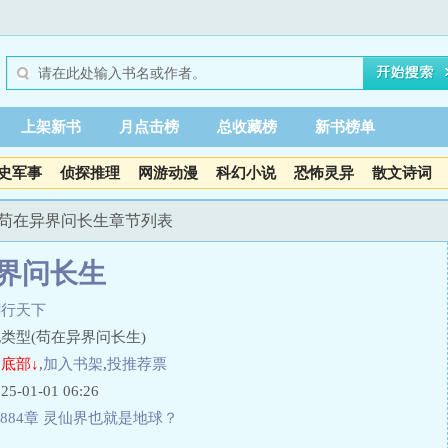
上架新书
月点击榜
总收藏榜
新书榜单
史军事
侦探推理
网游动漫
科幻小说
恐怖灵异
散文诗词
 苟在异界问长生章节列表
界问长生
剑行天下
类型(苟在异界问长生)
底部↓
,
加入书架
,
投推荐票
01-01 06:26
884章 灵仙界也就是地球？