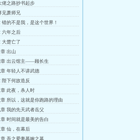
大佬之路抄书起步
拜见萧师兄
 错的不是我，是这个世界！
 六年之后
 大楚亡了
章 出山
章 出云馆主——顾长生
章 年轻人不讲武德
 陛下何故造反
章 此夜，杀人时
章 所以，这就是你跑路的理由
章 我的先天武者岳父
章 时间就是最美的告白
章 仙，在幕后
章 吾之爱妻慕婉之墓