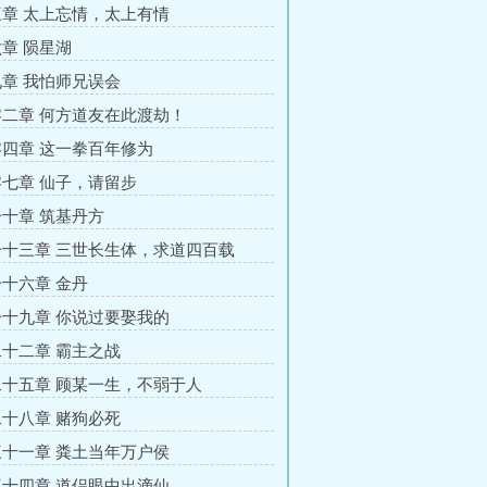
章 太上忘情，太上有情
章 陨星湖
章 我怕师兄误会
二章 何方道友在此渡劫！
四章 这一拳百年修为
七章 仙子，请留步
十章 筑基丹方
十三章 三世长生体，求道四百载
十六章 金丹
十九章 你说过要娶我的
十二章 霸主之战
十五章 顾某一生，不弱于人
十八章 赌狗必死
十一章 粪土当年万户侯
十四章 道侣眼中出滴仙