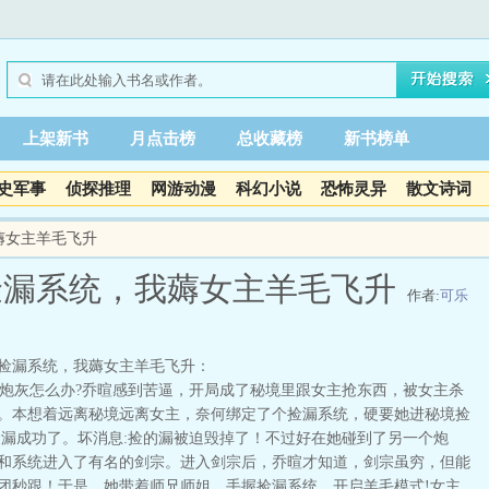
上架新书
月点击榜
总收藏榜
新书榜单
史军事
侦探推理
网游动漫
科幻小说
恐怖灵异
散文诗词
薅女主羊毛飞升
捡漏系统，我薅女主羊毛飞升
作者:
可乐
捡漏系统，我薅女主羊毛飞升：
灰怎么办?乔暄感到苦逼，开局成了秘境里跟女主抢东西，被女主杀
。本想着远离秘境远离女主，奈何绑定了个捡漏系统，硬要她进秘境捡
捡漏成功了。坏消息:捡的漏被迫毁掉了！不过好在她碰到了另一个炮
和系统进入了有名的剑宗。进入剑宗后，乔暄才知道，剑宗虽穷，但能
团秒跟！于是，她带着师兄师姐，手握捡漏系统，开启羊毛模式!女主