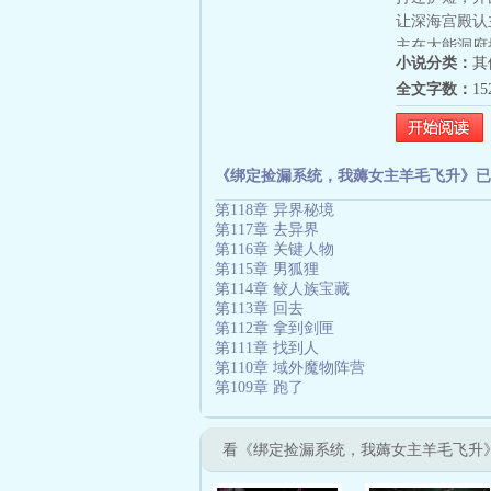
让深海宫殿认
主在大能洞府
小说分类：
其
女主在上古战
全文字数：
1
是高科技，量
东西。薅着薅
《绑定捡漏系统，我薅女主羊毛飞升》已
第118章 异界秘境
第117章 去异界
第116章 关键人物
第115章 男狐狸
第114章 鲛人族宝藏
第113章 回去
第112章 拿到剑匣
第111章 找到人
第110章 域外魔物阵营
第109章 跑了
看《绑定捡漏系统，我薅女主羊毛飞升