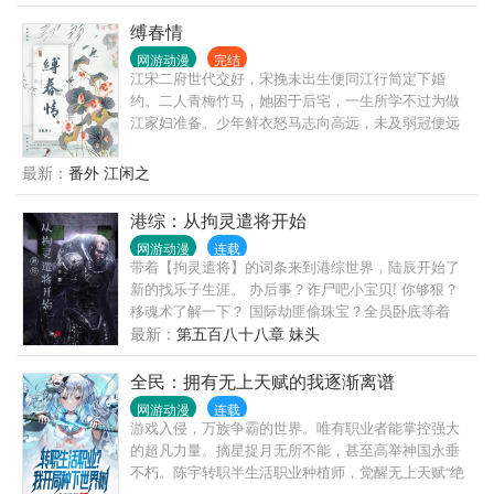
缚春情
网游动漫
完结
江宋二府世代交好，宋挽未出生便同江行简定下婚
约。二人青梅竹马，她困于后宅，一生所学不过为做
江家妇准备。少年鲜衣怒马志向高远，未及弱冠便远
赴边关建功立业，临行前江行简亲手为她戴上白玉
簪。一句等我，宋挽便入了心，哪怕他战死沙场，她
最新：
番外 江闲之
也执意抱着灵位嫁入城阳侯府。她将少年藏在心尖守
寡六年，却等到江行简带着挚爱回京。少年挚爱言行
港综：从拘灵遣将开始
古怪，她夏日制冰，制火器扶持侯府扶摇而上。宋挽
网游动漫
连载
看着他拥人入怀，予那少女万千宠爱。也看着他亲手
带着【拘灵遣将】的词条来到港综世界，陆辰开始了
将掌家之权从她手中夺走，只为博美人一笑。世家从
新的找乐子生涯。 办后事？诈尸吧小宝贝! 你够狠？
无和离妇，宋挽抛弃所有离开侯府，却被一个离经叛
移魂术了解一下？ 国际劫匪偷珠宝？全员卧底等着
道横行无忌的男人缠上。谁知江行简又幡然醒悟。江
你！ …… 陆辰：乐子人其乐无穷！
最新：
第五百八十八章 妹头
行简:宋氏生为我的人，死为我的鬼。沈千聿:你找你的
死鬼，我要我的阿挽……
全民：拥有无上天赋的我逐渐离谱
网游动漫
连载
游戏入侵，万族争霸的世界。唯有职业者能掌控强大
的超凡力量。摘星捉月无所不能，甚至高举神国永垂
不朽。陈宇转职半生活职业种植师，觉醒无上天赋“绝
对强化”，开局种植世界树，从此颠覆了整个世界对于