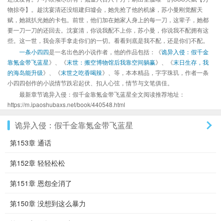
物掠夺】。趁沈宴清还没组建归墟会，她先抢了他的机缘，苏小曼刚觉醒天
赋，她就扒光她的卡包。前世，他们加在她家人身上的每一刀，这辈子，她都
要一刀一刀的还回去。沈宴清，你说我配不上你，苏小曼，你说我不配拥有这
些。这一世，我会亲手拿走你们的一切。看看到底是我不配，还是你们不配。
一条小四四
是一名出色的小说作者，他的作品包括：《
诡异入侵：假千金
靠氪金带飞蓝星
》、《
末世：搬空博物馆后我靠空间躺赢
》、《
末日生存，我
的海岛能升级
》、《
末世之吃香喝辣
》、等，本本精品，字字珠玑，作者一条
小四四创作的小说情节跌宕起伏、扣人心弦，情节与文笔俱佳。
最新章节诡异入侵：假千金靠氪金带飞蓝星全文阅读推荐地址：
https://m.ipaoshubaxs.net/book/440548.html
诡异入侵：假千金靠氪金带飞蓝星
第153章 通话
第152章 轻轻松松
第151章 恩怨全消了
第150章 没想到这么暴力