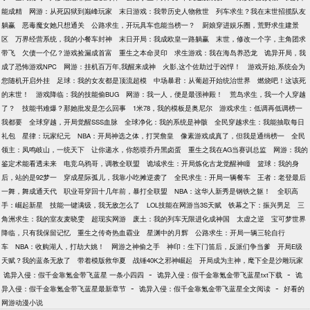
能成精
网游：从死囚狱到巅峰玩家
末日游戏：我带历史人物救世
列车求生？我在末世招揽队友
躺赢
恶毒魔女她只想通关
公路求生，开玩具车也能当榜一？
厨娘穿进娱乐圈，荒野求生建景
区
万界经营系统，我的小餐车封神
末日开局：我成欧皇一路躺赢
末世，修改一个字，主角团求
带飞
欠债一个亿？游戏捡漏成首富
重生之本命灵印
求生游戏：我在海岛养恐龙
诡异开局，我
成了恐怖游戏NPC
网游：挂机百万年,我醒来成神
火影,这个佐助过于凶悍！
游戏开始,系统会为
您随机开启外挂
足球：我的女友都是顶流超模
中场暴君：从葡超开始统治世界
燃烧吧！这该死
的末世！
游戏降临：我的技能偷BUG
网游：我一人，便是最强神殿！
荒岛求生，我一个人穿越
了？
技能书难爆？那她批发是怎么回事
1米78，我的模板是奥尼尔
游戏求生：低调再低调榜一
我都要
全球穿越，开局觉醒SSS血脉
全球净化：我的系统是神骸
全民穿越求生：我能抽取每日
礼包
星律：玩家纪元
NBA：开局神选之体，打哭詹皇
像素游戏成真了，但我是通缉榜一
全民
领主：凤鸣岐山，一统天下
让你递水，你怒喷乔丹黑卤蛋
重生之我在AG当赛训总监
网游：我的
鉴定术能看透未来
电竞乌鸦哥，调教全联盟
诡域求生：开局炼化古龙觉醒神瞳
篮球：我的身
后，站的是92梦一
穿成星际孤儿，我靠小吃摊逆袭了
全民求生：开局一辆餐车
王者：老登最后
一舞，舞成通天代
职业哥穿回十几年前，暴打全联盟
NBA：这华人新秀是钢铁之躯！
全职高
手：崛起新星
技能一键满级，我无敌怎么了
LOL技能在网游当3S天赋
铁幕之下：振兴男足
三
角洲求生：我的室友麦晓雯
超现实网游
废土：我的列车无限进化成神国
太虚之逆
宝可梦世界
降临，只有我保留记忆
重生之传奇热血霸业
星渊中的月辉
公路求生：开局一辆三轮自行
车
NBA：收购湖人，打劫大姚！
网游之神偷之手
神印：生下门笛后，反派们争当爹
开局E级
天赋？我的蓝条无敌了
带着模版救华夏
战锤40K之邪神崛起
开局成为主神，麾下全是沙雕玩家
-
-
诡异入侵：假千金靠氪金带飞蓝星 一条小四四
诡异入侵：假千金靠氪金带飞蓝星txt下载
诡
-
-
异入侵：假千金靠氪金带飞蓝星最新章节
诡异入侵：假千金靠氪金带飞蓝星全文阅读
好看的
网游动漫小说