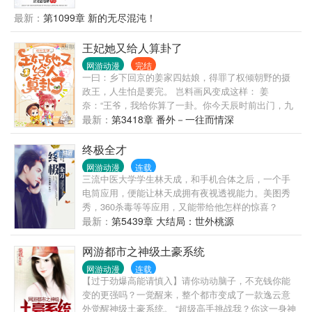
种植师的认知。炮灰加工厂？世界树上诞生的原初精
最新：
第1099章 新的无尽混沌！
灵起步便是禁咒级魔法！加强版农民？黄中李和人参
果会让你明白什么叫立地成神！没有攻击技能？一手
王妃她又给人算卦了
混沌种青莲就能轻松毁灭一个大世界！直到纪元之
网游动漫
完结
末，神魔之战在陈宇眼中也不过是小孩子的游戏罢
一曰：乡下回京的姜家四姑娘，得罪了权倾朝野的摄
了，他只想默默耕耘他可爱的原初精灵们。
政王，人生怕是要完。 岂料画风变成这样： 姜
奈：“王爷，我给你算了一卦。你今天辰时前出门，九
成九会遭雷劈。” 摄政王：……有何化解之法？ 姜
最新：
第3418章 番外－一往而情深
奈：来我阴阳斋购一神器，可避大祸。 暗卫：……这
不一锅盖么？属下觉得您似乎又被坑了。 本王翩然风
终极全才
采岂是一锅盖可压？让你们看看，何谓头顶锅盖风轻
网游动漫
连载
云淡。 二曰：四姑娘大字不识一个，半点文墨皆无，
三流中医大学学生林天成，和手机合体之后，一个手
写的文章怕是狗屁不通。 上京书院院长：四姑娘上知
电筒应用，便能让林天成拥有夜视透视能力。美图秀
天文下知地理，尤其对古姜国历史文化颇有研究，为
秀，360杀毒等等应用，又能带给他怎样的惊喜？
学术上作出极大贡献。 群众：怕说的不是同一个人
最新：
第5439章 大结局：世外桃源
叭？这个院长八成是个托儿！ 三曰：四姑娘克母克兄
克叔婶姐妹，得送去庵里放养几年磨磨心气儿。 叔婶
网游都市之神级土豪系统
姐妹：哭唧唧，求求乃们别造谣了。命苦哇，你们每
网游动漫
连载
造谣一次，我们就集体倒霉一回。 数年后，姜奈牵着
【过于劲爆高能请慎入】请你动动脑子，不充钱你能
小版摄政王逛街。 儿子好奇问：娘亲，为什么坊间尚
变的更强吗？一觉醒来，整个都市变成了一款逸云意
存一赌局，赌你在爹爹手里，活命不过三旬？ 姜奈一
外觉醒神级土豪系统。 “超级高手挑战我？你这一身神