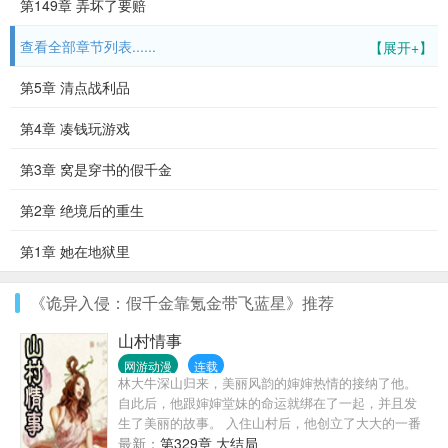
第149章 弄坏了要赔
查看全部章节列表......
【展开+】
第5章 清点战利品
第4章 凑钱玩游戏
第3章 窝是穿书的假千金
第2章 绝境后的重生
第1章 她在地狱里
《诡异入侵：假千金靠氪金带飞蓝星》推荐
山村情事
网游动漫
连载
林大牛深山归来，美丽风韵的婶婶热情的接纳了他。
自此后，他跟婶婶堂妹的命运就绑在了一起，并且发
生了美丽的故事。 入住山村后，他创立了大大的一番
事业，更因为天赋异禀，惹来了无数女人的青睐……
最新：
第329章 大结局