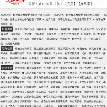
脸心虚：这事要从一副山居图说起。 当年娘亲年少无
装，在我眼里就是一卷厕纸的钱，我养的蚂蚁都比你
最新：
第1026章 【神】【完美】【真终章】
知，把你爹坑在一副画里，差点把他给活活饿死
的战力高。” “只有装逼，才能让我变的更强！” “其他的
啦…… 儿子：……您当时怎么想的呢？ 姜奈：就觉得
有钱人都是一开始花言巧语对女孩子哄骗一番，最终
-
-
他怪可怜见的，饿得腰太细了……
诡异入侵：假千金靠氪金带飞蓝星 一条小四四
诡异入侵：假千金靠氪金带飞蓝星全文阅读
诡
目的就是为了上床，这种行为很不道德！我跟他们不
-
-
异入侵：假千金靠氪金带飞蓝星txt下载
诡异入侵：假千金靠氪金带飞蓝星最新章节
好看的网
一样，我一开始就要直接上床。” “本工会诚招新人，
游动漫小说
胸大的优先！”【无限金币】【透视】【兽族语言】
站内强推
明星系列多肉小说
艳福不浅
混沌剑神
山村情事
穿越豪门之娱乐后宫
盲人按摩
【无敌强化】【万能鉴定】【神级医术】【抽奖系
师 苏倩
浪漫官途
山野村妇
校园春色
万族之劫
斗罗大陆4终极斗罗
田野花香
我只想安静
统】… “做人不装逼，和咸鱼有什么区别？总有一天，
的打游戏
和竹马睡了以后
魏晋干饭人
混沌天帝诀
赤心巡天
情迷苗寨
长公主病入膏肓
我要成为世界第一的装逼王！”
后
我真是大神医
经典收藏
福艳之都市后宫
重生香港之娱乐后宫
肥水不流外人田
校园春色
林岚秦小雅
迷
雾求生：我能看到提示
年代：从农村到四合院
天才布衣
都市猎艳天师
柯南：开局和离异大姐
姐同居
胡桃拿我冲业绩
至尊弃少
开局就是皇帝
黑暗游戏：罪孽救赎
影视：从一代宗师开
始
医手
反派魔王绝不死于开场CG！
漫威之无限人格
重生之文娱全球
全能电竞系统
最近更新
求生游戏：她千万年寿命开挂了吧
原神：提瓦特造神计划
榜一大佬的公路求生不走
寻常路
诸神黄昏，什么叫万族都有我马甲
狐媚妲己，攻略峡谷男英雄
人鱼女王横扫星际
游戏
入侵：从梦境开始
公路求生，我靠每日情报当捡漏王
无限：全副本Boss都想独占我
诡异入侵：
假千金靠氪金带飞蓝星
国运：武力值爆表？我拿智商换的
恶女掉马后，全星际大佬吻上来了
小
马宝莉之青里
网游：我和怪物的一万种死法
末世房车，我和霸总建农场
末日游戏：我开无敌战
车卖西瓜
我化妆超美，被诡异们排队疯舔
荒岛求生，我在海上有移动城堡
无限求生：囤废品也
能封神？
惹火燃情：总裁的心尖溺宠
带毛茸茸公路求生，开局一辆破车
我在古代斩梦魇
我在
公路求生游戏靠考试发家致富
修仙大佬在生存游戏里嘎嘎乱杀
修仙无灵根，我的外挂多点怎么
了
全民荒岛：六岁崽崽靠捡垃圾封神
公路求生，开局矿卡我逆袭成榜一
欺负我没灵根？我的草