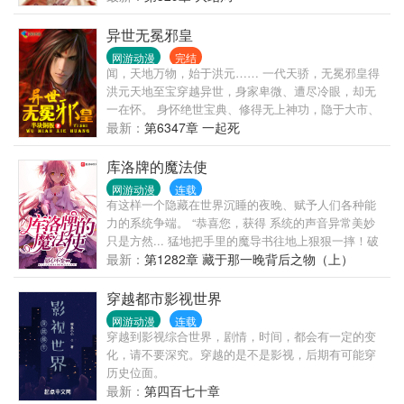
异世无冕邪皇
网游动漫
完结
闻，天地万物，始于洪元…… 一代天骄，无冕邪皇得
洪元天地至宝穿越异世，身家卑微、遭尽冷眼，却无
一在怀。 身怀绝世宝典、修得无上神功，隐于大市、
弄天下于股掌。 所谓： 任由红尘漫漫、天道渺渺。
最新：
第6347章 一起死
我自长空破浪、仗剑踏歌。 顺我者生，逆我者亡是我
的原则。 携众美眷、畅游天下是我的心愿。 吾乃邪
库洛牌的魔法使
皇、天地无冕！（邪皇超级群：91529283，也可以加
网游动漫
连载
入神霄粉丝群：176410743）
有这样一个隐藏在世界沉睡的夜晚、赋予人们各种能
力的系统争端。 “恭喜您，获得 系统的声音异常美妙
只是方然... 猛地把手里的魔导书往地上狠狠一摔！破
口大骂！ “我去你妹的库洛牌！老子才不是魔法少
最新：
第1282章 藏于那一晚背后之物（上）
女！” “说好的修仙炼体、古武斗气！炼金巫术、魔法
异能呢！？” “神他喵无限流酷炫开局，然后获得魔法
穿越都市影视世界
少女之力啊！”
网游动漫
连载
穿越到影视综合世界，剧情，时间，都会有一定的变
化，请不要深究。穿越的是不是影视，后期有可能穿
历史位面。
最新：
第四百七十章