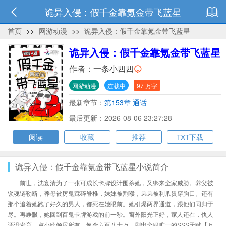
诡异入侵：假千金靠氪金带飞蓝星
首页
>>
网游动漫
>>
诡异入侵：假千金靠氪金带飞蓝星
诡异入侵：假千金靠氪金带飞蓝星
作者：
一条小四四
网游动漫
连载中
97 万字
最新章节：
第153章 通话
最后更新：2026-08-06 23:27:28
阅读
收藏
推荐
TXT下载
诡异入侵：假千金靠氪金带飞蓝星小说简介
前世，沈宴清为了一张可成长卡牌设计围杀她，又绑来全家威胁。养父被
锁魂链勒断，养母被厉鬼踩碎脊椎，妹妹被割喉，弟弟被利爪贯穿胸口。还有
那个追着她跑了好久的男人，都死在她眼前。她引爆两界通道，跟他们同归于
尽。再睁眼，她回到百鬼卡牌游戏的前一秒。窗外阳光正好，家人还在，仇人
还没发育。卢小欣倾尽所有，氪金六百八十万，刷出全服唯一的SSS天赋【万