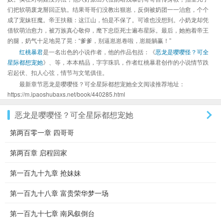
们把软萌废龙掰回正轨。结果哥哥们没教出狠崽，反倒被奶团一一治愈，个个
成了宠妹狂魔。帝王扶额：这江山，怕是不保了。可谁也没想到。小奶龙却凭
借软萌治愈力，被万族真心敬仰，麾下忠臣死士遍布星际。最后，她抱着帝王
的腿，奶气十足地晃了晃：“爹爹，别逼崽崽卷啦，崽能躺赢！”
红桃暴君
是一名出色的小说作者，他的作品包括：《
恶龙是嘤嘤怪？可全
星际都想宠她
》、等，本本精品，字字珠玑，作者红桃暴君创作的小说情节跌
宕起伏、扣人心弦，情节与文笔俱佳。
最新章节恶龙是嘤嘤怪？可全星际都想宠她全文阅读推荐地址：
https://m.ipaoshubaxs.net/book/440285.html
恶龙是嘤嘤怪？可全星际都想宠她
第两百零一章 四哥哥
第两百章 启程回家
第一百九十九章 抢妹妹
第一百九十八章 富贵荣华梦一场
第一百九十七章 南风叙倒台