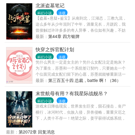
北派盗墓笔记
科幻小说
连载
【盗墓+悬疑+鉴宝】从南到北，江湖态，三教九流，
这么多年从少年混到了中年，酒量见长，月蹉跎，我
曾接触过许许多多的奇人异事，各位如有兴趣，不妨
搬来板凳，听一听，江湖见闻。
最新：
第44章 四方银牌
快穿之拆官配计划
科幻小说
连载
凭什么男主一定是女主的？凭什么女配注定是炮灰？
为了重生，苏墨和一个系统签订契约，只要她去一个
个位面完成女配们留下的心愿，苏墨就能够重新活一
回。 嗯，男主是武林盟主的儿子？那又如何？老娘武
最新：
第三百五十四 总裁，battle 啊！（36）
功比他还高！然后苏墨就被男主拉去这样那样了。某
男：“我武功的确不如娘子，既然如此，为夫吃软饭也
末世航母有用？有我星际战舰吊？
是不错的！” 啥？你让我一个丫鬟攻略傀儡太子？行
科幻小说
连载
吧！只不过……为啥得我者就能得天下？摄政王也想
游戏末日降临现实，世界发生巨变，陨石撞击，丧尸
娶我？抱歉大叔！我们不约！抱起我的太子殿下就
横行，冰河时代，虫族入侵，异兽侵略，重重灾厄之
跑…… 什么，我成了冷宫弃妃？怕什么，那个太监才
下，人类十不存一！绝望之际，姜宇获得试炼系统，
是真男主啊！桥豆麻袋！不是说好了是太监吗？让我
开局签到行星际避难所，在灾难发生之前，囤百亿物
帮他坐上皇位是什么鬼？男人魅惑一笑：“娘子，我有
资，造高级文明武器，打开基因锁，建造顶级势力。
最新：
第2072章 回复消息
说过我是真太监？” 哦，男主是丧尸啊，正好啊，老娘