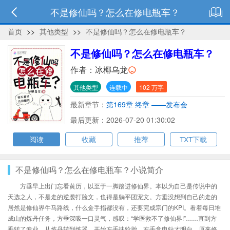
不是修仙吗？怎么在修电瓶车？
首页
>>
其他类型
>>
不是修仙吗？怎么在修电瓶车？
不是修仙吗？怎么在修电瓶车？
作者：
冰椰乌龙
其他类型
连载中
102 万字
最新章节：
第169章 终章 ——发布会
最后更新：2026-07-20 01:30:02
阅读
收藏
推荐
TXT下载
不是修仙吗？怎么在修电瓶车？小说简介
方垂早上出门忘看黄历，以至于一脚踏进修仙界。本以为自己是传说中的
天选之人，不是走的逆袭打脸文，也得是躺平团宠文。方垂没想到自己的走的
居然是修仙界牛马路线，什么金手指都没有，还要完成宗门的KPI。看着每日堆
成山的炼丹任务，方垂深吸一口灵气，感叹：“学医救不了修仙界!”……直到方
垂转了专业，从炼丹转到炼器，开始左手扶轮胎，右手拿电钻才明白。原来修