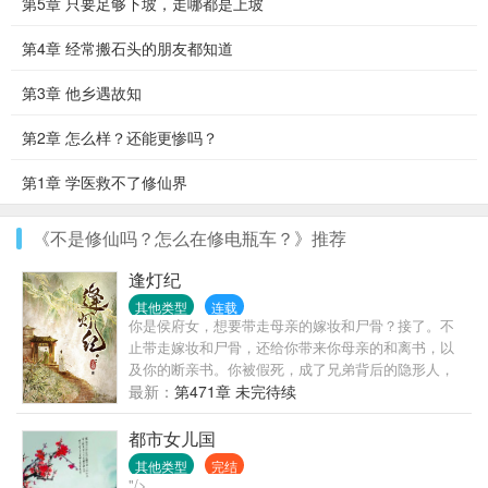
第5章 只要足够下坡，走哪都是上坡
第4章 经常搬石头的朋友都知道
第3章 他乡遇故知
第2章 怎么样？还能更惨吗？
第1章 学医救不了修仙界
《不是修仙吗？怎么在修电瓶车？》推荐
逢灯纪
其他类型
连载
你是侯府女，想要带走母亲的嫁妆和尸骨？接了。不
止带走嫁妆和尸骨，还给你带来你母亲的和离书，以
及你的断亲书。你被假死，成了兄弟背后的隐形人，
想要过回正常人的生活？接了。不止让你重新有名有
最新：
第471章 未完待续
姓，还让你得到所有家产，尽展抱负。你要救婆婆脱
离苦海？接了。不止让你婆婆重生，还让你们有依有
都市女儿国
靠。……逢灯，一个为女子行方便之事，接受女子委
其他类型
完结
托的存在。从地狱爬回来的兰烬，以‘逢灯’立足于世。
"/>