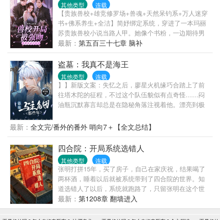
其他类型
连载
【贵族兽校+雄竞修罗场+兽魂+天然呆钓系+万人迷穿
书+佛系养生+全洁】简妤绑定系统，穿进了一本玛丽
苏贵族兽校小说当路人甲。她像个书粉，一边期待男
主们的出场，一边偷偷打赌女主最终会更爱谁。是容
最新：
第五百三十七章 脑补
貌出尘的F1，高冷禁欲的F2？还是温柔绿茶的F3，沉
稳腹黑的F4？又或者是手段残忍的F5，自私阴狠的
盗墓：我真不是海王
F6，以及疯魔病态的F7？他们总有办法让女主自愿走
其他类型
连载
进他们的囚笼。女主恐惧他们的靠近，厌恶他们高高
】】新版文案：失忆之后，廖星火机缘巧合踏上了前
在上的施舍，却又不得不躲在他们的庇护伞下。寿终
往塔木陀的征程，不过这个队伍貌似有点奇怪……闷
正寝前，她许愿自由，希望下辈子再也不要跟F7纠缠
油瓶沉默寡言却总是在隐秘角落注视着他。漂亮到极
在一起。——系统告诉简妤：你只是路人甲，相当于
致的解语花似乎也盯上了他。天真无邪的小同志总是
一块背景板，没人会注意到你。简妤放心地看完剧
奇奇怪怪的。戴着墨镜的瞎子做出了出乎意料的事
最新：
全文完/番外的番外 哨向7＋【全文总结】
情，小声口嗨：死丫头，吃这么好，让我也来演两集
情。廖星火发现……他在这个队伍里好像有点不安
啊！系统难得遇到跟自己有共识的宿主。它偷偷跑去
全。旧版文案：廖星火是个没有过去的人，失去了所
四合院：开局系统选错人
跟主系统打了一架，成功为简妤争取到了重生副本。
有记忆，据说把他送到医院的女人一出现就要带他去
于是，简妤发现女主变了，剧情也偏了。她开始被人
其他类型
连载
塔木陀。所有要去塔木陀的人似乎都有许多秘密。但
张明打拼15年，买了房子，自己在家庆祝，结果喝了
偷窥，频繁收到阴暗疯批们的情书，衣裙，首饰，甚
为什么他也深陷其中……
两杯酒，睡着以后就被系统带到了四合院的世界。知
至是代表贵族最高层的紫色胸针。那些本该对女主痴
道选错人了以后，系统就跑路了，只留张明在这个世
迷不悟的男主们，眼睛死死黏在了她身上。而女主，
界当中，看张明如何利用金手指在这个世界生存。
最新：
第1208章 翻墙进入
把她推出去后，躲在旁边，阴恻恻地看戏？