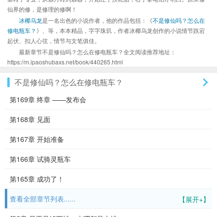
仙界的修，是修理的修啊！
冰椰乌龙
是一名出色的小说作者，他的作品包括：《
不是修仙吗？怎么在
修电瓶车？
》、等，本本精品，字字珠玑，作者冰椰乌龙创作的小说情节跌宕
起伏、扣人心弦，情节与文笔俱佳。
最新章节不是修仙吗？怎么在修电瓶车？全文阅读推荐地址：
https://m.ipaoshubaxs.net/book/440265.html
不是修仙吗？怎么在修电瓶车？
第169章 终章 ——发布会
第168章 见面
第167章 开始准备
第166章 试骑灵瓶车
第165章 成功了！
查看全部章节列表......
【展开+】