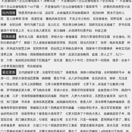
-
-
不是修仙吗？怎么在修电瓶车？ 冰椰乌龙
不是修仙吗？怎么在修电瓶车？全文阅读
不是修仙
-
-
吗？怎么在修电瓶车？txt下载
不是修仙吗？怎么在修电瓶车？最新章节
好看的其他类型小说
站内强推
明星系列多肉小说
远征军，从收编溃兵开始称霸南洋
混沌剑神
肥水不流外人
田
盲人按摩师 苏倩
浪漫官途
魔艳武林后宫传
不良之年少轻狂
后宫春春色
田野花香
山乡
艳事
全职法师
和竹马睡了以后
龙入红尘
苟在青云峰当峰主
我师兄实在太稳健了
穿书后我
被四个哥哥宠上天
长公主病入膏肓后
权力巅峰：从借调市纪委开始
剑徒之路
经典收藏
都市女儿国
暴富囤货，举报大伯一家被爆宠
穿到六零满世界找宝藏
长生修仙，吃
到大家的遗产了
齁甜！万人迷炮灰被病娇亲哭啦
四合院：我当兵回来了
快穿：炮灰有真爱
柯
南：开局成为智慧之神
贫民阵符师
四合院之开局枪击易中海
我家有个空间要继承
神奇宝贝的
渣男之路
天灾降临：我靠囤物资拯救世界
快穿：反派沉迷攻略我
盗墓：异人之下，九门一
首
六零：爸妈死后给我留下巨额遗产
混天鼎
重生六十年代：空间在手一切我有
慢穿：在各个
小世界里疯狂囤货
苟在根据地
最近更新
古代娇娘穿七零，冷面军官沦陷了
港夜熟色
御兽小师妹穿越，全村猪猪听号令
偷
亲一口，阴郁大佬变成恋爱脑
疯柳腰
重生千禧，从八岁开始摆摊
皇后的容光
御兽：无法进
化？我会兜底
左耳上的那颗痣
七零小娇妻带着萌娃去随军
七零下乡，农场多了位貌美小辣
椒
穿书错嫁反派大佬，带飞炮灰全家
穿成小农女，我靠空间发家致富
血族贵校小可怜，疯批F5
吻上瘾
斗罗：变身黑猫被降魔捡回武魂殿
阿姐书
入梦六大校草后，丑肥恶女被亲哭
仙行无
忧
朱门宠婢
寻亲者
老弟你再恋爱脑，姐就嫁你死对头
夜夜入怀，清冷师尊为她神魂颠倒
恶
毒继母带崽吃香喝辣
替嫁糙汉夫君？我携超市荒年躺赢
小猫妖孕肚寻夫，糙汉军官夜夜吻
假千
金的苟命日常
伪装乖乖女？被贵校大佬亲哭了
七零大院来了个绝色大美人
改嫁疯批世子爷，我
宠冠京城
高门嫡女黑化后，引雄竞
缘起古蜀
女主不语，只是一味修炼
柔弱师妹不舔了，重生
杀穿修真界
食味长安
欠债三个亿？我诡异世界打工暴富
肥婆农妻医术超绝，宠夫无度
外室进
门？带嫁妆改嫁王爷被娇宠
京圈大佬的恶毒初恋，重生了
兽校社恐雌性！s级雄兽过于热情
华