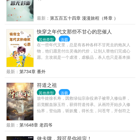
一步一步，织造天罗地网。当有一天她接下了废太子
妃的委托，她就知道，报仇的机会来了。
最新：
第五百五十四章 漫漫旅程（终章 ）
快穿之年代文那些不甘心的悲催人
其他类型
连载
在一些年代文里，总是有各种各样不甘死去的炮灰人
物，他们愿意付出灵魂的代价，让别人替他们完成心
愿。主攻就是一个虐渣，虐极品，杀人也只是基本操
作而已。世界一：六十年代求爱不得的肥胖女世界
二：六十年代的早死军嫂想要孩子世界三：七十年代
最新：
第734章 番外
的渣男其他暂定………
符道之祖
其他类型
连载
放牛娃徐长寿，因救绿仙宗杂役弟子被带入修仙界，
后觉醒血脉玉符，获得符道传承。从画符开始步入修
仙界，登仙路，斩妖魔，得长生，问苍穹，开创符之
大道，成就符祖果位。
最新：
第1648章 老四爷
做卡牌，我可是你祖宗！