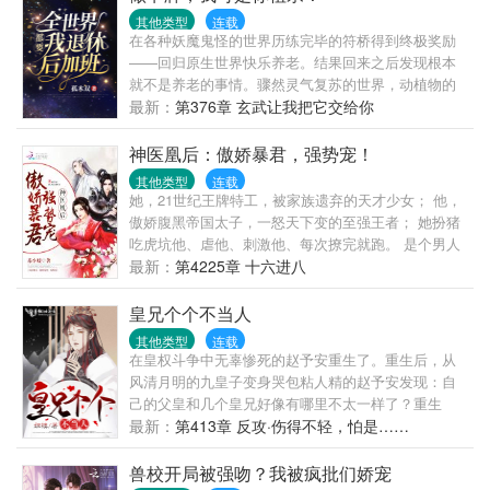
其他类型
连载
在各种妖魔鬼怪的世界历练完毕的符桥得到终极奖励
——回归原生世界快乐养老。结果回来之后发现根本
就不是养老的事情。骤然灵气复苏的世界，动植物的
变异，各种掌握非凡力量的人类涌现。医院深夜复活
最新：
第376章 玄武让我把它交给你
的死者，从农村进入城市求学的野猪精。符桥：我他
吗心好累啊...
神医凰后：傲娇暴君，强势宠！
其他类型
连载
她，21世纪王牌特工，被家族遗弃的天才少女； 他，
傲娇腹黑帝国太子，一怒天下变的至强王者； 她扮猪
吃虎坑他、虐他、刺激他、每次撩完就跑。 是个男人
就忍不了！ 他只能猎捕她，宠溺她，诱惑她为他倾
最新：
第4225章 十六进八
心，谁知最先动心的人却变成了他。 君临天下的少
年，凤舞江山的少女，一场棋逢对手、势均力敌的爱
皇兄个个不当人
情追逐战，一群热血少年成长的奇幻故事。
其他类型
连载
在皇权斗争中无辜惨死的赵予安重生了。重生后，从
风清月明的九皇子变身哭包粘人精的赵予安发现：自
己的父皇和几个皇兄好像有哪里不太一样了？重生
前，大昭帝：“九皇子？朕记得，不过就是个宫女生的
最新：
第413章 反攻·伤得不轻，怕是……
孩子罢了！”重生后，大昭帝：“朕的皇子，你且动一下
试试！...
兽校开局被强吻？我被疯批们娇宠