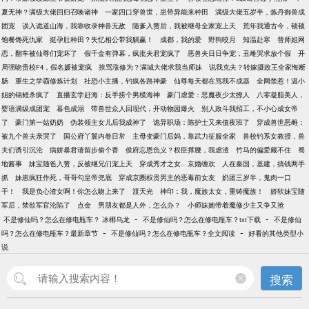
夏无神？满级大佬回归召唤诸神
一家四口穿兽世，崽带异能来种田
满级大佬五岁半，炼丹御兽成
团宠
误入诡道山海，我靠收录神兽无敌
随爹入赘后，我被继母全家宠上天
荒年我通古今，顿顿
饱餐馋死仇家
挺孕肚种田？失忆相公带我躺赢！
成都，我的爱
野狗咬月
知温赴寒
替师姐网
恋，翻车被仙尊们宠坏了
假千金有弹幕，疯批夫君宠疯了
恶兽夫日日争宠，丑雌哭求放个假
开
局强吻贵校F4，假名媛被宠疯
挨骂涨修为？满城大佬求我当师妹
说我克夫？转嫁摄政王全家悔断
肠
重生之学霸修炼计划
社恐小主播，钓疯各路神豪
仙尊每天都在骂我不成器
全网禁惹！温小
姐的锦鲤杀疯了
直播玄学赶海：反手捞个男模海神
豪门虐爱：恶魔夜少太撩人
八零凝脂美人，
婴语满级成团宠
暮色成溺
带兽世众人回现代，开动物园爆火
别人政斗我招工，不小心成女帝
了
豪门第一姑奶奶
伪装领主女儿后我成神了
诡异职场：陈护士又来值夜班了
穿成兽世恶雌：
被九个兽夫亲哭了
国公府丫鬟内卷日常
主母变豪门后妈，靠武力征服全家
兽校钓系女教授，兽
夫们诱引沉沦
病娇暴君请留步偷个香
侯府忘恩负义？权臣撑腰，我虐渣
竹马的偏爱藏不住
蜀
地酱事
妹宝随爸入赘，反被继兄们宠上天
穿成秀才之女
京婚缠欢
人在秦国，基建，搞钱两手
抓
妹崽疯狂作死，哥哥勾皇帝兜底
穿成京圈权贵男主的恶毒前女友
奶团三岁半，鬼肉一口
干！
我是负心渣女啊！你怎么吻上来了
渡天光
神印：我，魔族太女，重铸魔族！
娇软妹宝随
军后，禁欲军官沦陷了
点金
男朋友都是人外，怎么办？
小师妹她带着魔修少主又争又抢
-
-
不是修仙吗？怎么在修电瓶车？ 冰椰乌龙
不是修仙吗？怎么在修电瓶车？txt下载
不是修仙
-
-
吗？怎么在修电瓶车？最新章节
不是修仙吗？怎么在修电瓶车？全文阅读
好看的其他类型小
说
搜索