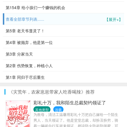
第154章 给小孩们一个赚钱的机会
查看全部章节列表......
【展开+】
第5章 老天爷显灵了！
第4章 被抛弃，他是第一位
第3章 分家当天
第2章 伤势恢复，种植小人
第1章 同归于尽后重生
《灾荒年，农家崽崽带家人吃香喝辣》推荐
彩礼十万，我和陌生总裁契约领证了
其他类型
连载
为救母，清洁工温馨用彩礼十万把自己嫁给一个陌生
男人，当天领证了。他是堂堂总裁，却扮丑扮穷，骑
着一辆破自行车就来领证。都说防火防盗防闺蜜，可