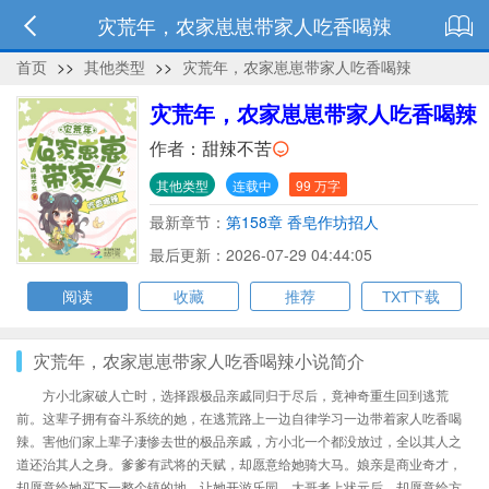
灾荒年，农家崽崽带家人吃香喝辣
首页
>>
其他类型
>>
灾荒年，农家崽崽带家人吃香喝辣
灾荒年，农家崽崽带家人吃香喝辣
作者：
甜辣不苦
其他类型
连载中
99 万字
最新章节：
第158章 香皂作坊招人
最后更新：2026-07-29 04:44:05
阅读
收藏
推荐
TXT下载
灾荒年，农家崽崽带家人吃香喝辣小说简介
方小北家破人亡时，选择跟极品亲戚同归于尽后，竟神奇重生回到逃荒
前。这辈子拥有奋斗系统的她，在逃荒路上一边自律学习一边带着家人吃香喝
辣。害他们家上辈子凄惨去世的极品亲戚，方小北一个都没放过，全以其人之
道还治其人之身。爹爹有武将的天赋，却愿意给她骑大马。娘亲是商业奇才，
却愿意给她买下一整个镇的地，让她开游乐园。大哥考上状元后，却愿意给方