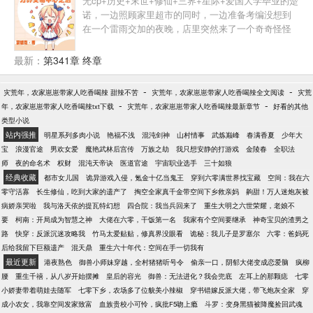
无cp+历史+末世+修仙+三界+星际+爱国大学毕业的楚
了，我知道了真相…… 维克:战争要开始了……
诺，一边照顾家里超市的同时，一边准备考编没想到
在一个雷雨交加的夜晚，店里突然来了一个奇奇怪怪
的人，穿着古装，说着自己听不懂的语言连比划带
猜，楚诺终于卖出去了两个包子，男人却掏出了一把
最新：
第341章 终章
铜钱结账接着事情越来越奇怪了，为什么每天都会来
上那么几个离谱的客人电脑上的万界交易系统又是什
-
-
灾荒年，农家崽崽带家人吃香喝辣 甜辣不苦
灾荒年，农家崽崽带家人吃香喝辣全文阅读
灾荒
么鬼?一家人商量一番后，现在这个情况搞不定了啊，
-
-
年，农家崽崽带家人吃香喝辣txt下载
灾荒年，农家崽崽带家人吃香喝辣最新章节
好看的其他
不如上交给国家爸爸吧从此店里的客人五花八门，上
类型小说
下五千年都有人来就算了三界的也勉强可以理解，可
站内强推
明星系列多肉小说
艳福不浅
混沌剑神
山村情事
武炼巅峰
春满香夏
少年大
是星际世界的怎么也来凑热闹了？“嘿，猴子，没错就
宝
浪漫官途
男欢女爱
魔艳武林后宫传
万族之劫
我只想安静的打游戏
金陵春
全职法
是你，放下那个零食大礼包！”“不行的，我们不接受用
师
夜的命名术
权财
混沌天帝诀
医道官途
宇宙职业选手
三十如狼
孩子支付，您的孩子多的数不清也不可以。”“妖兽可以
经典收藏
都市女儿国
诡异游戏入侵，氪金十亿当鬼王
穿到六零满世界找宝藏
空间：我在六
进店，但是要用袋子装起来哦亲。”“那边用晶核的付款
零守活寡
长生修仙，吃到大家的遗产了
掏空全家真千金带空间下乡救亲妈
齁甜！万人迷炮灰被
的亲，不要把丧尸带进来杀啊喂！！！”
病娇亲哭啦
我与洛天依的提瓦特幻想
四合院：我当兵回来了
重生大明之六世荣耀，老娘不
要
柯南：开局成为智慧之神
大佬在六零，干饭第一名
我家有个空间要继承
神奇宝贝的渣男之
路
快穿：反派沉迷攻略我
竹马太爱贴贴，修真界没眼看
诡秘：我儿子是罗塞尔
六零：爸妈死
后给我留下巨额遗产
混天鼎
重生六十年代：空间在手一切我有
最近更新
港夜熟色
御兽小师妹穿越，全村猪猪听号令
偷亲一口，阴郁大佬变成恋爱脑
疯柳
腰
重生千禧，从八岁开始摆摊
皇后的容光
御兽：无法进化？我会兜底
左耳上的那颗痣
七零
小娇妻带着萌娃去随军
七零下乡，农场多了位貌美小辣椒
穿书错嫁反派大佬，带飞炮灰全家
穿
成小农女，我靠空间发家致富
血族贵校小可怜，疯批F5吻上瘾
斗罗：变身黑猫被降魔捡回武魂