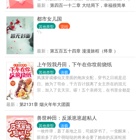
她天天就防他。“喂！女人，吃了臭豆腐必须刷
最新：
第四百一十二章 大结局下，幸福很简单
牙！”“喂！女人，马桶用了要消毒呀！”有人说，总裁
大人一表人才，不近女色，是南城所有女人的梦中情
都市女儿国
人。而她说，他粗狂丑陋，又穷又闷骚直到真相大
其他类型
完结
白……天，温馨，你家老公的胡子飞了！天，温馨，
"/>
你家老公脸上的刀疤移位了！天，温馨你家老公开的
竟然是迈巴赫！天，你家老公不是助理，他才是总
裁！温馨看着人群中簇拥的俊美男人，攥紧拳头……
最新：
第五百五十四章 漫漫旅程（终章 ）
上午毁我丹田，下午在你坟前烧纸
其他类型
连载
凤溪穿成修仙文里面的炮灰女配，穿书之日就是忌
日。她为了苟命，千方百计脱离了女主所在的混元
宗，加入了玄天宗。嚯！五个亲师兄，在书里全都是
女主的舔狗，一个比一个死的惨。凤溪邪魅一笑：“舔
狗了不起吗？有我狗吗？”大师兄身中剧毒，只有女主
最新：
第2131章 烟火年年大团圆
的血能够解毒，从此成了女主的资深舔狗，最后却被
女主一脚踹入万丈魔渊，魂飞魄散？凤溪屁颠屁颠端
兽世种田：反派崽崽超粘人
来一大盆狗血：“师兄，喝我的！我的剂量大，药效
其他类型
连载
足！”吞服完解毒丹，正准备割破手指的女
一枚炸弹，轰了基地之后，司嫣穿书了。一觉醒来，
主：“……”二师兄身具餍族皇族血脉，女主给了他隐藏
眼前多了四个萌哒哒的将来会要了她命的反派蛇崽
血脉的丹药，从此二师兄心甘情愿为女主出生入死，