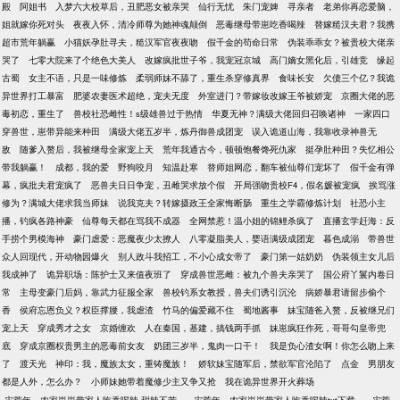
殿
阿姐书
入梦六大校草后，丑肥恶女被亲哭
仙行无忧
朱门宠婢
寻亲者
老弟你再恋爱脑，
姐就嫁你死对头
夜夜入怀，清冷师尊为她神魂颠倒
恶毒继母带崽吃香喝辣
替嫁糙汉夫君？我携
超市荒年躺赢
小猫妖孕肚寻夫，糙汉军官夜夜吻
假千金的苟命日常
伪装乖乖女？被贵校大佬亲
哭了
七零大院来了个绝色大美人
改嫁疯批世子爷，我宠冠京城
高门嫡女黑化后，引雄竞
缘起
古蜀
女主不语，只是一味修炼
柔弱师妹不舔了，重生杀穿修真界
食味长安
欠债三个亿？我诡
异世界打工暴富
肥婆农妻医术超绝，宠夫无度
外室进门？带嫁妆改嫁王爷被娇宠
京圈大佬的恶
毒初恋，重生了
兽校社恐雌性！s级雄兽过于热情
华夏无神？满级大佬回归召唤诸神
一家四口
穿兽世，崽带异能来种田
满级大佬五岁半，炼丹御兽成团宠
误入诡道山海，我靠收录神兽无
敌
随爹入赘后，我被继母全家宠上天
荒年我通古今，顿顿饱餐馋死仇家
挺孕肚种田？失忆相公
带我躺赢！
成都，我的爱
野狗咬月
知温赴寒
替师姐网恋，翻车被仙尊们宠坏了
假千金有弹
幕，疯批夫君宠疯了
恶兽夫日日争宠，丑雌哭求放个假
开局强吻贵校F4，假名媛被宠疯
挨骂涨
修为？满城大佬求我当师妹
说我克夫？转嫁摄政王全家悔断肠
重生之学霸修炼计划
社恐小主
播，钓疯各路神豪
仙尊每天都在骂我不成器
全网禁惹！温小姐的锦鲤杀疯了
直播玄学赶海：反
手捞个男模海神
豪门虐爱：恶魔夜少太撩人
八零凝脂美人，婴语满级成团宠
暮色成溺
带兽世
众人回现代，开动物园爆火
别人政斗我招工，不小心成女帝了
豪门第一姑奶奶
伪装领主女儿后
我成神了
诡异职场：陈护士又来值夜班了
穿成兽世恶雌：被九个兽夫亲哭了
国公府丫鬟内卷日
常
主母变豪门后妈，靠武力征服全家
兽校钓系女教授，兽夫们诱引沉沦
病娇暴君请留步偷个
香
侯府忘恩负义？权臣撑腰，我虐渣
竹马的偏爱藏不住
蜀地酱事
妹宝随爸入赘，反被继兄们
宠上天
穿成秀才之女
京婚缠欢
人在秦国，基建，搞钱两手抓
妹崽疯狂作死，哥哥勾皇帝兜
底
穿成京圈权贵男主的恶毒前女友
奶团三岁半，鬼肉一口干！
我是负心渣女啊！你怎么吻上来
了
渡天光
神印：我，魔族太女，重铸魔族！
娇软妹宝随军后，禁欲军官沦陷了
点金
男朋友
都是人外，怎么办？
小师妹她带着魔修少主又争又抢
我在诡异世界开火葬场
-
-