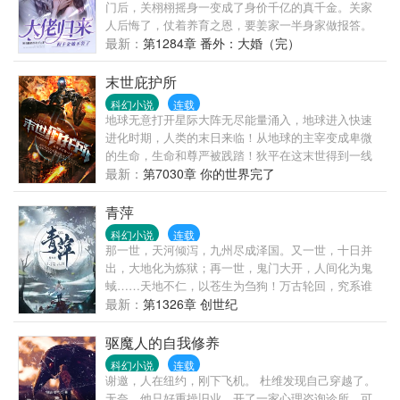
门后，关栩栩摇身一变成了身价千亿的真千金。关家
人后悔了，仗着养育之恩，要姜家一半身家做报答。
关栩栩冷笑一声，一道真言符，直接揭穿关家人的丑
最新：
第1284章 番外：大婚（完）
恶嘴脸。渣男想回头纠缠，关栩栩抬手就让他夜夜
见“祖宗”。堂兄堂妹看不上她，觉得她丢人。结果，宋
末世庇护所
家当家找上了门，“只要姜大师愿意出手救我女儿，条
科幻小说
连载
件随便提！”一向和姜家有旧怨的徐家舔着脸登门，“过
地球无意打开星际大阵无尽能量涌入，地球进入快速
去都是小弟不懂事，只要姜大师肯帮忙，以后姜总是
进化时期，人类的末日来临！从地球的主宰变成卑微
我哥！”后来，连一向怼天怼地的堂弟也成了她的跟屁
的生命，生命和尊严被践踏！狄平在这末世得到一线
虫，“这是我唯一的姐！谁敢骂她，我骂他全家！”回过
生机，开启末世传承，由此开始无数传奇……
最新：
第7030章 你的世界完了
神的姜家人才知道，他们以为的小可怜居然是个真玄
门大佬。驱邪，画符，救人，还要追金大腿。关栩栩
青萍
表示，“我好忙。”褚·金大腿·北鹤主动分担压力：“不用
科幻小说
连载
追，已经是你的了。”
那一世，天河倾泻，九州尽成泽国。又一世，十日并
出，大地化为炼狱；再一世，鬼门大开，人间化为鬼
蜮……天地不仁，以苍生为刍狗！万古轮回，究系谁
人主宰？这一世，一介少年，一人一剑，风生于此，
最新：
第1326章 创世纪
起于青萍。
驱魔人的自我修养
科幻小说
连载
谢邀，人在纽约，刚下飞机。 杜维发现自己穿越了。
无奈，他只好重操旧业，开了一家心理咨询诊所，可