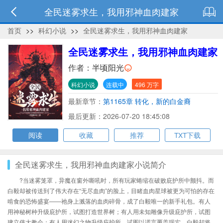
全民迷雾求生，我用邪神血肉建家
首页
>>
科幻小说
>>
全民迷雾求生，我用邪神血肉建家
全民迷雾求生，我用邪神血肉建家
作者：
半顷阳光
科幻小说
连载中
496 万字
最新章节：
第1165章 转化，新的白金裔
最后更新：2026-07-20 18:45:08
阅读
收藏
推荐
TXT下载
全民迷雾求生，我用邪神血肉建家小说简介
?当迷雾笼罩，异魔在窗外嘶吼时，所有玩家蜷缩在破败庇护所中颤抖。而
白毅却被传送到了伟大存在“无尽血肉”的脸上，目睹血肉星球被更为可怕的存在
啃食的恐怖盛宴——祂身上溅落的血肉碎骨，成了白毅唯一的新手礼包。有人
用神秘树种升级庇护所，试图打造世界树；有人用未知雕像升级庇护所，试图
建立伟大教会；有人用迷幻之物升级庇护所，试图以谎言覆盖现实。白毅却将