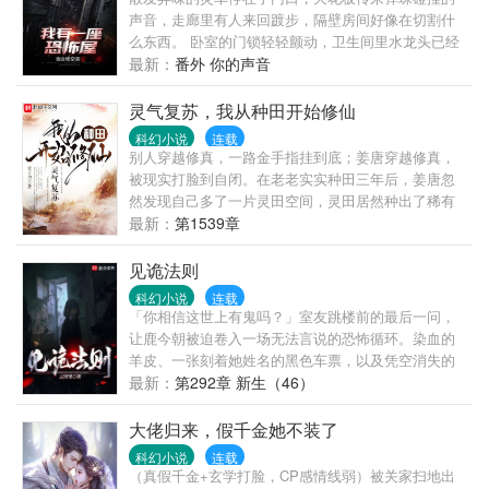
声音，走廊里有人来回踱步，隔壁房间好像在切割什
么东西。 卧室的门锁轻轻颤动，卫生间里水龙头已经
拧紧，却还是滴答滴答个不停。 床底下隐隐约约，似
最新：
番外 你的声音
乎有个皮球滚来滚去。 一个个沾染水渍的脚印不断在
地板上浮现，正慢慢逼近。 凌晨三点，陈歌握着菜刀
灵气复苏，我从种田开始修仙
躲在暖气片旁边，手里的电话刚刚拨通。 “房东！这就
科幻小说
连载
是你说的晚上有点热闹？！”
别人穿越修真，一路金手指挂到底；姜唐穿越修真，
被现实打脸到自闭。在老老实实种田三年后，姜唐忽
然发现自己多了一片灵田空间，灵田居然种出了稀有
的灵草灵药，武功秘籍，甚至还有上古消失的宝贝！
最新：
第1539章
于是姜唐也有了自己的金手指。多年以后，一不小心
把自己种成了全能高手的姜唐飞升了，泪奔感言道
见诡法则
——“穿越诚不欺我，金手指自来也。”
科幻小说
连载
「你相信这世上有鬼吗？」室友跳楼前的最后一问，
让鹿今朝被迫卷入一场无法言说的恐怖循环。染血的
羊皮、一张刻着她姓名的黑色车票，以及凭空消失的
活人——云城火车站的504号储物柜，成了她通往死亡
最新：
第292章 新生（46）
的入口。当诡异的列车停在鹿今朝的面前，她的选择
只有一个。「不上车，死路一条。」握在手中的羊皮
大佬归来，假千金她不装了
给予她警告。为了活命，鹿今朝踏上了这辆开往地狱
科幻小说
连载
的列车，迈入生与死的边缘。
（真假千金+玄学打脸，CP感情线弱）被关家扫地出