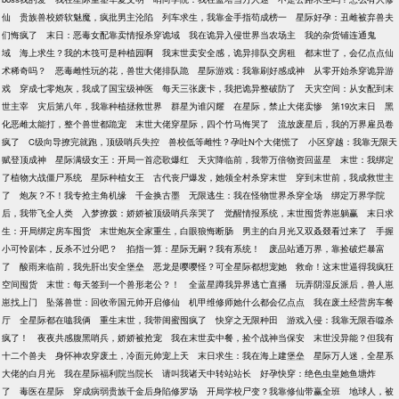
仙
贵族兽校娇软魅魔，疯批男主沦陷
列车求生，我靠金手指苟成榜一
星际好孕：丑雌被弃兽夫
们悔疯了
末日：恶毒女配靠卖情报杀穿诡域
我在诡异入侵世界当农场主
我的杂货铺连通鬼
域
海上求生？我的木筏可是种植园啊
我末世卖安全感，诡异排队交房租
都末世了，会亿点点仙
术稀奇吗？
恶毒雌性玩的花，兽世大佬排队跪
星际游戏：我靠刷好感成神
从零开始杀穿诡异游
戏
穿成七零炮灰，我成了国宝级神医
每天三张废卡，我把诡异整破防了
天灾空间：从女配到末
世主宰
灾后第八年，我靠种植拯救世界
群星为谁闪耀
在星际，禁止大佬卖惨
第19次末日
黑
化恶雌太能打，整个兽世都跪宠
末世大佬穿星际，四个竹马悔哭了
流放废星后，我的万界雇员卷
疯了
C级向导撩完就跑，顶级哨兵失控
兽校低等雌性？孕吐N个大佬慌了
小区穿越：我靠无限天
赋登顶成神
星际满级女王：开局一首恋歌爆红
天灾降临前，我带万倍物资回蓝星
末世：我绑定
了植物大战僵尸系统
星际种植女王
古代丧尸爆发，她领全村杀穿末世
穿到末世前，我成救世主
了
炮灰？不！我专抢主角机缘
千金换古墨
无限逃生：我在怪物世界杀穿全场
绑定万界学院
后，我带飞全人类
入梦撩拨：娇娇被顶级哨兵亲哭了
觉醒情报系统，末世囤货养崽躺赢
末日求
生：开局绑定房车囤货
末世炮灰全家重生，白眼狼悔断肠
男主的白月光又双叒叕看过来了
手握
小可怜剧本，反杀不过分吧？
掐指一算：星际无嗣？我有系统！
废品站通万界，靠捡破烂暴富
了
酸雨来临前，我先肝出安全堡垒
恶龙是嘤嘤怪？可全星际都想宠她
救命！这末世逼得我疯狂
空间囤货
末世：每天签到一个兽形老公？！
全蓝星蹲我异界逃亡直播
玩弄阴湿反派后，兽人崽
崽找上门
坠落兽世：回收帝国元帅开启修仙
机甲维修师她什么都会亿点点
我在废土经营房车餐
厅
全星际都在嗑我俩
重生末世，我带闺蜜囤疯了
快穿之无限种田
游戏入侵：我靠无限吞噬杀
疯了！
夜夜共感腹黑哨兵，娇娇被抢宠
我在末世卖中餐，捡个战神当保安
末世没异能？但我有
十二个兽夫
身怀神农穿废土，冷面元帅宠上天
末日求生：我在海上建堡垒
星际万人迷，全星系
大佬的白月光
我在星际福利院当院长
请叫我诸天中转站站长
好孕快穿：绝色虫皇她鱼塘炸
了
毒医在星际
穿成病弱贵族千金后身陷修罗场
开局学校尸变？我靠修仙带赢全班
地球人，被