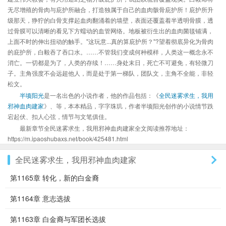
无尽增殖的骨肉与庇护所融合，打造独属于自己的血肉骸骨庇护所！庇护所升
级那天，狰狞的白骨支撑起血肉翻涌着的墙壁，表面还覆盖着半透明骨膜，透
过骨膜可以清晰的看见下方蠕动的血管网络。地板被衍生出的血肉菌毯铺满，
上面不时的伸出扭动的触手。"这玩意...真的算庇护所？"?望着彻底异化为骨肉
的庇护所，白毅吞了吞口水。……不管我们变成何种模样，人类这一概念永不
消亡。一切都是为了，人类的存续！……身处末日，死亡不可避免，有轻微刀
子。主角强度不会远超他人，而是处于第一梯队，团队文，主角不全能，非轻
松文。
半顷阳光
是一名出色的小说作者，他的作品包括：《
全民迷雾求生，我用
邪神血肉建家
》、等，本本精品，字字珠玑，作者半顷阳光创作的小说情节跌
宕起伏、扣人心弦，情节与文笔俱佳。
最新章节全民迷雾求生，我用邪神血肉建家全文阅读推荐地址：
https://m.ipaoshubaxs.net/book/425481.html
全民迷雾求生，我用邪神血肉建家
第1165章 转化，新的白金裔
第1164章 意志选拔
第1163章 白金裔与军团长选拔