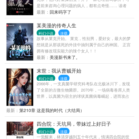
是前来咨询心理问题的病人，都有点奇怪…… 读者
群：1085293036 附注：招魂宇宙世界观，原书名也不
最新：
回来码字了
叫这个。
某美漫的传奇人生
科幻小说
连载
故事从莱克开始。 莱克，性别男，爱好女，最大的梦
想就是从那该死的外挂中抽到属于自己的神国。 正宫
拥有修改现实能力的辣个女人！！
最新：
美漫新书来了。
末世：我从曹贼开始
科幻小说
连载
2066年，一支真菌学研究科考队在北极冰川下，发现
了全新的古微生物菌群。2070年，一场病毒卷席人类
世界，以真菌为宿主的球状真菌病毒崛起，进而攻占
星球带来世界末日，全球90%的人口被感染成了头长
蘑菇的真菌丧尸！在此背景下，真菌控制丧尸傀儡建
最新：
第210章 这是我的时代（大结局）
立起属于微生物菌群的文明，抹杀人类文明。重生回
到末世前一个月的徐缺，本打算爆囤物资，打造一座
四合院：天坑局，带妹过上好日子
足以防御真菌入侵的末日超级堡垒，无意间从墙壁上
科幻小说
连载
抠出了一个神奇的洞。本想利用洞，偷看一眼隔壁美
一觉醒来，林清穿越到五十年代末，情满四合院的世