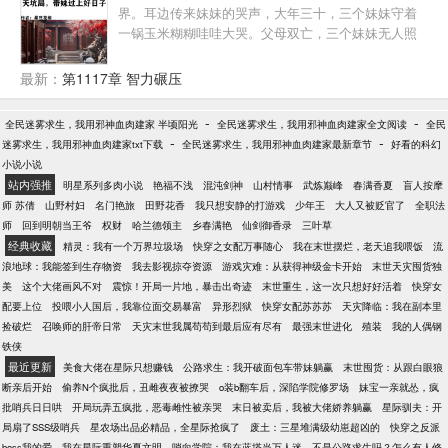
女邻居洗澡，却撞见了美女邻居也是丧尸…末日来
界。耳边传来妹妹的哭声，大年三十，三个妹妹守着
临，别人为了一个防护口罩，可以抛弃一切。徐缺躲
一锅玉米糊糊哇哇大哭。父母双亡，三个妹妹无人照
在洞里的宴会大厅，喝着红酒看着满桌子大餐，不知
顾，自己又身患重病。面对天坑开局，林清没有放
该吃哪个好。女神：徐缺求求你了，只要你放我进
弃。随着时间的推移，林清家的日子越过越好。贾张
最新：
第1117章 智力碾压
去，做什么我都愿意！习惯道德绑架的亲戚：徐缺，
氏：“丧天良的东西，日子过好了也不知道接济我们
我是你长辈，快拿点物资来孝敬大娘！高中聚会经常
家。”易中海：“不是身患重病快死了么，怎么越活越有
装逼的同学：徐缺啊，看在大家都是同学的份上，求
-
-
全民迷雾求生，我用邪神血肉建家 半顷阳光
全民迷雾求生，我用邪神血肉建家全文阅读
全民
精神头？”秦淮茹：“早知道和林清搞好关系占点便宜
求你，丢个馒头出来给我吃吧！
-
-
迷雾求生，我用邪神血肉建家txt下载
全民迷雾求生，我用邪神血肉建家最新章节
好看的科幻
的，大意了！”刘海中：“什么，他当领导了？他凭什么
小说小说
当领导！”……在这个特殊复杂的年代，林清只想带好
站内强推
明星系列多肉小说
艳福不浅
混沌剑神
山村情事
武炼巅峰
春满香夏
盲人按摩
妹妹，过好自己的生活。至于一众“团结友爱”的邻居，
师 苏倩
山野村妇
名门艳旅
田野花香
我只想安静的打游戏
少年王
大人又被贬官了
全职法
只不过是生活的调剂品。
师
回到明朝当王爷
权财
哈兰德领主
乡春满艳
仙剑御香录
三叶草
经典收藏
精灵：我有一个万界垃圾场
快穿之女配万事随心
我在末世摆烂，老天追我喂饭
流
浪地球：我能签到生存物资
我去影视掠夺资源
游戏灾难：从获得神级金卡开始
末世天灾囤货独
美
这个大佬画风不对
震惊！开局一片地，暴击出奇迹
末世重生，这一次只想好好活着
快穿女
配要上位
投喂小人国后，我靠位面交易暴富
异形烈狱
快穿女配苏苏苏
天灾降临：我在副本里
捡破烂
召唤师的肝帝日常
天灾末世我属苟苟到最后应有尽有
最强末世进化
殖装
我的人偶钢
铁侠
最近更新
美食大佬在星际只想赚钱
公路求生：我开破面包车带妹躺赢
末世囤货：从跟白眼狼
断亲后开始
偷养N个疯批后，丑雌夜夜被撩哭
o装b翻车后，深陷学院修罗场
妹宝一亲就怂，疯
批哨兵日日哄
开局玩弄五疯批，恶毒雌性被亲哭
末日被卖后，我被大佬娇养躺赢
星际驯夫：开
局扇了SSS级哨兵
星农场出品必精品，全星际抢疯了
废土：三星堆满级幼崽超凶的
快穿之反派
boss我的爱
我在星际重塑华夏文明
哨向学院：我在蓝塔当万人迷
不是公路求生吗？怎么有人修