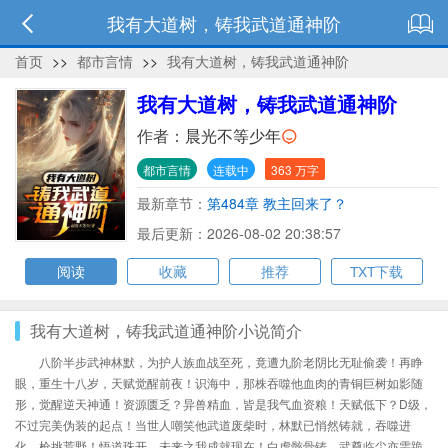
我有大道树，铸我武道通神阶
首页
>>
都市言情
>>
我有大道树，铸我武道通神阶
我有大道树，铸我武道通神阶
作者：
晨光不等少年
都市言情
连载中
363 万字
最新章节：
第484章 教主回来了？
最后更新：2026-08-02 20:38:57
阅读
收藏
推荐
TXT下载
我有大道树，铸我武道通神阶小说简介
八阶半步武神林默，为护人族血战至死，竟遭九阶老阴比无耻偷袭！再睁
眼，重生十八岁，天赋觉醒前夜！识海中，那株吞噬他血肉的青铜巨树如影随
形，觉醒逆天神通！资源匮乏？异兽精血，皆是我气血资粮！天赋低下？D级，
不过完美伪装的起点！当世人嘲笑他武道废柴时，林默已悄然铸就，吞噬进
化，枪挑荒野！悟道珠开，未来之我成就现在！白虎骸骨铸，武尊临尘亦需跪