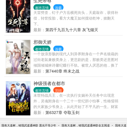
生死帝尊
都市言情
连载
天雷劈歪，钉子户方岳横死街头，天庭敲诈，获得补
偿，转世投胎，看方大魔王如何搅动乾坤，掀翻天
下。
最新：
第四千九百九十六章 灰飞烟灭
邪御天娇
都市言情
连载
一个放浪形骸的现代人到异界附身在一个声名狼藉的
过街老鼠兼败类身上，更悲剧的是，那败类还意图对
倾国倾城林诗馨纪蝶行不轨。被世人厌恶的他，换了
一个灵魂之后又将会如何？再次面对对他厌恶至极的
最新：
第7440章 终末之战
天之骄女林诗馨和纪蝶，华丽的蜕变之后的他又让她
作何感想？ 且看叶楚如何在一条充满荆棘的道路上，
神级强者在都市
踏出一个个惊世骇俗的脚印！搅动风云，邪御天娇！
都市言情
完结
以奇特的手法，打造一个截然不同的玄幻世界，带给
未世特战兵王，在一次执行女娲补天任务中出现意
大家不一样的感受。
外，灵魂附身在一个二十一世纪胆小怕事，性格懦弱
的大家族少爷身上，从此开始了不平凡的一生。财富
手中握，美人怀里揉，敌人脚下踩。
最新：
第6327章 夺取玉剑
-
-
我有大道树，铸我武道通神阶 晨光不等少年
我有大道树，铸我武道通神阶全文阅读
我有大道