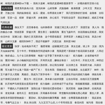
-
-
树，铸我武道通神阶txt下载
我有大道树，铸我武道通神阶最新章节
好看的都市言情小说
站内强推
明星系列多肉小说
混沌剑神
山村情事
武炼巅峰
春满香夏
少年大宝
男欢女
爱
万族之劫
我的贴身校花
娱乐：蜜姐，你男朋友太棒了
我只想安静的打游戏
金陵春
全职
法师
官居一品
权财
穿越大周
乡春满艳
赤心巡天
宇宙职业选手
医妃替嫁后，残疾王爷被
气得乱跳
经典收藏
御女天下
后宫春春色
仙剑御香录
笑傲江湖之美人的天下
浪漫官途
美人沟
我
的极品小姨
情迷苗寨
穿越大周
重生香江：纵横四海
重生飞扬年代
你说我修仙灵根差，我笑
你没外挂
深渊入侵：我的亡灵无限词条
这个明星很羞涩
异界双穿：大糖盐王传说
风流小村
医
山村大文豪
都回到58年了，我还不能躺平
大国文娱
美利坚1982
最近更新
快穿：短命炮灰不死了
颖星璀璨：赵丽颖演艺之路
美女总裁，请上车
文娱：我为
天仙妹妹护航
五十年代：带着随身空间进城奔小康
甩我是吧？那就捡个校花回家当老婆
八零赶
海：鱼虾成山，九个女儿吃香喝辣
悔婚？反手娶了资本家大小姐！
权力巅峰：从省府秘书开
始
重回1982：从小舢板到远洋巨轮
开局穷光蛋，赚钱全靠挂！
火红年代：开发北大荒，种田赶
山养全家
我的区长老婆
身为精英人形的我，你让我当保镖
以法律之名
我省府大秘，问鼎京
圈
军火贩子什么鬼？我就一破产厂长！
苍生有我
我被炒后，市值暴跌，女总裁哭了
86年：我
五个嫂子没人照顾
离婚后，我成为了医学传奇！
官梯：从选调生开始问鼎权力巅峰
律政先锋：
这个律师正的发邪！
重生70：猎王归来，资本家小姐求我娶
让你办军校，你佣兵百万震慑鹰
酱
扒开相声马褂里面全是西游辛密
权力巅峰：从拒绝省厅千金开始
刚觉醒透视眼，你要跟我退
婚？
平庸的人不拯救世界
顶我仕途？我转投纪委你慌啥！
医武双绝
抽象召唤师，但画风崩
坏
潜龙风暴：都市兵王
救世游戏：开局爆杀哥布林
带货翻车的我曝光黑心商家
重生八零，再
婚母亲求我割肾救她孩！
重回62，我为国铸剑薅哭鹰酱
御兽：全网看我暴虐前妻！
我反派他
哥，专薅气运之女！
美女,快治我
九九宝贝下山后,八个哥哥排队宠
春花向阳
城与墙
我在都