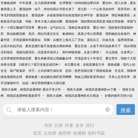
市修炼成神
中年逆袭，女儿助我变神豪
全球警报！SSSSS级仙尊归来
重生64，猎人出身，妻女
被我宠上天
最强战神
仙子，求你别再从书里出来了
登云阶：一个公务员的20年
双穿亮剑：老
李见到我就双眼放光
最强战神
从收集情绪开始创造我的女神宇宙
最强战神
绑定神豪系统：从
救校花开始无敌
华娱：资本大佬入侵娱乐圈
最强战神
我的黑科技系统是18级文明造物
举国飞
升！十四亿魔修吓哭异界
重生85：运气好亿点，我靠赶海成首富
重生1961：我的签到系统能种
田
医仙纵横花都
高武：我以剑道证长生
被虐88次，真真少爷心死离家
我和她的合租条约
神
豪判官：开局直播审判霸座仙
军阀：从搬空上海兵工厂开始
退役兵王：归途无名
猛男闯莞城，
从四大村姑开始
废兽逆袭打脸不按套路出牌的神兽
重生官场：从老干局开始执掌天下
我从明朝
活到现在
顶级玩家回归，但是是吟游诗人
契约神级兽娘，全是小萝莉！
凡尘战场
女多男少：
全世界都想和我谈恋爱
重生神豪系统让我躺赢全球
市场监管七十年变迁
重生荒年，我捡个大院
知青当老婆
D级潜力？我万倍返还成武神！
末日重生者，在线直播造方舟
孤独成瘾：现代人的
生活
镇尸斩鬼录
淬刃：士兵的锋芒成长录
恋综：热芭包我过夜？我假戏真做
失业后，我靠神
级鱼塘震惊全球
暴雨捡妻！校花赖在我怀里哭唧唧
韩娱之国际影星养成记
开局上交异世界，我
开启修炼时代
抗战：南京照相馆爆出大批玩家
-
-
我有大道树，铸我武道通神阶 晨光不等少年
我有大道树，铸我武道通神阶txt下载
我有大道
-
-
树，铸我武道通神阶最新章节
我有大道树，铸我武道通神阶全文阅读
好看的都市言情小说
搜索
书库
分类
作者
全本
排行
首页
点击榜
推荐榜
收藏榜
临时书架