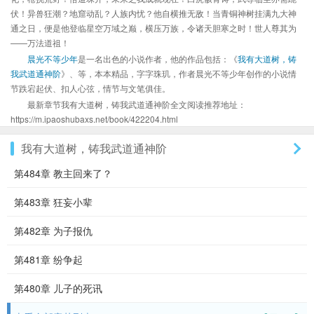
伏！异兽狂潮？地窟动乱？人族内忧？他自横推无敌！当青铜神树挂满九大神
通之日，便是他登临星空万域之巅，横压万族，令诸天胆寒之时！世人尊其为
——万法道祖！
晨光不等少年
是一名出色的小说作者，他的作品包括：《
我有大道树，铸
我武道通神阶
》、等，本本精品，字字珠玑，作者晨光不等少年创作的小说情
节跌宕起伏、扣人心弦，情节与文笔俱佳。
最新章节我有大道树，铸我武道通神阶全文阅读推荐地址：
https://m.ipaoshubaxs.net/book/422204.html
我有大道树，铸我武道通神阶
第484章 教主回来了？
第483章 狂妄小辈
第482章 为子报仇
第481章 纷争起
第480章 儿子的死讯