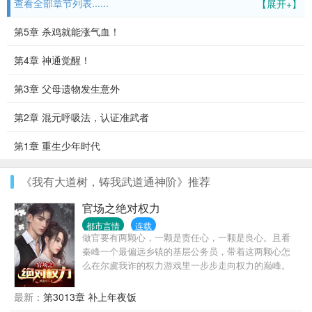
查看全部章节列表......
【展开+】
第5章 杀鸡就能涨气血！
第4章 神通觉醒！
第3章 父母遗物发生意外
第2章 混元呼吸法，认证准武者
第1章 重生少年时代
《我有大道树，铸我武道通神阶》推荐
官场之绝对权力
都市言情
连载
做官要有两颗心，一颗是责任心，一颗是良心。且看
秦峰一个最偏远乡镇的基层公务员，带着这两颗心怎
么在尔虞我诈的权力游戏里一步步走向权力的巅峰。
最新：
第3013章 补上年夜饭