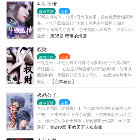
斗罗玉传
都市言情
连载
??网文填坑节，12月1日大佬包场，请你免费看独家番
外、人气连载新章?? “小舞！你也不想被唐三知道
吧？”不乐身为穿越者，意外觉醒反派系统。 拜师比比
东，大师得 各位书友如果觉得《斗罗玉传》还不错的
最新：
第65章 堕落的海棠
话请不要忘记向您QQ群和微博里的朋友推荐哦！
权财
都市言情
完结
一次意外，让他拥有了能将时间拨退回六十秒以前的
特殊能力。！ 在处室领导面前说错话的时候，他可以
回退时间，重新弥补言语上的闪失！ 在政治突然事件
上判断错方向的时候，他可以回退时间，做出最完美
最新：
【完本感言】
的站队！ 在别人买翡翠毛料切出翠的时候，他可以回
退时间，将有翠的料子抢先买过来！ 在心仪女人出车
极品公子
祸的时候，他可以回退时间，把女人从危险中提前解
都市言情
连载
救出来！ 于是乎…… 一个小人物的官商之旅拉开了序
立志现代版《金瓶梅》！ 立志成为色狼的必备经典教
幕！ …… 【已有完本老书《市长大人》《重活了》
科书！ 不求剑破天下高手寂寞，不求权倾朝野万人之
《重生之玩物人生》三本，总计300多万字】
上！但求红袖添香于身侧，妙伶清舞于榻前，天下美
女尽在我手，人生至此，夫复何求？？？ 先下手者妻
最新：
第249章 不教天下人负白家
妾成群，后下手者光棍一个！我的最大乐趣就是让所
有鲜花插在我这朵牛粪上！而且是心甘情愿的插！