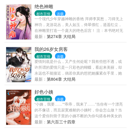
绝色神雕
都市言情
连载
一个现代少年穿越神雕的香艳 拜师李莫愁，习得无上
神功，龙游花丛，美人如玉，倚翠偎红，逍遥红尘，
在神雕里打造一个庞大的绝色后宫！ 注：本书绝对无
雷。防低人士的首选精品。
最新：
第274章 大结局
我的26岁女房客
都市言情
连载
爱情到底是什么，又产生何处呢？我有些想不透，或
许所谓的爱情只是一只彩色的蝴蝶，看起来美丽，却
永远也不能接近，倘若你真的想把她攥紧在手里，她
便会挣扎，然后在挣扎中摩擦掉了所有的色彩，从此
最新：
第804章 大结局
苍白。我好似有点明白，为什么我会如此的小心翼翼
了，因为害怕触及不到她的灵魂，却擦掉了那层美丽
好色小姨
的色彩！
都市言情
连载
“小姨，我要……”“乖乖，我来了……”当你有一个漂亮
的不像话，而且寂寞难耐的小姨时，你会怎么做？当
这个爱你到骨子里的小姨不断的为你勾搭各种美女的
时候，你会怎么做？从萝莉，到御姐，到少妇，小姨
最新：
第六百三十四章
的命令统统拿下……书友群：118940557