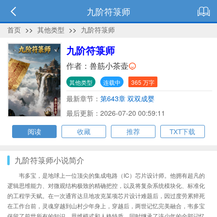
九阶符箓师
首页
>>
其他类型
>>
九阶符箓师
九阶符箓师
作者：
兽筋小茶壶
其他类型
连载中
365 万字
最新章节：
第643章 双双成婴
最后更新：2026-07-20 00:59:11
阅读
收藏
推荐
TXT下载
九阶符箓师小说简介
韦多宝，是地球上一位顶尖的集成电路（IC）芯片设计师。他拥有超凡的
逻辑思维能力、对微观结构极致的精确把控，以及将复杂系统模块化、标准化
的工程学天赋。在一次通宵达旦地攻克某项芯片设计难题后，因过度劳累猝死
在工作台前，灵魂穿越到山村少年身上，穿越后，两世记忆完美融合，韦多宝
保留了前世所有的知识、思维模式和人格特质，同时继承了该少年的全部记忆