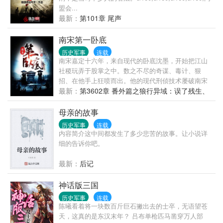
对，是进行友好交流
盟会...
最新：
第101章 尾声
南宋第一卧底
历史军事
连载
南宋嘉定十六年，来自现代的卧底沈墨，开始把江山
社稷玩弄于股掌之中。数之不尽的奇谋、毒计、狠
招、在他手上狂喷而出。他的现代刑侦技术屡破南宋
奇案，他的谍报技能狂虐辽金密谍。当纵横无敌的蒙
最新：
第3602章 番外篇之狼行异域：误了残生、
元铁骑滚滚而来时，他练成的钢铁之师，迎头撞碎了
断了毒肠
蒙古铁骑那席卷天下之势！只手补天，力挽天倾，这
母亲的故事
是一场一个人对抗一个时代的战争！......
历史军事
连载
内容简介这中间都发生了多少悲苦的故事。让小说详
细的告诉你吧。
最新：
后记
神话版三国
历史军事
连载
陈曦看着将一块数百斤巨石撇出去的士卒，无语望苍
天，这真的是东汉末年？ 吕布单枪匹马凿穿万人部