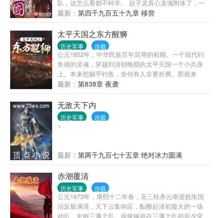
队，这怎么看都不科学。 赵子龙真心龙魂附体了，一
剑断山，这真的是人？ 典韦单人护着曹操杀出敌营，
最新：
第四千九百五十九章 移营
顺手宰了对面数千步骑，这战斗力爆表了吧！ 这是不
是哪里有些不对啊，陈曦顺手摸了一把鹅毛扇挥了一
太平天国之东方醒狮
下，狂风大作，叹了一口气，“这是神话吧，我自己都
历史军事
连载
不正常了。”
公元1852年，中华民族百年屈辱的初期。一个现代钓
鱼佬的灵魂，穿越到清朝晚期的太平天国一个小兵身
上。本来想躺平钓鱼，奈何有人非要折腾。那就来
吧！?洪秀全还在装神弄鬼搞拜上帝教，他直接成立科
最新：
第838章 夜袭
学院，把洪天王的天父论按在地上摩擦。?清军还在用
抬枪土炮，他的西军已端着后装线膛枪高唱。?曾国藩
无敌天下内
写家书感慨"此贼通晓格物"，李鸿章哀嚎"洋大人的火
历史军事
连载
枪火炮，竟不如贼军！"?抢在明治维新前，用大炮轰
>
开江户湾：“小日子过得不错的家伙，摆正你千年小弟
的位置！”?西伯利亚铁路刚动工，东北野战军已插旗贝
加尔湖："毛熊，这地儿自古以来姓中。"?伦敦报纸头
最新：
第两千九百七十五章 绝对冰力圆满
条惊呼："远东恶魔用铁甲舰，把鸦片倒进了泰晤士
河！"--------------作者试图叙述一个赤子在那个时代的故
赤潮覆清
事。本书无系统，不无脑，偏真实历史向，思想内核
历史军事
连载
参考当今社会核心价值观，不称帝，不图满，欢迎大
公元1673年，康熙十二年春，吴三桂杀云南巡抚朱国
家来捧场。
治反叛满清，天下云集响应，酝酿起清初最大的一场
动乱，史称三藩之乱。侯俊铖就在三藩之乱的前夕穿