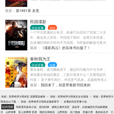
越到了清朝，历史上的中华走上了一条百年屈辱的邪
路，且看侯俊铖如何扭转乾坤，在百鬼夜行的黑夜之
最新：
第1891章 未竟
中高举赤旗，为国为民寻得一条赤阳如血的生路！
民国谍影
历史军事
完结
一个平凡普通的公务员，机缘巧合回到了民国二十五
年，被迫加入军统，寻找地下组织，追查日本间谍，
在波澜壮阔的大时代中为祖国，为民族的解放与复兴
贡献着自己的一份力量，开始了他传奇的谍海生涯。>
最新：
《谍影风云》的实体书出版了！
春秋我为王
历史军事
连载
重生春秋，成为卿族庶子，被赶到马厩与牛马为伴，
谁知霸业竟由此奠定，三家分晋算什么？且看我赵氏
代晋！ 老子乘牛西行，仲尼意气风发，吴越相争美人
离殇。渭水之畔，曲裾深衣的伊人吟诵着蒹葭苍苍白
最新：
我回来了，却是带着新书回来的
露为霜。 右手长剑，左手诗书，用不一样的思维统一
天下，迈步落日余晖的成周，鼎之轻重，我能问否？
-
-
崇祯：世界秩序大明来定 淡墨晕染春秋
崇祯：世界秩序大明来定全文阅读
崇祯：世界秩序大
这是我的华夏，我的《春秋》－－－我为王！ 本书群
-
-
明来定txt下载
崇祯：世界秩序大明来定最新章节
好看的历史军事小说
号：370609612
站内强推
明星系列多肉小说
混沌剑神
福艳之都市后宫
远征军，从收编溃兵开始称霸南
洋
山村情事
盲人按摩师 苏倩
我的女神校花
山野村妇
名门艳旅
穿越大周
夜的命名术
大