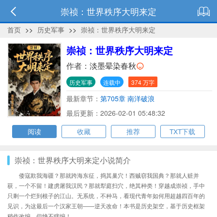
崇祯：世界秩序大明来定
首页
>>
历史军事
>>
崇祯：世界秩序大明来定
崇祯：世界秩序大明来定
作者：
淡墨晕染春秋
历史军事
连载中
374 万字
最新章节：
第705章 南洋破浪
最后更新：2026-02-01 05:48:32
阅读
收藏
推荐
TXT下载
崇祯：世界秩序大明来定小说简介
倭寇欺我海疆？那就跨海东征，捣其巢穴！西贼窃我国典？那就人赃并
获，一个不留！建虏屠我汉民？那就犁庭扫穴，绝其种类！穿越成崇祯，手中
只剩一个烂到根子的江山。无系统，不种马，看现代青年如何用超越四百年的
见识，为这最后一个汉家王朝——逆天改命！本书是历史架空，基于历史框架
稍作改编，但绝不瞎编！