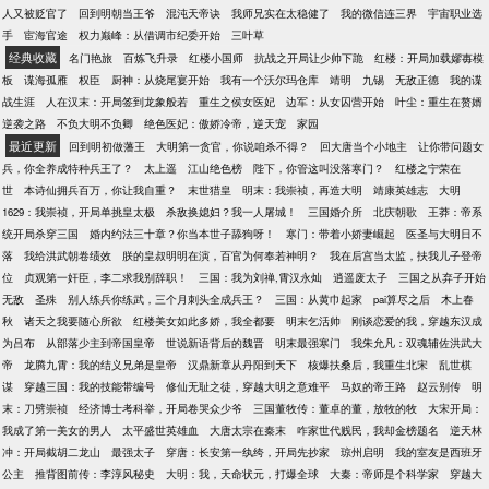
人又被贬官了
回到明朝当王爷
混沌天帝诀
我师兄实在太稳健了
我的微信连三界
宇宙职业选
手
宦海官途
权力巅峰：从借调市纪委开始
三叶草
经典收藏
名门艳旅
百炼飞升录
红楼小国师
抗战之开局让少帅下跪
红楼：开局加载嫪毐模
板
谍海孤雁
权臣
厨神：从烧尾宴开始
我有一个沃尔玛仓库
靖明
九锡
无敌正德
我的谍
战生涯
人在汉末：开局签到龙象般若
重生之侯女医妃
边军：从女囚营开始
叶尘：重生在赘婿
逆袭之路
不负大明不负卿
绝色医妃：傲娇冷帝，逆天宠
家园
最近更新
回到明初做藩王
大明第一贪官，你说咱杀不得？
回大唐当个小地主
让你带问题女
兵，你全养成特种兵王了？
太上遥
江山绝色榜
陛下，你管这叫没落寒门？
红楼之宁荣在
世
本诗仙拥兵百万，你让我自重？
末世猎皇
明末：我崇祯，再造大明
靖康英雄志
大明
1629：我崇祯，开局单挑皇太极
杀敌换媳妇？我一人屠城！
三国婚介所
北庆朝歌
王莽：帝系
统开局杀穿三国
婚内约法三十章？你当本世子舔狗呀！
寒门：带着小娇妻崛起
医圣与大明日不
落
我给洪武朝卷绩效
朕的皇叔明明在演，百官为何奉若神明？
我在后宫当太监，扶我儿子登帝
位
贞观第一奸臣，李二求我别辞职！
三国：我为刘禅,霄汉永灿
逍遥废太子
三国之从弃子开始
无敌
圣殊
别人练兵你练武，三个月刺头全成兵王？
三国：从黄巾起家
pai算尽之后
木上春
秋
诸天之我要随心所欲
红楼美女如此多娇，我全都要
明末乞活帅
刚谈恋爱的我，穿越东汉成
为吕布
从部落少主到帝国皇帝
世说新语背后的魏晋
明末最强寒门
我朱允凡：双魂辅佐洪武大
帝
龙腾九霄：我的结义兄弟是皇帝
汉鼎新章从丹阳到天下
核爆扶桑后，我重生北宋
乱世棋
谋
穿越三国：我的技能带编号
修仙无耻之徒，穿越大明之意难平
马奴的帝王路
赵云别传
明
末：刀劈崇祯
经济博士考科举，开局卷哭众少爷
三国董牧传：董卓的董，放牧的牧
大宋开局：
我成了第一美女的男人
太平盛世英雄血
大唐太宗在秦末
咋家世代贱民，我却金榜题名
逆天林
冲：开局截胡二龙山
最强太子
穿唐：长安第一纨绔，开局先抄家
琼州启明
我的室友是西班牙
公主
推背图前传：李淳风秘史
大明：我，天命状元，打爆全球
大秦：帝师是个科学家
穿越大