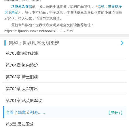
淡墨晕染春秋
是一名出色的小说作者，他的作品包括：《
崇祯：世界秩序
大明来定
》、等，本本精品，字字珠玑，作者淡墨晕染春秋创作的小说情节跌
宕起伏、扣人心弦，情节与文笔俱佳。
最新章节崇祯：世界秩序大明来定全文阅读推荐地址：
https://m.ipaoshubaxs.net/book/408887.html
崇祯：世界秩序大明来定
第705章 南洋破浪
第704章 海内熔炉
第703章 新土旧疆
第702章 大军齐出
第701章 武英殿军议
查看全部章节列表......
【展开+】
第5章 黑云压城