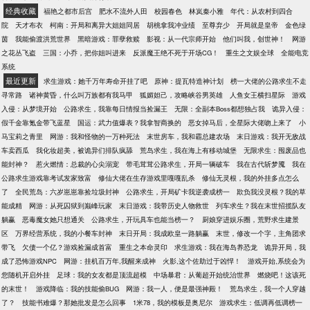
经典收藏
福艳之都市后宫
肥水不流外人田
校园春色
林岚秦小雅
年代：从农村到四合
院
天才布衣
柯南：开局和离异大姐姐同居
胡桃拿我冲业绩
至尊弃少
开局就是皇帝
金色绿
茵
我能偷渡洪荒世界
黑暗游戏：罪孽救赎
影视：从一代宗师开始
他们叫我，创世神！
网游
之花丛飞盗
三国：小乔，把你姐叫进来
反派魔王绝不死于开场CG！
重生之文娱全球
全能电竞
系统
最近更新
求生游戏：她千万年寿命开挂了吧
原神：提瓦特造神计划
榜一大佬的公路求生不走
寻常路
诸神黄昏，什么叫万族都有我马甲
狐媚妲己，攻略峡谷男英雄
人鱼女王横扫星际
游戏
入侵：从梦境开始
公路求生，我靠每日情报当捡漏王
无限：全副本Boss都想独占我
诡异入侵：
假千金靠氪金带飞蓝星
国运：武力值爆表？我拿智商换的
恶女掉马后，全星际大佬吻上来了
小
马宝莉之青里
网游：我和怪物的一万种死法
末世房车，我和霸总建农场
末日游戏：我开无敌战
车卖西瓜
我化妆超美，被诡异们排队疯舔
荒岛求生，我在海上有移动城堡
无限求生：囤废品也
能封神？
惹火燃情：总裁的心尖溺宠
带毛茸茸公路求生，开局一辆破车
我在古代斩梦魇
我在
公路求生游戏靠考试发家致富
修仙大佬在生存游戏里嘎嘎乱杀
修仙无灵根，我的外挂多点怎么
了
全民荒岛：六岁崽崽靠捡垃圾封神
公路求生，开局矿卡我逆袭成榜一
欺负我没灵根？我的草
能成精
网游：从死囚狱到巅峰玩家
末日游戏：我带历史人物救世
列车求生？我在末世招揽队友
躺赢
恶毒魔女她只想通关
公路求生，开玩具车也能当榜一？
厨娘穿进娱乐圈，荒野求生建景
区
万界经营系统，我的小餐车封神
末日开局：我成欧皇一路躺赢
末世，修改一个字，主角团求
带飞
欠债一个亿？游戏捡漏成首富
重生之本命灵印
求生游戏：我在海岛养恐龙
诡异开局，我
成了恐怖游戏NPC
网游：挂机百万年,我醒来成神
火影,这个佐助过于凶悍！
游戏开始,系统会为
您随机开启外挂
足球：我的女友都是顶流超模
中场暴君：从葡超开始统治世界
燃烧吧！这该死
的末世！
游戏降临：我的技能偷BUG
网游：我一人，便是最强神殿！
荒岛求生，我一个人穿越
了？
技能书难爆？那她批发是怎么回事
1米78，我的模板是奥尼尔
游戏求生：低调再低调榜一