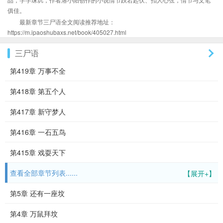
俱佳。
最新章节三尸语全文阅读推荐地址：
https://m.ipaoshubaxs.net/book/405027.html
三尸语
第419章 万事不全
第418章 第五个人
第417章 新守梦人
第416章 一石五鸟
第415章 戏耍天下
查看全部章节列表......
【展开+】
第5章 还有一座坟
第4章 万鼠拜坟