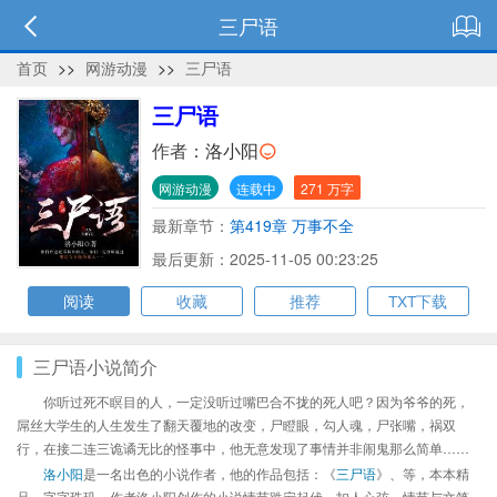
三尸语
首页
>>
网游动漫
>>
三尸语
三尸语
作者：
洛小阳
网游动漫
连载中
271 万字
最新章节：
第419章 万事不全
最后更新：2025-11-05 00:23:25
阅读
收藏
推荐
TXT下载
三尸语小说简介
你听过死不瞑目的人，一定没听过嘴巴合不拢的死人吧？因为爷爷的死，
屌丝大学生的人生发生了翻天覆地的改变，尸瞪眼，勾人魂，尸张嘴，祸双
行，在接二连三诡谲无比的怪事中，他无意发现了事情并非闹鬼那么简单……
洛小阳
是一名出色的小说作者，他的作品包括：《
三尸语
》、等，本本精
品，字字珠玑，作者洛小阳创作的小说情节跌宕起伏、扣人心弦，情节与文笔