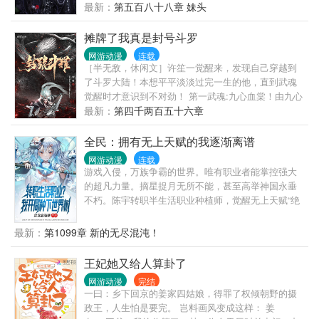
你！ …… 陆辰：乐子人其乐无穷！
最新：
第五百八十八章 妹头
行简:宋氏生为我的人，死为我的鬼。沈千聿:你找你的
死鬼，我要我的阿挽……
摊牌了我真是封号斗罗
网游动漫
连载
［半无敌，休闲文］许笙一觉醒来，发现自己穿越到
了斗罗大陆！本想平平淡淡过完一生的他，直到武魂
觉醒时才意识到不对劲！ 第一武魂:九心血棠！由九心
海棠变异而成，以血为祭，以魂润棠，彻底打破辅助
最新：
第四千两百五十六章
系的神话！ 第二武魂：冰蔷薇之剑！攻击力碾压昊天
锤，成就大陆最强器武魂！ 在素云涛震惊的目光下，
全民：拥有无上天赋的我逐渐离谱
许笙无奈的望着自己身上九个猩红的魂环，“那啥，其
网游动漫
连载
实我只是想平平淡淡过一生，不过你瞧我身上这九个
游戏入侵，万族争霸的世界。唯有职业者能掌控强大
红圈圈好看么？”
的超凡力量。摘星捉月无所不能，甚至高举神国永垂
不朽。陈宇转职半生活职业种植师，觉醒无上天赋“绝
对强化”，开局种植世界树，从此颠覆了整个世界对于
种植师的认知。炮灰加工厂？世界树上诞生的原初精
最新：
第1099章 新的无尽混沌！
灵起步便是禁咒级魔法！加强版农民？黄中李和人参
果会让你明白什么叫立地成神！没有攻击技能？一手
王妃她又给人算卦了
混沌种青莲就能轻松毁灭一个大世界！直到纪元之
网游动漫
完结
末，神魔之战在陈宇眼中也不过是小孩子的游戏罢
一曰：乡下回京的姜家四姑娘，得罪了权倾朝野的摄
了，他只想默默耕耘他可爱的原初精灵们。
政王，人生怕是要完。 岂料画风变成这样： 姜