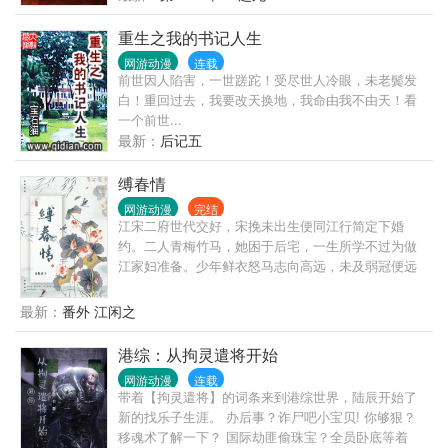
我自长空破浪、仗剑踏歌。 顺我者生，逆我者亡是我
的原则。 携众美眷、畅游天下是我的心愿。 吾乃邪
重生之我的书记人生
皇、天地无冕！（邪皇超级群：91529283，也可以加
网游动漫
连载
入神霄粉丝群：176410743）
前世因人陷害，一世蹉跎！受尽世人冷眼，未老鬓发
白！重回过去，我要改天换地，我命由我不由天！看
一个前世...
最新：
后记五
缚春情
网游动漫
完结
江宋二府世代交好，宋挽未出生便同江行简定下婚
约。二人青梅竹马，她困于后宅，一生所学不过为做
江家妇准备。少年鲜衣怒马志向高远，未及弱冠便远
赴边关建功立业，临行前江行简亲手为她戴上白玉
簪。一句等我，宋挽便入了心，哪怕他战死沙场，她
最新：
番外 江闲之
也执意抱着灵位嫁入城阳侯府。她将少年藏在心尖守
寡六年，却等到江行简带着挚爱回京。少年挚爱言行
港综：从拘灵遣将开始
古怪，她夏日制冰，制火器扶持侯府扶摇而上。宋挽
网游动漫
连载
看着他拥人入怀，予那少女万千宠爱。也看着他亲手
带着【拘灵遣将】的词条来到港综世界，陆辰开始了
将掌家之权从她手中夺走，只为博美人一笑。世家从
新的找乐子生涯。 办后事？诈尸吧小宝贝! 你够狠？
无和离妇，宋挽抛弃所有离开侯府，却被一个离经叛
移魂术了解一下？ 国际劫匪偷珠宝？全员卧底等着
道横行无忌的男人缠上。谁知江行简又幡然醒悟。江