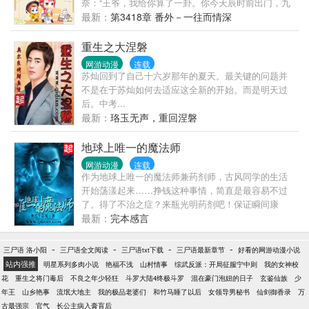
奈：“王爷，我给你算了一卦。你今天辰时前出门，九
成九会遭雷劈。” 摄政王：……有何化解之法？ 姜
最新：
第3418章 番外－一往而情深
奈：来我阴阳斋购一神器，可避大祸。 暗卫：……这
不一锅盖么？属下觉得您似乎又被坑了。 本王翩然风
重生之大涅磐
采岂是一锅盖可压？让你们看看，何谓头顶锅盖风轻
网游动漫
连载
云淡。 二曰：四姑娘大字不识一个，半点文墨皆无，
苏灿回到了自己十六岁那年的夏天。最关键的问题并
写的文章怕是狗屁不通。 上京书院院长：四姑娘上知
不是在于苏灿如何去适应这全新的开始。而是明天过
天文下知地理，尤其对古姜国历史文化颇有研究，为
后。中考...
学术上作出极大贡献。 群众：怕说的不是同一个人
最新：
珞玉无声，重回涅磐
叭？这个院长八成是个托儿！ 三曰：四姑娘克母克兄
克叔婶姐妹，得送去庵里放养几年磨磨心气儿。 叔婶
地球上唯一的魔法师
姐妹：哭唧唧，求求乃们别造谣了。命苦哇，你们每
网游动漫
连载
造谣一次，我们就集体倒霉一回。 数年后，姜奈牵着
作为地球上唯一的魔法师兼药剂师，古风同学的生活
小版摄政王逛街。 儿子好奇问：娘亲，为什么坊间尚
开始荡漾起来……挣钱这种事情，简直是最容易不过
存一赌局，赌你在爹爹手里，活命不过三旬？ 姜奈一
了。得了不治之症？来瓶光明药剂吧！保证瞬间康
脸心虚：这事要从一副山居图说起。 当年娘亲年少无
复。为考试成绩而闹心，为升学而烦心？一瓶醒脑剂
最新：
完本感言
知，把你爹坑在一副画里，差点把他给活活饿死
解决问题，不满分，全款退货！（注：语文作文成绩
啦…… 儿子：……您当时怎么想的呢？ 姜奈：就觉得
不在三包范围内）豪车、名宅……这些对我来说都不
-
-
-
-
他怪可怜见的，饿得腰太细了……
三尸语 洛小阳
三尸语全文阅读
三尸语txt下载
三尸语最新章节
好看的网游动漫小说
成问题。还有那个长腿美眉，这只是一个简单的悬浮
站内强推
明星系列多肉小说
艳福不浅
山村情事
综武反派：开局征服宁中则
我的女神校
魔法而已，不要眼冒星星用那种崇拜的眼光看着我好
花
重生之将门毒后
不良之年少轻狂
斗罗大陆4终极斗罗
混在豪门泡妞的日子
玄鉴仙族
少
不好？当然，绝对不止这些。每一个魔法师都是博学
年王
山乡艳事
流氓大地主
我的极品老婆们
和竹马睡了以后
女领导男秘书
仙剑御香录
万
的。天文地理，人文社交，美食鉴赏……
古最强宗
官气
长公主病入膏肓后