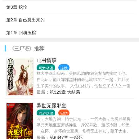
第3章 挖坟
第2章 自己爬出来的
第1章 回魂压棺
《三尸语》推荐
山村情事
网游动漫
连载
林大牛深山归来，美丽风韵的婶婶热情的接纳了他。
自此后，他跟婶婶堂妹的命运就绑在了一起，并且发
生了美丽的故事。 入住山村后，他创立了大大的一番
事业，更因为天赋异禀，惹来了无数女人的青睐……
最新：
第329章 大结局
异世无冕邪皇
网游动漫
完结
闻，天地万物，始于洪元…… 一代天骄，无冕邪皇得
洪元天地至宝穿越异世，身家卑微、遭尽冷眼，却无
一在怀。 身怀绝世宝典、修得无上神功，隐于大市、
弄天下于股掌。 所谓： 任由红尘漫漫、天道渺渺。
最新：
第6347章 一起死