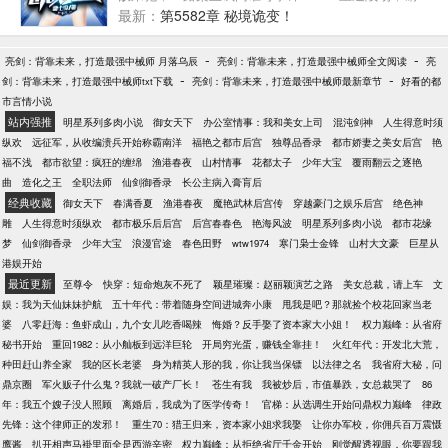
烟弥漫，诸敌环伺，铁血杀伐试问谁可一战？
最新：
第5582章 秘境诡变！
他，就是龙影兵王，当世撒旦！ 醉卧美人膝，醒
掌天下权。 为兄弟，赴汤蹈火；为美人，无限张
-
-
亮剑：背靠未来，打造最强中械师 月落乌辰
亮剑：背靠未来，打造最强中械师全文阅读
亮
狂！ 【七少出品，铁血霸气】 撒旦军团群：
-
-
剑：背靠未来，打造最强中械师txt下载
亮剑：背靠未来，打造最强中械师最新章节
好看的都
198247503 七少微信公众号：#12288;
市言情小说
站内强推
明星系列多肉小说
御女天下
办公室情事：我和美女上司
混沌剑神
人生得意时须
纵欢
远征军，从收编溃兵开始称霸南洋
福艳之都市后宫
独尊品香录
都市娇妻之美女后宫
艳
福不浅
都市欲望：疯狂的缠绵
渔港春夜
山村情事
花都太子
少年大宝
覆雨翻云之逐艳
曲
造化之王
全职法师
仙剑御香录
长公主病入膏肓后
经典收藏
御女天下
春满香夏
渔港春夜
魔艳武林后宫传
穿越豪门之娱乐后宫
绝色神
雕
人生得意时须纵欢
都市极乐后后宫
后宫春春色
艳海风波
明星系列多肉小说
都市花缘
梦
仙剑御香录
少年大宝
浪漫官途
春色田野
wtw1974
寒门枭士金锋
山村大文豪
巨星从
港娱开始
最近更新
至尊令
快穿：短命炮灰不死了
颖星璀璨：赵丽颖演艺之路
美女总裁，请上车
文
娱：我为天仙妹妹护航
五十年代：带着随身空间进城奔小康
甩我是吧？那就捡个校花回家当老
婆
八零赶海：鱼虾成山，九个女儿吃香喝辣
悔婚？反手娶了资本家大小姐！
权力巅峰：从省府
秘书开始
重回1982：从小舢板到远洋巨轮
开局穷光蛋，赚钱全靠挂！
火红年代：开发北大荒，
种田赶山养全家
我的区长老婆
身为精英人形的我，你让我当保镖
以法律之名
我省府大秘，问
鼎京圈
军火贩子什么鬼？我就一破产厂长！
苍生有我
我被炒后，市值暴跌，女总裁哭了
86
年：我五个嫂子没人照顾
离婚后，我成为了医学传奇！
官梯：从选调生开始问鼎权力巅峰
律政
先锋：这个律师正的发邪！
重生70：猎王归来，资本家小姐求我娶
让你办军校，你佣兵百万震慑
鹰酱
扒开相声马褂里面全是西游辛密
权力巅峰：从拒绝省厅千金开始
刚觉醒透视眼，你要跟我