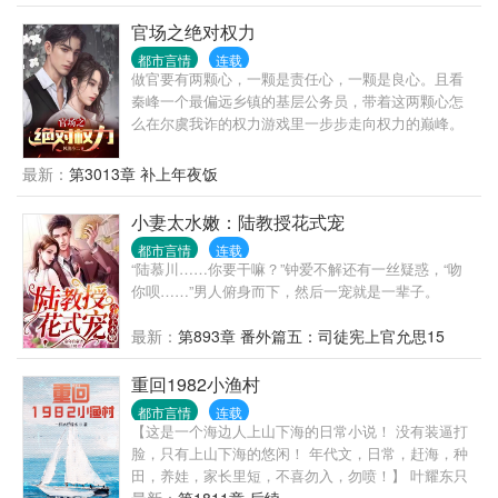
家传之宝——极乐美人图！一夜蜕变的他踏入了香艳
绝色的极品女神收藏之路！ 无数绝代佳丽粉墨登场！
官场之绝对权力
御姐、女王、温婉美少妇、雍容熟~妇、娇俏少女、纯
都市言情
连载
情萝~~莉和那有点小邪恶的幼幼甚至于具有发展潜力
做官要有两颗心，一颗是责任心，一颗是良心。且看
埋没的极品女人，用洛草那坏坏的话叫做：“一切都不
秦峰一个最偏远乡镇的基层公务员，带着这两颗心怎
是问题，能发展就是硬道理，我们要走宁收错不放过
么在尔虞我诈的权力游戏里一步步走向权力的巅峰。
的全面收藏之路！”
最新：
第3013章 补上年夜饭
小妻太水嫩：陆教授花式宠
都市言情
连载
“陆慕川……你要干嘛？”钟爱不解还有一丝疑惑，“吻
你呗……”男人俯身而下，然后一宠就是一辈子。
最新：
第893章 番外篇五：司徒宪上官允思15
重回1982小渔村
都市言情
连载
【这是一个海边人上山下海的日常小说！ 没有装逼打
脸，只有上山下海的悠闲！ 年代文，日常，赶海，种
田，养娃，家长里短，不喜勿入，勿喷！】 叶耀东只
是睡不着觉，想着去甲板上吹吹风，尿个尿，没想到