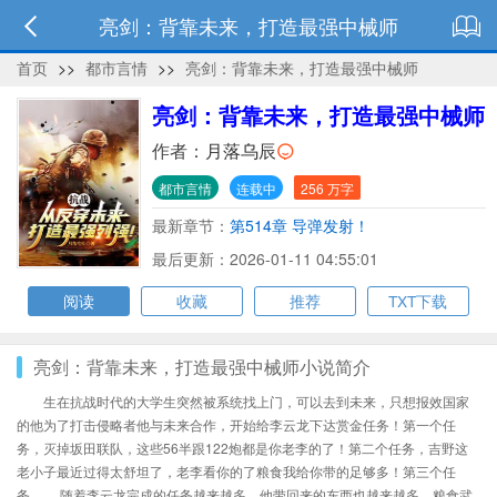
亮剑：背靠未来，打造最强中械师
首页
>>
都市言情
>>
亮剑：背靠未来，打造最强中械师
亮剑：背靠未来，打造最强中械师
作者：
月落乌辰
都市言情
连载中
256 万字
最新章节：
第514章 导弹发射！
最后更新：2026-01-11 04:55:01
阅读
收藏
推荐
TXT下载
亮剑：背靠未来，打造最强中械师小说简介
生在抗战时代的大学生突然被系统找上门，可以去到未来，只想报效国家
的他为了打击侵略者他与未来合作，开始给李云龙下达赏金任务！第一个任
务，灭掉坂田联队，这些56半跟122炮都是你老李的了！第二个任务，吉野这
老小子最近过得太舒坦了，老李看你的了粮食我给你带的足够多！第三个任
务，.....随着李云龙完成的任务越来越多，他带回来的东西也越来越多，粮食武