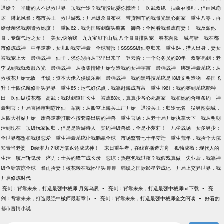
退婚？
平庸的人不拯救世界
顶我仕途？我转投纪委你慌啥！
医武双绝
抽象召唤师，但画风崩
坏
潜龙风暴：都市兵王
救世游戏：开局爆杀哥布林
带货翻车的我曝光黑心商家
重生八零，再
婚母亲求我割肾救她孩！
重回62，我为国铸剑薅哭鹰酱
御兽：全网看我暴虐前妻！
我反派他
哥，专薅气运之女！
美女,快治我
九九宝贝下山后,八个哥哥排队宠
春花向阳
城与墙
我在都
市修炼成神
中年逆袭，女儿助我变神豪
全球警报！SSSSS级仙尊归来
重生64，猎人出身，妻女
被我宠上天
最强战神
仙子，求你别再从书里出来了
登云阶：一个公务员的20年
双穿亮剑：老
李见到我就双眼放光
最强战神
从收集情绪开始创造我的女神宇宙
最强战神
绑定神豪系统：从
救校花开始无敌
华娱：资本大佬入侵娱乐圈
最强战神
我的黑科技系统是18级文明造物
举国飞
升！十四亿魔修吓哭异界
重生85：运气好亿点，我靠赶海成首富
重生1961：我的签到系统能种
田
医仙纵横花都
高武：我以剑道证长生
被虐88次，真真少爷心死离家
我和她的合租条约
神
豪判官：开局直播审判霸座仙
军阀：从搬空上海兵工厂开始
退役兵王：归途无名
猛男闯莞城，
从四大村姑开始
废兽逆袭打脸不按套路出牌的神兽
重生官场：从老干局开始执掌天下
我从明朝
活到现在
顶级玩家回归，但是是吟游诗人
契约神级兽娘，全是小萝莉！
凡尘战场
女多男少：
全世界都想和我谈恋爱
重生神豪系统让我躺赢全球
市场监管七十年变迁
重生荒年，我捡个大院
知青当老婆
D级潜力？我万倍返还成武神！
末日重生者，在线直播造方舟
孤独成瘾：现代人的
生活
镇尸斩鬼录
淬刃：士兵的锋芒成长录
恋综：热芭包我过夜？我假戏真做
失业后，我靠神
级鱼塘震惊全球
暴雨捡妻！校花赖在我怀里哭唧唧
韩娱之国际影星养成记
开局上交异世界，我
开启修炼时代
-
-
亮剑：背靠未来，打造最强中械师 月落乌辰
亮剑：背靠未来，打造最强中械师txt下载
亮
-
-
剑：背靠未来，打造最强中械师最新章节
亮剑：背靠未来，打造最强中械师全文阅读
好看的
都市言情小说