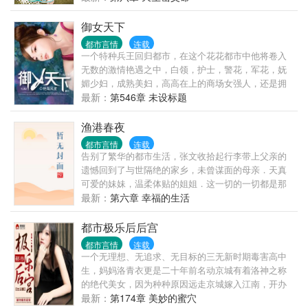
应该会这样祥和、平静的过完这辈子，但现实让他们
走上另一条不同的路……
御女天下
都市言情
连载
一个特种兵王回归都市，在这个花花都市中他将卷入
无数的激情艳遇之中，白领，护士，警花，军花，妩
媚少妇，成熟美妇，高高在上的商场女强人，还是拥
有无数粉丝的女明星！
最新：
第546章 未设标题
渔港春夜
都市言情
连载
告别了繁华的都市生活，张文收拾起行李带上父亲的
遗憾回到了与世隔绝的家乡，未曾谋面的母亲．天真
可爱的妹妹，温柔体贴的姐姐．这一切的一切都是那
么的陌生和熟悉. 但习惯了都市生活的他在这能习惯这
最新：
第六章 幸福的生活
种日出而作，日落而息．听着海潮的寂寞生活吗？当
他发现这里有太多值得去发掘的乐趣时，生活也变得
都市极乐后后宫
精彩起来．寂寞的海潮也变成了激情的春潮． 【故事
都市言情
连载
的发生地是一个无视人伦的小渔村,咳咳】 这里的一切
一个无理想、无追求、无目标的三无新时期毒害高中
都是那么的传
生，妈妈洛青衣更是二十年前名动京城有着洛神之称
的绝代美女，因为种种原因远走京城嫁入江南，开办
女子美颜养生的红颜馆，那是女人的天堂！ 意外开启
最新：
第174章 美妙的蜜穴