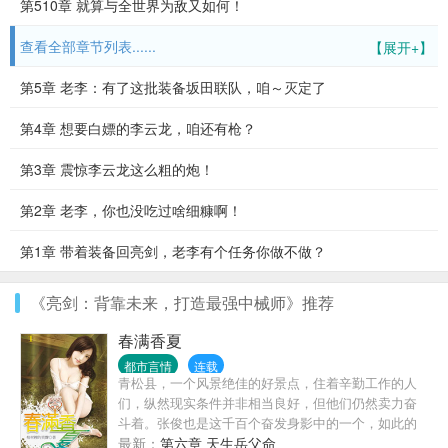
第510章 就算与全世界为敌又如何！
查看全部章节列表......
【展开+】
第5章 老李：有了这批装备坂田联队，咱～灭定了
第4章 想要白嫖的李云龙，咱还有枪？
第3章 震惊李云龙这么粗的炮！
第2章 老李，你也没吃过啥细糠啊！
第1章 带着装备回亮剑，老李有个任务你做不做？
《亮剑：背靠未来，打造最强中械师》推荐
春满香夏
都市言情
连载
青松县，一个风景绝佳的好景点，住着辛勤工作的人
们，纵然现实条件并非相当良好，但他们仍然卖力奋
斗着。张俊也是这千百个奋发身影中的一个，如此的
平凡，如果没有意外的话，张俊、叶子、莲婶一家人
最新：
第六章 天生岳父命