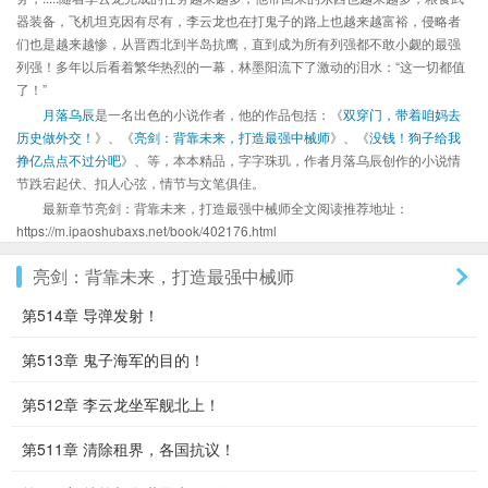
器装备，飞机坦克因有尽有，李云龙也在打鬼子的路上也越来越富裕，侵略者
们也是越来越惨，从晋西北到半岛抗鹰，直到成为所有列强都不敢小觑的最强
列强！多年以后看着繁华热烈的一幕，林墨阳流下了激动的泪水：“这一切都值
了！”
月落乌辰
是一名出色的小说作者，他的作品包括：《
双穿门，带着咱妈去
历史做外交！
》、《
亮剑：背靠未来，打造最强中械师
》、《
没钱！狗子给我
挣亿点点不过分吧
》、等，本本精品，字字珠玑，作者月落乌辰创作的小说情
节跌宕起伏、扣人心弦，情节与文笔俱佳。
最新章节亮剑：背靠未来，打造最强中械师全文阅读推荐地址：
https://m.ipaoshubaxs.net/book/402176.html
亮剑：背靠未来，打造最强中械师
第514章 导弹发射！
第513章 鬼子海军的目的！
第512章 李云龙坐军舰北上！
第511章 清除租界，各国抗议！