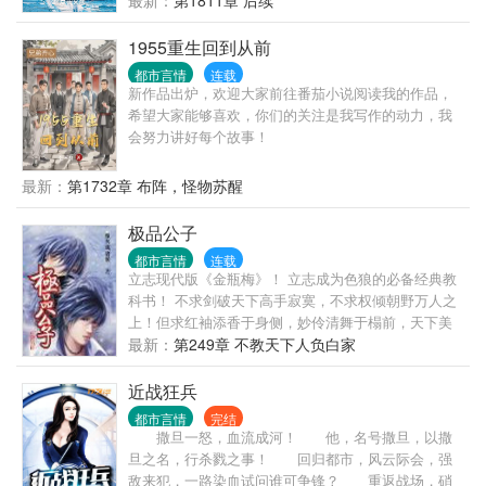
最新：
第1811章 后续
掉海里回到了1982年。 还是那个熟悉的小渔村，只是
他已经不是年轻时候的他了。 混账了半辈子，这回他
1955重生回到从前
想好好来过的，只是怎么一个个都不相信呢…… 上辈
都市言情
连载
子没出息，这辈子他也没什么大理想大志向，只想挽
新作品出炉，欢迎大家前往番茄小说阅读我的作品，
回遗憾，跟老婆好好过日子，一家子平安喜乐就好。
希望大家能够喜欢，你们的关注是我写作的动力，我
【说明一下，改笔名了，原来是叫“一杯冰柠檬水”，现
会努力讲好每个故事！
在改为“米饭的米”】
最新：
第1732章 布阵，怪物苏醒
极品公子
都市言情
连载
立志现代版《金瓶梅》！ 立志成为色狼的必备经典教
科书！ 不求剑破天下高手寂寞，不求权倾朝野万人之
上！但求红袖添香于身侧，妙伶清舞于榻前，天下美
女尽在我手，人生至此，夫复何求？？？ 先下手者妻
最新：
第249章 不教天下人负白家
妾成群，后下手者光棍一个！我的最大乐趣就是让所
有鲜花插在我这朵牛粪上！而且是心甘情愿的插！
近战狂兵
都市言情
完结
撒旦一怒，血流成河！ 他，名号撒旦，以撒
旦之名，行杀戮之事！ 回归都市，风云际会，强
敌来犯，一路染血试问谁可争锋？ 重返战场，硝