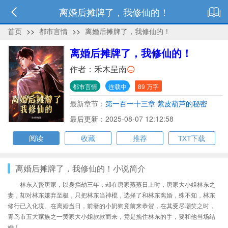
离婚后摊牌了，我修仙的！
首页
>>
都市言情
>>
离婚后摊牌了，我修仙的！
离婚后摊牌了，我修仙的！
作者：
禾木呈南
都市言情
连载中
89 万字
最新章节：
第一百一十三章 紫皮葫芦的秘密
最后更新：2025-08-07 12:12:58
阅读
收藏
推荐
TXT下载
离婚后摊牌了，我修仙的！小说简介
林东入赘唐家，以身挡劫三年，却在唐家蒸蒸日上时，唐家大小姐林东之
妻，却对林东嫌弃至极，只把林东当神棍，选择了和林东离婚，殊不知，林东
修行已入化境。在离婚当日，前妻的小奶狗竟前来恭贺，在其受尽嘲笑之时，
青鸟市五大家族之一黄家大小姐款款而来，竟是挽住林东的手，要和他当场结
婚！