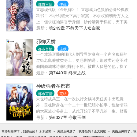
都市言情
连载
立志现代版《金瓶梅》！ 立志成为色狼的必备经典教
科书！ 不求剑破天下高手寂寞，不求权倾朝野万人之
上！但求红袖添香于身侧，妙伶清舞于榻前，天下美
女尽在我手，人生至此，夫复何求？？？ 先下手者妻
最新：
第249章 不教天下人负白家
妾成群，后下手者光棍一个！我的最大乐趣就是让所
有鲜花插在我这朵牛粪上！而且是心甘情愿的插！
邪御天娇
都市言情
连载
一个放浪形骸的现代人到异界附身在一个声名狼藉的
过街老鼠兼败类身上，更悲剧的是，那败类还意图对
倾国倾城林诗馨纪蝶行不轨。被世人厌恶的他，换了
一个灵魂之后又将会如何？再次面对对他厌恶至极的
最新：
第7440章 终末之战
天之骄女林诗馨和纪蝶，华丽的蜕变之后的他又让她
作何感想？ 且看叶楚如何在一条充满荆棘的道路上，
神级强者在都市
踏出一个个惊世骇俗的脚印！搅动风云，邪御天娇！
都市言情
完结
以奇特的手法，打造一个截然不同的玄幻世界，带给
未世特战兵王，在一次执行女娲补天任务中出现意
大家不一样的感受。
外，灵魂附身在一个二十一世纪胆小怕事，性格懦弱
的大家族少爷身上，从此开始了不平凡的一生。财富
手中握，美人怀里揉，敌人脚下踩。
最新：
第6327章 夺取玉剑
-
-
离婚后摊牌了，我修仙的！ 禾木呈南
离婚后摊牌了，我修仙的！全文阅读
离婚后摊牌了，我
-
-