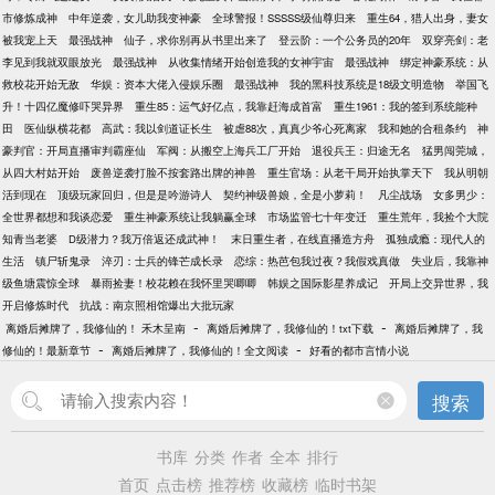
市修炼成神
中年逆袭，女儿助我变神豪
全球警报！SSSSS级仙尊归来
重生64，猎人出身，妻女
被我宠上天
最强战神
仙子，求你别再从书里出来了
登云阶：一个公务员的20年
双穿亮剑：老
李见到我就双眼放光
最强战神
从收集情绪开始创造我的女神宇宙
最强战神
绑定神豪系统：从
救校花开始无敌
华娱：资本大佬入侵娱乐圈
最强战神
我的黑科技系统是18级文明造物
举国飞
升！十四亿魔修吓哭异界
重生85：运气好亿点，我靠赶海成首富
重生1961：我的签到系统能种
田
医仙纵横花都
高武：我以剑道证长生
被虐88次，真真少爷心死离家
我和她的合租条约
神
豪判官：开局直播审判霸座仙
军阀：从搬空上海兵工厂开始
退役兵王：归途无名
猛男闯莞城，
从四大村姑开始
废兽逆袭打脸不按套路出牌的神兽
重生官场：从老干局开始执掌天下
我从明朝
活到现在
顶级玩家回归，但是是吟游诗人
契约神级兽娘，全是小萝莉！
凡尘战场
女多男少：
全世界都想和我谈恋爱
重生神豪系统让我躺赢全球
市场监管七十年变迁
重生荒年，我捡个大院
知青当老婆
D级潜力？我万倍返还成武神！
末日重生者，在线直播造方舟
孤独成瘾：现代人的
生活
镇尸斩鬼录
淬刃：士兵的锋芒成长录
恋综：热芭包我过夜？我假戏真做
失业后，我靠神
级鱼塘震惊全球
暴雨捡妻！校花赖在我怀里哭唧唧
韩娱之国际影星养成记
开局上交异世界，我
开启修炼时代
抗战：南京照相馆爆出大批玩家
-
-
离婚后摊牌了，我修仙的！ 禾木呈南
离婚后摊牌了，我修仙的！txt下载
离婚后摊牌了，我
-
-
修仙的！最新章节
离婚后摊牌了，我修仙的！全文阅读
好看的都市言情小说
搜索
书库
分类
作者
全本
排行
首页
点击榜
推荐榜
收藏榜
临时书架