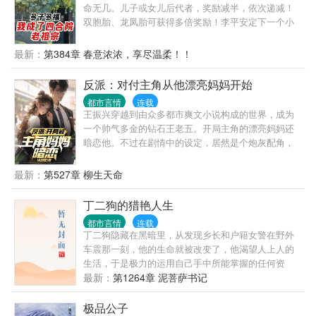
命无几。儿子或女儿后代者，奖励减半，依次递减！
双胞胎、龙凤胎可获得多倍奖励！李平安定下一个小
目标：先活到150岁！
最新：
第384章 春意浓浓，享尽温柔！！
反派：对付主角从他漂亮妈妈开始
都市言情
连载
王振兴穿越到由众多都市爽文小说构成的世界，成为
一个帅气多金的钻石王老五。开局主角的漂亮妈妈还
暗恋他。不过在剧情中的设定，居然是个炮灰配角，
而且还没正常能力！淦啊。好在系统给出了选择。这
还用想吗？肯定是选2啊！
最新：
第527章 柳生天命
丁二狗的猎艳人生
都市言情
连载
丁二狗隐藏在黑暗里，从发现乡长和户籍女警在野外
车震那一刻，他的生命就被改变了，他渴望人上人的
生活，于是极力的运用自己手中所能掌握的任何资
源，拼命的向上爬，这一路上，成了他猎艳的旅
最新：
第1264章 泥菩萨书记
程……
极品公子