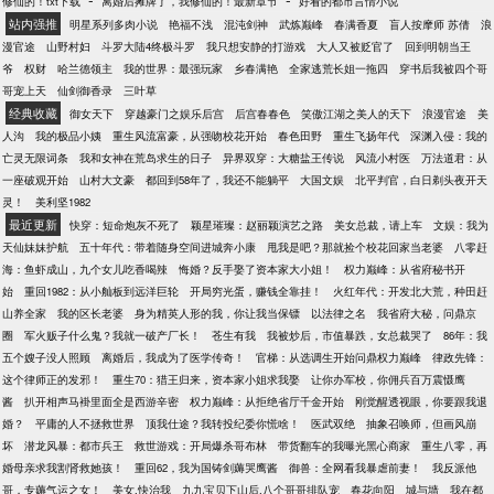
修仙的！txt下载
离婚后摊牌了，我修仙的！最新章节
好看的都市言情小说
站内强推
明星系列多肉小说
艳福不浅
混沌剑神
武炼巅峰
春满香夏
盲人按摩师 苏倩
浪
漫官途
山野村妇
斗罗大陆4终极斗罗
我只想安静的打游戏
大人又被贬官了
回到明朝当王
爷
权财
哈兰德领主
我的世界：最强玩家
乡春满艳
全家逃荒长姐一拖四
穿书后我被四个哥
哥宠上天
仙剑御香录
三叶草
经典收藏
御女天下
穿越豪门之娱乐后宫
后宫春春色
笑傲江湖之美人的天下
浪漫官途
美
人沟
我的极品小姨
重生风流富豪，从强吻校花开始
春色田野
重生飞扬年代
深渊入侵：我的
亡灵无限词条
我和女神在荒岛求生的日子
异界双穿：大糖盐王传说
风流小村医
万法道君：从
一座破观开始
山村大文豪
都回到58年了，我还不能躺平
大国文娱
北平判官，白日剃头夜开天
灵！
美利坚1982
最近更新
快穿：短命炮灰不死了
颖星璀璨：赵丽颖演艺之路
美女总裁，请上车
文娱：我为
天仙妹妹护航
五十年代：带着随身空间进城奔小康
甩我是吧？那就捡个校花回家当老婆
八零赶
海：鱼虾成山，九个女儿吃香喝辣
悔婚？反手娶了资本家大小姐！
权力巅峰：从省府秘书开
始
重回1982：从小舢板到远洋巨轮
开局穷光蛋，赚钱全靠挂！
火红年代：开发北大荒，种田赶
山养全家
我的区长老婆
身为精英人形的我，你让我当保镖
以法律之名
我省府大秘，问鼎京
圈
军火贩子什么鬼？我就一破产厂长！
苍生有我
我被炒后，市值暴跌，女总裁哭了
86年：我
五个嫂子没人照顾
离婚后，我成为了医学传奇！
官梯：从选调生开始问鼎权力巅峰
律政先锋：
这个律师正的发邪！
重生70：猎王归来，资本家小姐求我娶
让你办军校，你佣兵百万震慑鹰
酱
扒开相声马褂里面全是西游辛密
权力巅峰：从拒绝省厅千金开始
刚觉醒透视眼，你要跟我退
婚？
平庸的人不拯救世界
顶我仕途？我转投纪委你慌啥！
医武双绝
抽象召唤师，但画风崩
坏
潜龙风暴：都市兵王
救世游戏：开局爆杀哥布林
带货翻车的我曝光黑心商家
重生八零，再
婚母亲求我割肾救她孩！
重回62，我为国铸剑薅哭鹰酱
御兽：全网看我暴虐前妻！
我反派他
哥，专薅气运之女！
美女,快治我
九九宝贝下山后,八个哥哥排队宠
春花向阳
城与墙
我在都