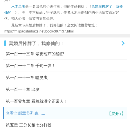
禾木呈南
是一名出色的小说作者，他的作品包括：《
离婚后摊牌了，我修
仙的！
》、等，本本精品，字字珠玑，作者禾木呈南创作的小说情节跌宕起
伏、扣人心弦，情节与文笔俱佳。
最新章节离婚后摊牌了，我修仙的！全文阅读推荐地址：
https://m.ipaoshubaxs.net/book/397137.html
离婚后摊牌了，我修仙的！
第一百一十三章 紫皮葫芦的秘密
第一百一十二章 千钧一发！
第一百一十一章 噬灵虫
第一百一十章 出发
第一百零九章 看着就没个正常人！
查看全部章节列表......
【展开+】
第五章 三分长相七分打扮