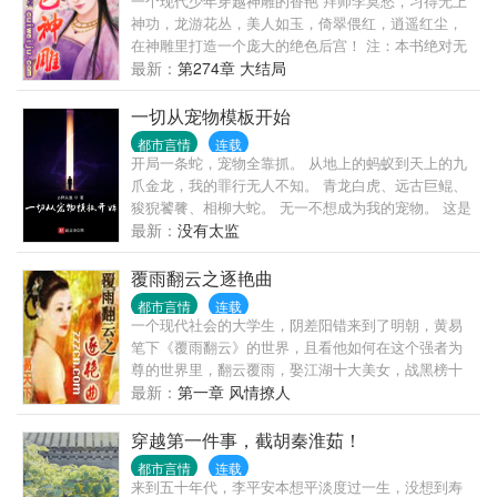
一个现代少年穿越神雕的香艳 拜师李莫愁，习得无上
神功，龙游花丛，美人如玉，倚翠偎红，逍遥红尘，
在神雕里打造一个庞大的绝色后宫！ 注：本书绝对无
雷。防低人士的首选精品。
最新：
第274章 大结局
一切从宠物模板开始
都市言情
连载
开局一条蛇，宠物全靠抓。 从地上的蚂蚁到天上的九
爪金龙，我的罪行无人不知。 青龙白虎、远古巨鲲、
狻猊饕餮、相柳大蛇。 无一不想成为我的宠物。 这是
一个灵气复苏的世界，顾江在不断的捕捉、培养宠物
最新：
没有太监
中逐渐变强。
覆雨翻云之逐艳曲
都市言情
连载
一个现代社会的大学生，阴差阳错来到了明朝，黄易
笔下《覆雨翻云》的世界，且看他如何在这个强者为
尊的世界里，翻云覆雨，娶江湖十大美女，战黑榜十
大高手，淫明皇三宫六院，颠覆东瀛倭国、尝高丽异
最新：
第一章 风情撩人
域风情、下西洋猎艳欧洲美女……
穿越第一件事，截胡秦淮茹！
都市言情
连载
来到五十年代，李平安本想平淡度过一生，没想到寿