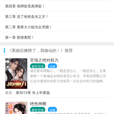
第四章 假绑架变真绑架！
第三章 说了他有血光之灾！
第二章 黄家大小姐当众求婚！
第一章 那便离吧！
《离婚后摊牌了，我修仙的！》推荐
官场之绝对权力
都市言情
连载
做官要有两颗心，一颗是责任心，一颗是良心。且看
秦峰一个最偏远乡镇的基层公务员，带着这两颗心怎
么在尔虞我诈的权力游戏里一步步走向权力的巅峰。
最新：
第3013章 补上年夜饭
绝色神雕
都市言情
连载