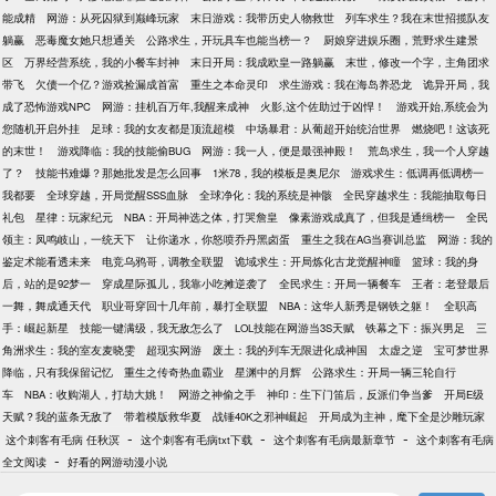
能成精
网游：从死囚狱到巅峰玩家
末日游戏：我带历史人物救世
列车求生？我在末世招揽队友
躺赢
恶毒魔女她只想通关
公路求生，开玩具车也能当榜一？
厨娘穿进娱乐圈，荒野求生建景
区
万界经营系统，我的小餐车封神
末日开局：我成欧皇一路躺赢
末世，修改一个字，主角团求
带飞
欠债一个亿？游戏捡漏成首富
重生之本命灵印
求生游戏：我在海岛养恐龙
诡异开局，我
成了恐怖游戏NPC
网游：挂机百万年,我醒来成神
火影,这个佐助过于凶悍！
游戏开始,系统会为
您随机开启外挂
足球：我的女友都是顶流超模
中场暴君：从葡超开始统治世界
燃烧吧！这该死
的末世！
游戏降临：我的技能偷BUG
网游：我一人，便是最强神殿！
荒岛求生，我一个人穿越
了？
技能书难爆？那她批发是怎么回事
1米78，我的模板是奥尼尔
游戏求生：低调再低调榜一
我都要
全球穿越，开局觉醒SSS血脉
全球净化：我的系统是神骸
全民穿越求生：我能抽取每日
礼包
星律：玩家纪元
NBA：开局神选之体，打哭詹皇
像素游戏成真了，但我是通缉榜一
全民
领主：凤鸣岐山，一统天下
让你递水，你怒喷乔丹黑卤蛋
重生之我在AG当赛训总监
网游：我的
鉴定术能看透未来
电竞乌鸦哥，调教全联盟
诡域求生：开局炼化古龙觉醒神瞳
篮球：我的身
后，站的是92梦一
穿成星际孤儿，我靠小吃摊逆袭了
全民求生：开局一辆餐车
王者：老登最后
一舞，舞成通天代
职业哥穿回十几年前，暴打全联盟
NBA：这华人新秀是钢铁之躯！
全职高
手：崛起新星
技能一键满级，我无敌怎么了
LOL技能在网游当3S天赋
铁幕之下：振兴男足
三
角洲求生：我的室友麦晓雯
超现实网游
废土：我的列车无限进化成神国
太虚之逆
宝可梦世界
降临，只有我保留记忆
重生之传奇热血霸业
星渊中的月辉
公路求生：开局一辆三轮自行
车
NBA：收购湖人，打劫大姚！
网游之神偷之手
神印：生下门笛后，反派们争当爹
开局E级
天赋？我的蓝条无敌了
带着模版救华夏
战锤40K之邪神崛起
开局成为主神，麾下全是沙雕玩家
-
-
-
这个刺客有毛病 任秋溟
这个刺客有毛病txt下载
这个刺客有毛病最新章节
这个刺客有毛病
-
全文阅读
好看的网游动漫小说