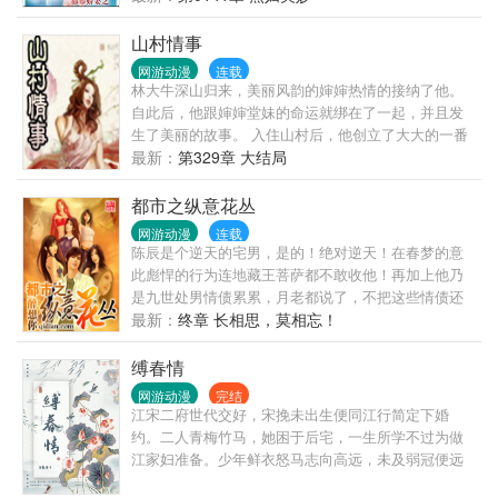
山村情事
网游动漫
连载
林大牛深山归来，美丽风韵的婶婶热情的接纳了他。
自此后，他跟婶婶堂妹的命运就绑在了一起，并且发
生了美丽的故事。 入住山村后，他创立了大大的一番
事业，更因为天赋异禀，惹来了无数女人的青睐……
最新：
第329章 大结局
都市之纵意花丛
网游动漫
连载
陈辰是个逆天的宅男，是的！绝对逆天！在春梦的意
此彪悍的行为连地藏王菩萨都不敢收他！再加上他乃
是九世处男情债累累，月老都说了，不把这些情债还
清，你丫就别想投胎！既然重新来过，达官贵人的女
最新：
终章 长相思，莫相忘！
儿绝对不能放过，超级大财团的贵妇董事长也不能错
过！可是，尼玛为什么连外国公主，国际大明星都会
缚春情
爱上我？简单的说，这是一......
网游动漫
完结
江宋二府世代交好，宋挽未出生便同江行简定下婚
约。二人青梅竹马，她困于后宅，一生所学不过为做
江家妇准备。少年鲜衣怒马志向高远，未及弱冠便远
赴边关建功立业，临行前江行简亲手为她戴上白玉