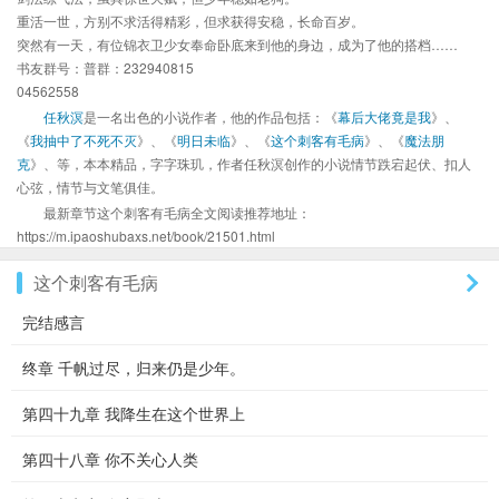
重活一世，方别不求活得精彩，但求获得安稳，长命百岁。
突然有一天，有位锦衣卫少女奉命卧底来到他的身边，成为了他的搭档……
书友群号：普群：232940815
04562558
任秋溟
是一名出色的小说作者，他的作品包括：《
幕后大佬竟是我
》、
《
我抽中了不死不灭
》、《
明日未临
》、《
这个刺客有毛病
》、《
魔法朋
克
》、等，本本精品，字字珠玑，作者任秋溟创作的小说情节跌宕起伏、扣人
心弦，情节与文笔俱佳。
最新章节这个刺客有毛病全文阅读推荐地址：
https://m.ipaoshubaxs.net/book/21501.html
这个刺客有毛病
完结感言
终章 千帆过尽，归来仍是少年。
第四十九章 我降生在这个世界上
第四十八章 你不关心人类