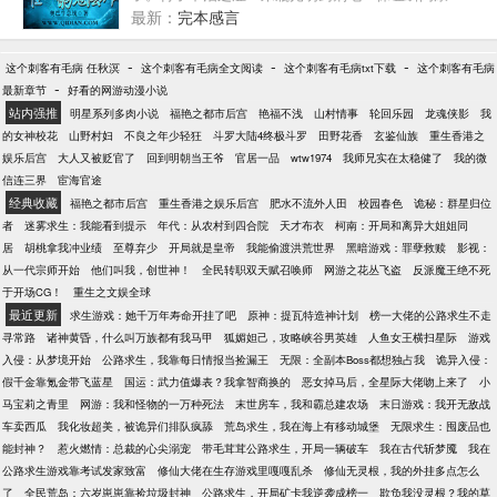
复。为考试成绩而闹心，为升学而烦心？一瓶醒脑剂
最新：
完本感言
解决问题，不满分，全款退货！（注：语文作文成绩
不在三包范围内）豪车、名宅……这些对我来说都不
-
-
-
这个刺客有毛病 任秋溟
这个刺客有毛病全文阅读
这个刺客有毛病txt下载
这个刺客有毛病
成问题。还有那个长腿美眉，这只是一个简单的悬浮
-
最新章节
好看的网游动漫小说
魔法而已，不要眼冒星星用那种崇拜的眼光看着我好
站内强推
明星系列多肉小说
福艳之都市后宫
艳福不浅
山村情事
轮回乐园
龙魂侠影
我
不好？当然，绝对不止这些。每一个魔法师都是博学
的女神校花
山野村妇
不良之年少轻狂
斗罗大陆4终极斗罗
田野花香
玄鉴仙族
重生香港之
的。天文地理，人文社交，美食鉴赏……
娱乐后宫
大人又被贬官了
回到明朝当王爷
官居一品
wtw1974
我师兄实在太稳健了
我的微
信连三界
宦海官途
经典收藏
福艳之都市后宫
重生香港之娱乐后宫
肥水不流外人田
校园春色
诡秘：群星归位
者
迷雾求生：我能看到提示
年代：从农村到四合院
天才布衣
柯南：开局和离异大姐姐同
居
胡桃拿我冲业绩
至尊弃少
开局就是皇帝
我能偷渡洪荒世界
黑暗游戏：罪孽救赎
影视：
从一代宗师开始
他们叫我，创世神！
全民转职双天赋召唤师
网游之花丛飞盗
反派魔王绝不死
于开场CG！
重生之文娱全球
最近更新
求生游戏：她千万年寿命开挂了吧
原神：提瓦特造神计划
榜一大佬的公路求生不走
寻常路
诸神黄昏，什么叫万族都有我马甲
狐媚妲己，攻略峡谷男英雄
人鱼女王横扫星际
游戏
入侵：从梦境开始
公路求生，我靠每日情报当捡漏王
无限：全副本Boss都想独占我
诡异入侵：
假千金靠氪金带飞蓝星
国运：武力值爆表？我拿智商换的
恶女掉马后，全星际大佬吻上来了
小
马宝莉之青里
网游：我和怪物的一万种死法
末世房车，我和霸总建农场
末日游戏：我开无敌战
车卖西瓜
我化妆超美，被诡异们排队疯舔
荒岛求生，我在海上有移动城堡
无限求生：囤废品也
能封神？
惹火燃情：总裁的心尖溺宠
带毛茸茸公路求生，开局一辆破车
我在古代斩梦魇
我在
公路求生游戏靠考试发家致富
修仙大佬在生存游戏里嘎嘎乱杀
修仙无灵根，我的外挂多点怎么
了
全民荒岛：六岁崽崽靠捡垃圾封神
公路求生，开局矿卡我逆袭成榜一
欺负我没灵根？我的草