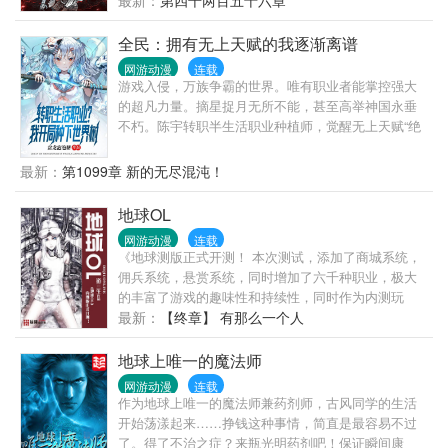
最新：
第四千两百五十六章
系的神话！ 第二武魂：冰蔷薇之剑！攻击力碾压昊天
锤，成就大陆最强器武魂！ 在素云涛震惊的目光下，
全民：拥有无上天赋的我逐渐离谱
许笙无奈的望着自己身上九个猩红的魂环，“那啥，其
网游动漫
连载
实我只是想平平淡淡过一生，不过你瞧我身上这九个
游戏入侵，万族争霸的世界。唯有职业者能掌控强大
红圈圈好看么？”
的超凡力量。摘星捉月无所不能，甚至高举神国永垂
不朽。陈宇转职半生活职业种植师，觉醒无上天赋“绝
对强化”，开局种植世界树，从此颠覆了整个世界对于
种植师的认知。炮灰加工厂？世界树上诞生的原初精
最新：
第1099章 新的无尽混沌！
灵起步便是禁咒级魔法！加强版农民？黄中李和人参
果会让你明白什么叫立地成神！没有攻击技能？一手
地球OL
混沌种青莲就能轻松毁灭一个大世界！直到纪元之
网游动漫
连载
末，神魔之战在陈宇眼中也不过是小孩子的游戏罢
《地球测版正式开测！ 本次测试，添加了商城系统，
了，他只想默默耕耘他可爱的原初精灵们。
佣兵系统，悬赏系统，同时增加了六千种职业，极大
的丰富了游戏的趣味性和持续性，同时作为内测玩
家，大家可以永久获得三折商城购买优惠。 三生的老
最新：
【终章】 有那么一个人
书：末世虫潮，250万字，已经完本！
地球上唯一的魔法师
网游动漫
连载
作为地球上唯一的魔法师兼药剂师，古风同学的生活
开始荡漾起来……挣钱这种事情，简直是最容易不过
了。得了不治之症？来瓶光明药剂吧！保证瞬间康