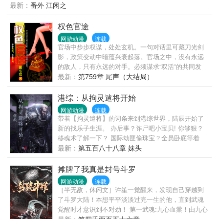
簪。一句等我，宋挽便入了心，哪怕他战死沙场，她
最新：
番外 江闲之
也执意抱着灵位嫁入城阳侯府。她将少年藏在心尖守
寡六年，却等到江行简带着挚爱回京。少年挚爱言行
权色官途
古怪，她夏日制冰，制火器扶持侯府扶摇而上。宋挽
网游动漫
连载
看着他拥人入怀，予那少女万千宠爱。也看着他亲手
官场中步步权谋，处处玄机。一句对话里可藏刀光剑
将掌家之权从她手中夺走，只为博美人一笑。世家从
影，政策变动中暗蕴兴衰起落。官场之中，没有永远
无和离妇，宋挽抛弃所有离开侯府，却被一个离经叛
的敌人，只有永远的对手。必须谋求“双活”的共同发
道横行无忌的男人缠上。谁知江行简又幡然醒悟。江
展，才不至于出现杀敌一千，自伤八百的惨剧。只有
最新：
第759章 尾声（大结局）
行简:宋氏生为我的人，死为我的鬼。沈千聿:你找你的
到迫不得已的时刻，才会去破釜沉舟，谋求一胜！无
死鬼，我要我的阿挽……
名小卒林安然从基层做起，一步步成为封疆大吏，他
港综：从拘灵遣将开始
青云直上的背后隐藏着怎样的故事？是运？是命？还
网游动漫
连载
是谋略？
带着【拘灵遣将】的词条来到港综世界，陆辰开始了
新的找乐子生涯。 办后事？诈尸吧小宝贝! 你够狠？
移魂术了解一下？ 国际劫匪偷珠宝？全员卧底等着
你！ …… 陆辰：乐子人其乐无穷！
最新：
第五百八十八章 妹头
摊牌了我真是封号斗罗
网游动漫
连载
［半无敌，休闲文］许笙一觉醒来，发现自己穿越到
了斗罗大陆！本想平平淡淡过完一生的他，直到武魂
觉醒时才意识到不对劲！ 第一武魂:九心血棠！由九心
海棠变异而成，以血为祭，以魂润棠，彻底打破辅助