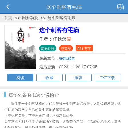
这个刺客有毛病
首页
>>
网游动漫
>>
这个刺客有毛病
这个刺客有毛病
作者：
任秋溟
网游动漫
已完结
381 万字
最新章节：
完结感言
最后更新：2023-11-22 17:07:05
阅读
收藏
推荐
TXT下载
这个刺客有毛病小说简介
重生于一个剑气纵横的古代世界被一个刺客老师收养，方别惊讶发现，这
个世界的武学比自己想象中更加的繁荣昌盛。
上至达官贵族，下至布衣江湖，均有习武傍身。
为了不成为别人信手抓来练功的药渣，方别苦心习武，点穴轻功机关术，掌法
剑法练气法，虽具惊世天赋，但少年稳如老狗。