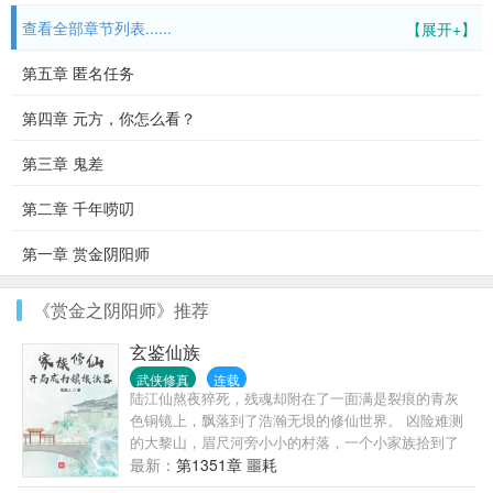
查看全部章节列表......
【展开+】
第五章 匿名任务
第四章 元方，你怎么看？
第三章 鬼差
第二章 千年唠叨
第一章 赏金阴阳师
《赏金之阴阳师》推荐
玄鉴仙族
武侠修真
连载
陆江仙熬夜猝死，残魂却附在了一面满是裂痕的青灰
色铜镜上，飘落到了浩瀚无垠的修仙世界。 凶险难测
的大黎山，眉尺河旁小小的村落，一个小家族拾到了
这枚镜子，于是传仙道授仙法，开启波澜壮阔的新时
最新：
第1351章 噩耗
代。 (家族修仙，不圣母，种田，无系统，群像文)