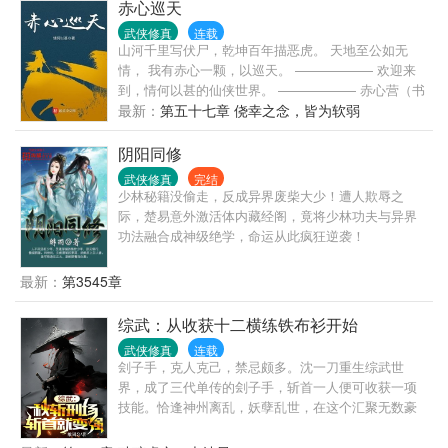
底牌，修遁术，炼丹毒，掌神通，不动稳如老狗，一
赤心巡天
动石破天惊，动后悄声走人。 本来李长寿规划中，自
武侠修真
连载
己会一直躲在山中平安无事的修行成仙，直到有一
山河千里写伏尸，乾坤百年描恶虎。 天地至公如无
年，他的老师父静极思动，又给他……收了个师妹回
情， 我有赤心一颗，以巡天。 —————— 欢迎来
来…… 【通一群（满·474095492），二群
到，情何以甚的仙侠世界。 —————— 赤心营（书
（836797636）双开爆肝，轻松修仙！】
友群）：879927532
最新：
第五十七章 侥幸之念，皆为软弱
阴阳同修
武侠修真
完结
少林秘籍没偷走，反成异界废柴大少！遭人欺辱之
际，楚易意外激活体内藏经阁，竟将少林功夫与异界
功法融合成神级绝学，命运从此疯狂逆袭！
最新：
第3545章
综武：从收获十二横练铁布衫开始
武侠修真
连载
刽子手，克人克己，禁忌颇多。沈一刀重生综武世
界，成了三代单传的刽子手，斩首一人便可收获一项
技能。恰逢神州离乱，妖孽乱世，在这个汇聚无数豪
杰的世界，沈一刀苟在秋斩刑场，斩首修炼。直到这
一日，女真南下，妖仙降世，沈一刀一刀斩出，刀光