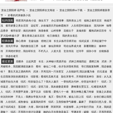
不可忍的是他竟还..
结）
-
-
-
赏金之阴阳师 葫芦包
赏金之阴阳师全文阅读
赏金之阴阳师txt下载
赏金之阴阳师最新章
-
节
好看的武侠修真小说
站内强推
明星系列多肉小说
御女天下
办公室情事：我和美女上司
福艳之都市后宫
艳福不
浅
都市娇妻之美女后宫
远征军，从收编溃兵开始称霸南洋
人生得意时须纵欢
混沌剑神
独尊
品香录
都市欲望：疯狂的缠绵
渔港春夜
山村情事
花都太子
龙魂侠影
魔艳武林后宫传
斗
罗大陆4终极斗罗
重生香港之娱乐后宫
哈兰德领主
我的美女老总
经典收藏
御心香帅
玄鉴仙族
猎艳江湖
长生从炼丹宗师开始
综武反派：开局征服宁中
则
混沌天帝诀
我的微信连三界
仙者
修仙异闻录
苟在仙界成大佬
新覆雨翻云
修神外
传
开局绝对掌控，我自研长生
不朽凡人
人道大圣
玄沧传说
过河卒
须弥小传
全能炼器
士
浪迹在诸天
最近更新
花蝶杀
云起风雷
长生：从神秘小黑鼎开始
武林之烽烟四起
鹿鹤江南
武侠：开
局被暗杀，我觉醒满级龙象功
看剑
修仙二十载，你才告诉我有系统
哥们我能复制啊，我还修炼
啥？
重生天龙之酒肉和尚
武侠：开局见到一只张君宝
人在镇妖司,我以妖魔为食
归元道途
重
生后我靠演技坐拥满堂夫
综影视：看戏吃瓜救天道
胎生宋青书，开局获得龙神功
港综：从九龙
城寨开始当大佬
综武：吃软饭怎么了？我夫人邀月
一掌拍死次代种，你管这叫衰仔？
综武：万
倍返还，我打造最强宗门
综武：逆世刀皇，我未婚妻是黄蓉
萧峰重生贾宝玉，红楼迎来真男
人
综武：开局墨甲龙骑，荡平北凉
综影视：爱情八十一难
重生神雕之魔刀奇缘
笑傲之从基础
剑法到剑神
不良人：我携女帝复兴大唐
鬼灭：雪柱开局，被迫入职上弦
综武：女侠们都让我照
顾
人在综武，咸鱼修仙
盗墓我的四爷
综武：玉燕惊鲵孕气爆棚，赢麻了
穿越后幻想入侵，我
成了综武域主
莲花楼：大佬，我叫笛非樱
阿呆阿呆
剑道独尊，从少年歌行开始
天龙，我妈是
康敏？
综武：开局和大侠讨论酒量
她的白月光替身是蛊王
穹渊末世：破晓
综武：开局拜师风