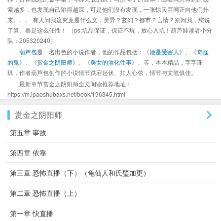
索越多，也发现自己陷得越深，可是他们没有发现，一张惊天巨网正向他们扑
来。。。 有人问我这究竟是什么文，灵异？玄幻？都市？言情？别问我，您说
了算。奏是这么任性！ （ps:坑品保证，保证不坑，放心入坑！葫芦娃读者小分
队：205320240）
葫芦包
是一名出色的小说作者，他的作品包括：《
她是受害人
》、《
奇怪
的鬼
》、《
赏金之阴阳师
》、《
美女的煞化往事
》、等，本本精品，字字珠
玑，作者葫芦包创作的小说情节跌宕起伏、扣人心弦，情节与文笔俱佳。
最新章节赏金之阴阳师全文阅读推荐地址：
https://m.ipaoshubaxs.net/book/196345.html
赏金之阴阳师
第五章 事故
第四章 依靠
第三章 恐怖直播（下）（龟仙人和氏璧加更）
第二章 恐怖直播（上）
第一章 快直播