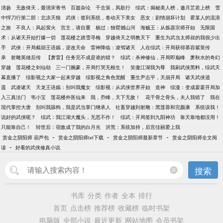
清扬
无敌倚天，最强宋青书
百篇杂论
千念策，凤歌行
综武：揭秘美人榜，邀月芷若上榜
雪
中悍刀行第二部：北凉天狼
武侠：签到系统，卷动天下美女
恶女：剧情崩坏计划
霍某人的流浪
之旅
不良人：风起萤火
宫主，请自重
杨过：独臂撼山河
海贼王：从炼器宗师开始
无限国
术：从诸天开始打爆一切
莲花楼之踏雪寻梅
穿越倚天之明教天下
重生为武当太师叔的我很少出
手
武侠：开局截胡王语嫣，逆改天命
雷神降临：凌驾诸天
人在综武：开局获得慕容紫英传
承
射雕英雄后传
【萧雷】任务完不成是谁的错？
综武：杀神修仙，开局即巅峰
萧秋水的奇幻
穿越
莲花楼之剑仙劫
三一门腕豪，开局打哭无根生！
笑傲江湖我为尊
我刷武侠黑料，综武天
幕直播了
综影视之大家一起来穿越
综影视之角色觉醒
重生尹志平，天崩开局
诸天武侠逍
遥
武凌诸天
天龙王语嫣：别叫我魔女
综影视：从武侠世界开始
造神
综漫：变成藿藿开局加
入三真法门
韦小宝
莲花楼外医仙来
我，乔峰，天下无敌！
花千骨之骨头，夫人我错了
我在
现代掌控大唐
别叫我舔狗，我是武当掌门继承人
社畜穿越到射雕：黑莲蓉和完颜康
系统误我！
说好的武侠呢？
综武：我江湖大魔头，无恶不作！
综武：开局签到九阳神功
靠天靠地都没用！
只能靠自己！
转世后：宿敌成了我的白月光
洪荒：系统加持，后宫佳丽爱上我
-
-
-
赏金之阴阳师 葫芦包
赏金之阴阳师txt下载
赏金之阴阳师最新章节
赏金之阴阳师全文阅
-
读
好看的武侠修真小说
搜索
书库
分类
作者
全本
排行
首页
点击榜
推荐榜
收藏榜
临时书架
电脑版
全部小说
最近更新
网站地图
会员书架