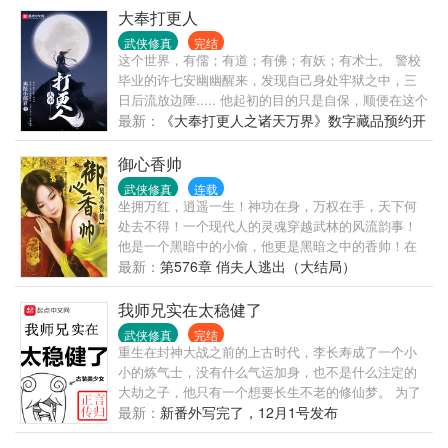
大奉打更人
武侠修真
完结
这个世界，有儒；有道；有佛；有妖；有术士。 警校
毕业的许七安幽幽醒来，发现自己身处牢狱之中，三
日后流放边陲..... 他起初的目的只是自保，顺便在这个
没有人权的社会里当个富家翁悠闲度日。 ...... 多年
最新：
《大奉打更人之诸天万界》数字藏品预约开
后，许七安回首前尘，身后是早已逝去的敌人，以及
始啦！
累累白骨。 滚滚长江东逝水，浪花淘尽英雄，是非成
御心香帅
败转头空。 青山依旧在，几度夕阳红。 书不悲剧！
武侠修真
连载
坐拥万红，逍遥一生！神功在身，万权在手，天下何
处去不得！一个现代人的灵魂穿越武林的风流韵事！
他是一个黑暗中的小偷，他更是黑暗之中的香帅！在
前后两代武林十花，几位师娘以及众多的美人美妇的
最新：
第576章 俏夫人逃出（大结局）
帮助之下，他成为了这一个大陆最顶端的存在！整一
个大陆几乎所有的美人都被他收入后宫之中！而故事
我师兄实在太稳健了
的开端，是从他将上一代武林十花的花魁沈雪柔给采
武侠修真
完结
了开始……
重生在封神大战之前的上古时代，李长寿成了一个小
小的炼气士，没有什么气运加身，也不是什么注定的
大劫之子，他只有一个想要长生不老的修仙梦。 为了
能在残酷的洪荒安身立命，他努力不沾因果，杀人必
最新：
新番外写完了，12月1号发布
扬其灰，凡事谋而后动，从不轻易步入危险之中。 藏