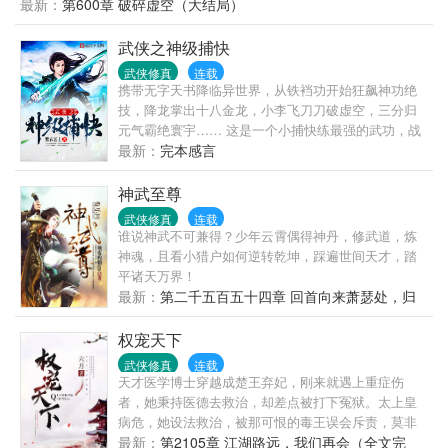
最新：
第600章 破碎虚空（大结局）
闪耀三万里，妖也好，人也罢，一刀之下，灰飞烟
灭！
武侠之神级捕快
武侠修真
连载
携带无字天书降临异世界，从铁裆功开始狂飙神功绝
技，降龙掌出十八金龙，小李飞刀刀破虚空，三分归
元气霸绝寰宇…… 这是一个小捕快练最强的武功，战
最强的敌人，饮最美的美酒，一路高歌猛进，成长为
最新：
完本感言
盖世无敌强者的故事 着有百万字小说，请放心收藏
神武至尊
武侠修真
连载
谁说神武不可兼得？少年云霄偶得神丹，修武道，炼
神魂，且看小猎户如何逆转乾坤，踩遍世间天才，踏
平诸天万界！
最新：
第二千五百五十四章 回首向来萧瑟处，归
去…...
权宠天下
武侠修真
连载
天才医学博士穿越成楚王弃妃，刚来就遇上重症伤
者，她秉持医德去救治，却差点被打下冤狱。太上皇
病危，她设法救治，被那可恨的毒王误会斥责，莫非
真的是好人难做？这男人整日给她使绊子就算了，最
最新：
第2105章 江湖路远，我们再会（全文完