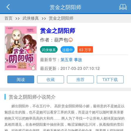
赏金之阴阳师
首页
>>
武侠修真
>>
赏金之阴阳师
赏金之阴阳师
作者：
葫芦包
武侠修真
连载中
63 万字
最新章节：
第五章 事故
最后更新：2017-03-23 07:10:12
阅读
收藏
推荐
TXT下载
赏金之阴阳师小说简介
媚出阴阳外，不在五行中。 高阶赏金阴阳师陆小媚，最得意的不是她足以
魅惑众生的脸，也不是她可以看穿三界的天眼，而是这个她可以随时要亲亲要
抱抱又可以把她举高高的大和尚…… 两人为了寻找一个让所有人都讳莫如深的
真相而遇见，在各种阴阳案中抽丝剥茧，晦涩深幽的忘川河，执着痴情的雪归
神，奸诈残忍的金华猫，号称无敌的贞子与伽椰子的合体，随着两人得到的线