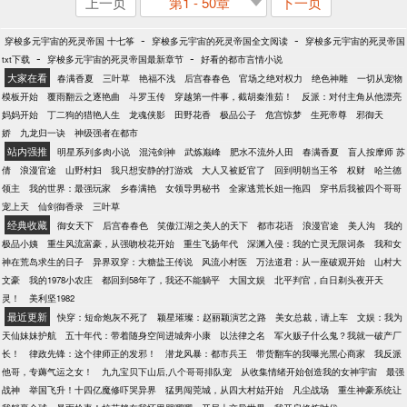
上一页
第1 - 50章
下一页
-
-
穿梭多元宇宙的死灵帝国 十七筝
穿梭多元宇宙的死灵帝国全文阅读
穿梭多元宇宙的死灵帝国
-
-
txt下载
穿梭多元宇宙的死灵帝国最新章节
好看的都市言情小说
大家在看
春满香夏
三叶草
艳福不浅
后宫春春色
官场之绝对权力
绝色神雕
一切从宠物
模板开始
覆雨翻云之逐艳曲
斗罗玉传
穿越第一件事，截胡秦淮茹！
反派：对付主角从他漂亮
妈妈开始
丁二狗的猎艳人生
龙魂侠影
田野花香
极品公子
危宫惊梦
生死帝尊
邪御天
娇
九龙归一诀
神级强者在都市
站内强推
明星系列多肉小说
混沌剑神
武炼巅峰
肥水不流外人田
春满香夏
盲人按摩师 苏
倩
浪漫官途
山野村妇
我只想安静的打游戏
大人又被贬官了
回到明朝当王爷
权财
哈兰德
领主
我的世界：最强玩家
乡春满艳
女领导男秘书
全家逃荒长姐一拖四
穿书后我被四个哥哥
宠上天
仙剑御香录
三叶草
经典收藏
御女天下
后宫春春色
笑傲江湖之美人的天下
都市花语
浪漫官途
美人沟
我的
极品小姨
重生风流富豪，从强吻校花开始
重生飞扬年代
深渊入侵：我的亡灵无限词条
我和女
神在荒岛求生的日子
异界双穿：大糖盐王传说
风流小村医
万法道君：从一座破观开始
山村大
文豪
我的1978小农庄
都回到58年了，我还不能躺平
大国文娱
北平判官，白日剃头夜开天
灵！
美利坚1982
最近更新
快穿：短命炮灰不死了
颖星璀璨：赵丽颖演艺之路
美女总裁，请上车
文娱：我为
天仙妹妹护航
五十年代：带着随身空间进城奔小康
以法律之名
军火贩子什么鬼？我就一破产厂
长！
律政先锋：这个律师正的发邪！
潜龙风暴：都市兵王
带货翻车的我曝光黑心商家
我反派
他哥，专薅气运之女！
九九宝贝下山后,八个哥哥排队宠
从收集情绪开始创造我的女神宇宙
最强
战神
举国飞升！十四亿魔修吓哭异界
猛男闯莞城，从四大村姑开始
凡尘战场
重生神豪系统让