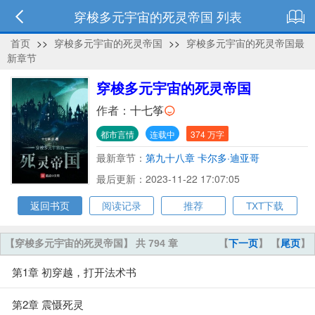
穿梭多元宇宙的死灵帝国 列表
首页
>>
穿梭多元宇宙的死灵帝国
>>
穿梭多元宇宙的死灵帝国最
新章节
穿梭多元宇宙的死灵帝国
作者：
十七筝
都市言情
连载中
374 万字
最新章节：
第九十八章 卡尔多·迪亚哥
最后更新：2023-11-22 17:07:05
返回书页
阅读记录
推荐
TXT下载
【穿梭多元宇宙的死灵帝国】 共 794 章
【
下一页
】 【
尾页
】
第1章 初穿越，打开法术书
第2章 震慑死灵