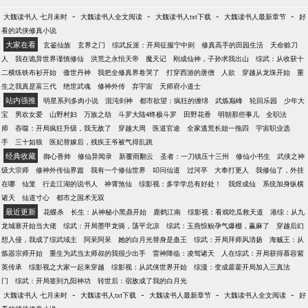
-
-
-
-
大魏读书人 七月未时
大魏读书人全文阅读
大魏读书人txt下载
大魏读书人最新章节
好
看的武侠修真小说
大家在看
玄鉴仙族
玄界之门
综武反派：开局征服宁中则
修真高手的田园生活
天命赊刀
人
我在诡异世界谨慎修仙
洪荒之永恒天帝
魔天记
刚成仙神，子孙求我出山
综武：从收获十
二横练铁布衫开始
傲世丹神
我把全修真界卷哭了
打穿西游的唐僧
人欲
穿越从龙珠开始
重
生之我真是富三代
绝世武魂
修神外传
弃宇宙
天师府小道士
站内强推
明星系列多肉小说
混沌剑神
都市欲望：疯狂的缠绵
武炼巅峰
轮回乐园
少年大
宝
男欢女爱
山野村妇
万族之劫
斗罗大陆4终极斗罗
田野花香
明朝那些事儿
全职法
师
吞噬：开局疯狂升级，我无敌了
穿越大周
医道官途
全家逃荒长姐一拖四
宇宙职业选
手
三十如狼
医妃替嫁后，残疾王爷被气得乱跳
经典收藏
御心香帅
修仙异闻录
新覆雨翻云
圣者：一刀镇压十三州
修仙小书生
武侠之神
级大宗师
修神外传仙界篇
我有一个修仙世界
叩问仙道
过河卒
大奉打更人
我修仙了，外挂
在哪
仙笼
行走江湖的说书人
神霄煞仙
综影视：多学学总有好处！
我煜成仙
系统加身纵横
诸天
仙道寸心
都市之国术无双
最近更新
花蝶杀
长生：从神秘小黑鼎开始
鹿鹤江南
综影视：看戏吃瓜救天道
港综：从九
龙城寨开始当大佬
综武：开局墨甲龙骑，荡平北凉
综武：玉燕惊鲵孕气爆棚，赢麻了
穿越后幻
想入侵，我成了综武域主
阿呆阿呆
她的白月光替身是蛊王
综武：开局拜师风清扬
海贼王：从
炼器宗师开始
重生为武当太师叔的我很少出手
雷神降临：凌驾诸天
人在综武：开局获得慕容紫
英传承
综影视之大家一起来穿越
综影视：从武侠世界开始
综漫：变成藿藿开局加入三真法
门
综武：开局签到九阳神功
转世后：宿敌成了我的白月光
-
-
-
-
大魏读书人 七月未时
大魏读书人txt下载
大魏读书人最新章节
大魏读书人全文阅读
好