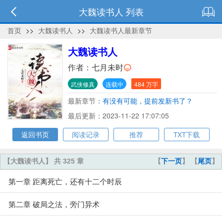
大魏读书人 列表
首页
>>
大魏读书人
>>
大魏读书人最新章节
大魏读书人
作者：
七月未时
武侠修真
连载中
484 万字
最新章节：
有没有可能，提前发新书了？
最后更新：2023-11-22 17:07:05
返回书页
阅读记录
推荐
TXT下载
【大魏读书人】 共 325 章
【
下一页
】 【
尾页
】
第一章 距离死亡，还有十二个时辰
第二章 破局之法，旁门异术