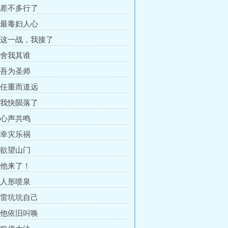
章 差不多行了
章 最毒妇人心
章 这一战，我接了
章 舍我其谁
章 吾为圣师
章 任重而道远
章 我快陨落了
章 心声共鸣
章 幸灾乐祸
章 欲望山门
章 他来了！
章 人形喷泉
章 雷坑坑自己
章 他依旧叫唤