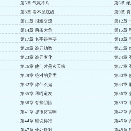
第5章 气氛不对
第6章 
第8章 看不见底线
第9章 
第11章 很难交流
第12章
第14章 两条大鱼
第15章
第17章 名字很重要
第18章
第20章 诡异劫数
第21章
第23章 诡异变化
第24章
第26章 他们才是玄天宗
第27章
第29章 绝对的异类
第30章
第32章 你什么鬼
第33章
第35章 呵呵道友
第36章
第38章 有些阴险
第39章
第41章 那很厉害啊
第42章
第44章 谁说得准
第45章
第47章 处处针对
第48章