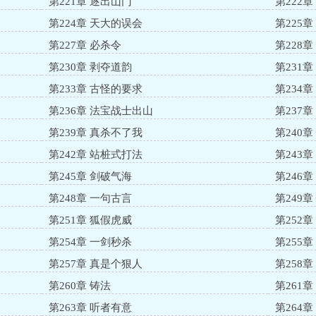
第221章 逐出山门
第222
第224章 天大的误会
第225
第227章 必杀令
第228
第230章 剥夺道韵
第231
第233章 古怪的要求
第234
第236章 法宝战士出山
第237
第239章 真杀不了我
第240
第242章 站桩式打法
第243
第245章 剑破气海
第246
第248章 一句古言
第249
第251章 狐假虎威
第252
第254章 一剑秒杀
第255
第257章 真是个狠人
第258
第260章 铸法
第261
第263章 听者有意
第264章