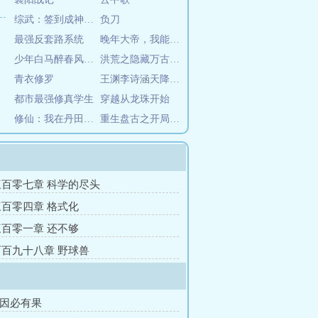
综武：签到成神，我被李寒衣尾随
负刀
最强反套路系统
晚年大帝，我能进入洪荒世界
少年白马醉春风，侠士无双行
洪荒之隐藏万古的我被曝光了
青衣修罗
王渊李诗涵天降王侯最新章节在线阅读
都市最强修真学生
穿越从龙珠开始
修仙：我在丹田种棵树
重生盘古之开局灭杀诸系统
百零七章 科学的尽头
百零四章 格式化
百零一章 还不够
百九十八章 野球兽
有因必有果