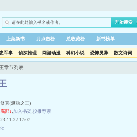
上架新书
月点击榜
总收藏榜
新书榜单
史军事
侦探推理
网游动漫
科幻小说
恐怖灵异
散文诗词
之王章节列表
王
罪
修真(渡劫之王)
底部↓
,
加入书架
,
投推荐票
11-22 17:07
记