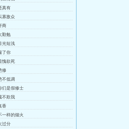
 还真有
 以寡敌众
奸商
 太勤勉
 目光短浅
 服了你
 羞愧欲死
绝修
 绝不低调
 你们是假修士
 诚不欺我
真香
 不一样的烟火
 太过分