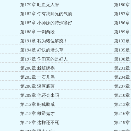
第179章 吐血无人管
第180
第182章 你有我师兄的气质
第183
第185章 小师妹的特殊癖好
第186
第188章 一剑两段
第189
第191章 我为诸位解惑！
第192
第194章 好快的墙头草
第195
第197章 你们真的是好人
第198
第200章 栽赃嫁祸
第201
第203章 一石几鸟
第204
第206章 深厚底蕴
第207
第209章 他还会来吗
第210
第212章 呐喊助威
第213
第215章 雄辩鬼才
第216
第218章 这样还不死
第219