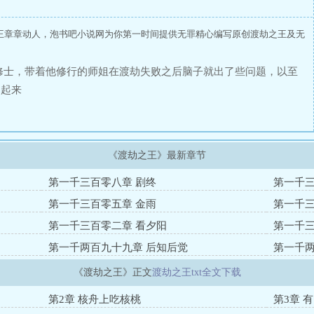
王章章动人，泡书吧小说网为你第一时间提供无罪精心编写原创渡劫之王及无
修士，带着他修行的师姐在渡劫失败之后脑子就出了些问题，以至
常起来
《渡劫之王》最新章节
第一千三百零八章 剧终
第一千三
第一千三百零五章 金雨
第一千三
第一千三百零二章 看夕阳
第一千三
第一千两百九十九章 后知后觉
第一千两
《渡劫之王》正文
渡劫之王txt全文下载
第2章 核舟上吃核桃
第3章 