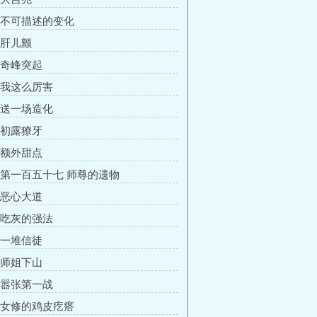
章 不可描述的变化
 肝儿颤
章 奇峰突起
章 我这么厉害
章 送一场造化
章 初露獠牙
章 额外甜点
章 第一百五十七 师尊的遗物
章 恶心大道
章 吃灰的强法
章 一堆信徒
章 师姐下山
章 嚣张第一战
章 女修的鸡皮疙瘩