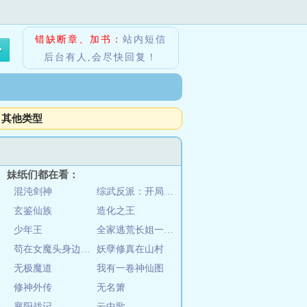
错缺断章、加书：
站内短信
后台有人,会尽快回复！
其他类型
妹纸们都在看：
混沌剑神
综武反派：开局征服宁中则
玄鉴仙族
造化之王
少年王
全家逃荒长姐一拖四
苟在女魔头身边偷偷修炼
妖孽修真在山村
无极魔道
我有一卷神仙图
修神外传
无名箫
襄阳战记
云中歌