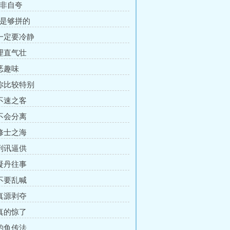
绝非自夸
真是够拼的
 一定要冷静
 理直气壮
 恶趣味
 你比较特别
 不速之客
 不会分离
 修士之海
 刑讯逼供
 凝丹往事
 不要乱喊
 真源剥夺
 真的惊了
 钓鱼传法