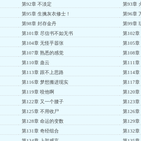
第92章 不淡定
第93章
第95章 生擒灰衣修士！
第96章
第98章 封存金丹
第99章
第101章 尽信书不如无书
第102
第104章 无怪乎嚣张
第105章
第107章 熟悉的感觉
第108
第110章 蛊云
第111
第113章 跟不上思路
第114
第116章 梦想搬进现实
第117
第119章 咬他啊
第120章
第122章 又一个腰子
第123
第125章 不用收尸
第126
第128章 命运的变数
第129
第131章 奇经组合
第132章
第134章 上架感言
第135章