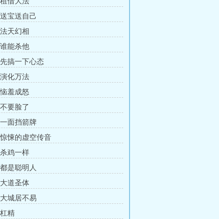
章 租借大法
章 送宝送自己
章 法天幻相
章 谁能杀他
章 先搞一下心态
章 演化万法
章 恼羞成怒
章 不要脸了
章 一面挡箭牌
章 惊悚的虚空传音
章 杀鸡一样
章 都是聪明人
章 大道圣体
章 大城居不易
 杠精