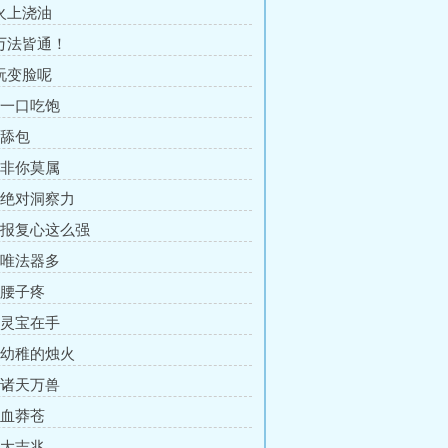
 火上浇油
 万法皆通！
 玩变脸呢
章 一口吃饱
 舔包
章 非你莫属
章 绝对洞察力
章 报复心这么强
章 唯法器多
 腰子疼
章 灵宝在手
章 幼稚的烛火
章 诸天万兽
 血莽苍
 大吉兆