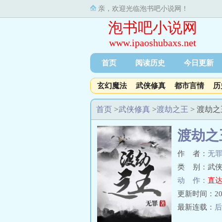
亲，欢迎光临泡书吧小说网！
泡书吧小说网
www.ipaoshubaxs.net
首页
阅读历史
今日更新
玄幻魔法
武侠修真
都市言情
历
首页
>
武侠修真
>
渡劫之王
> 渡劫
渡劫之
作 者：
无
类 别：武侠
动 作：
直达
更新时间：2023-
最新连载：
后