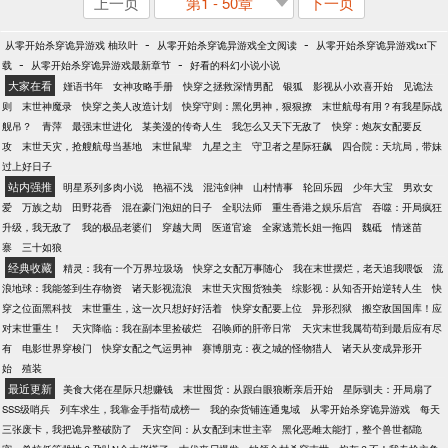
上一页
第1 - 50章
下一页
-
-
从零开始杀穿诡异游戏 柚玖叶
从零开始杀穿诡异游戏全文阅读
从零开始杀穿诡异游戏txt下
-
-
载
从零开始杀穿诡异游戏最新章节
好看的科幻小说小说
大家在看
嫤语书年
女神攻略手册
快穿之拯救深情男配
银狐
影视从小欢喜开始
见诡法
则
末世神魔录
快穿之美人改造计划
快穿守则：黑化男神，狠狠撩
末世航母有用？有我星际战
舰吊？
青萍
最强末世进化
某美漫的传奇人生
我怎么又天下无敌了
快穿：炮灰女配要反
攻
末世天灾，抢艘航母当基地
末世鼠辈
九星之主
守卫者之星际狂飙
四合院：天坑局，带妹
过上好日子
站内强推
明星系列多肉小说
艳福不浅
混沌剑神
山村情事
轮回乐园
少年大宝
男欢女
爱
万族之劫
田野花香
混在豪门泡妞的日子
全职法师
重生香港之娱乐后宫
吞噬：开局疯狂
升级，我无敌了
我的极品老婆们
穿越大周
医道官途
全家逃荒长姐一拖四
魏砥
情迷苗
寨
三十如狼
经典收藏
精灵：我有一个万界垃圾场
快穿之女配万事随心
我在末世摆烂，老天追我喂饭
流
浪地球：我能签到生存物资
诸天影视流浪
末世天灾囤货独美
综影视：从知否开始逆转人生
快
穿之位面黑科技
末世重生，这一次只想好好活着
快穿女配要上位
异形烈狱
搬空敌国国库！应
对末世重生！
天灾降临：我在副本里捡破烂
召唤师的肝帝日常
天灾末世我属苟苟到最后应有尽
有
电影世界穿梭门
快穿女配之气运男神
赛博朋克：夜之城的怪物猎人
诸天从变成异形开
始
殖装
最近更新
美食大佬在星际只想赚钱
末世囤货：从跟白眼狼断亲后开始
星际驯夫：开局扇了
SSS级哨兵
列车求生，我靠金手指苟成榜一
我的杂货铺连通鬼域
从零开始杀穿诡异游戏
每天
三张废卡，我把诡异整破防了
天灾空间：从女配到末世主宰
黑化恶雌太能打，整个兽世都跪