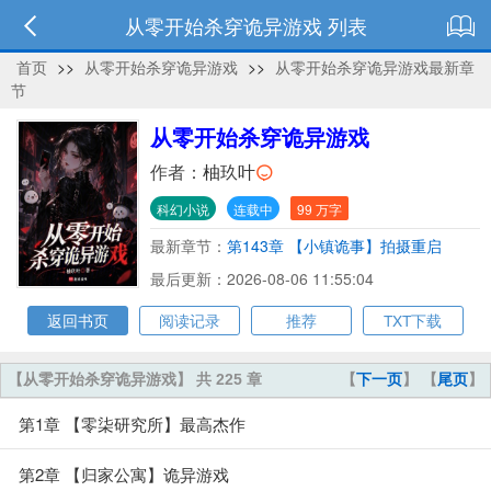
从零开始杀穿诡异游戏 列表
首页
>>
从零开始杀穿诡异游戏
>>
从零开始杀穿诡异游戏最新章
节
从零开始杀穿诡异游戏
作者：
柚玖叶
科幻小说
连载中
99 万字
最新章节：
第143章 【小镇诡事】拍摄重启
最后更新：2026-08-06 11:55:04
返回书页
阅读记录
推荐
TXT下载
【从零开始杀穿诡异游戏】 共 225 章
【
下一页
】 【
尾页
】
第1章 【零柒研究所】最高杰作
第2章 【归家公寓】诡异游戏