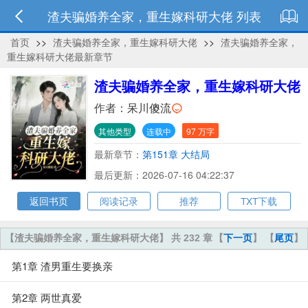
渣夫骗婚养全家，重生嫁科研大佬 列表
首页
>>
渣夫骗婚养全家，重生嫁科研大佬
>>
渣夫骗婚养全家，
重生嫁科研大佬最新章节
渣夫骗婚养全家，重生嫁科研大佬
作者：
呆川傻流
其他类型
连载中
97 万字
最新章节：
第151章 大结局
最后更新：2026-07-16 04:22:37
返回书页
阅读记录
推荐
TXT下载
【渣夫骗婚养全家，重生嫁科研大佬】 共 232 章
【
下一页
】 【
尾页
】
第1章 渣男重生要换亲
第2章 两世真爱