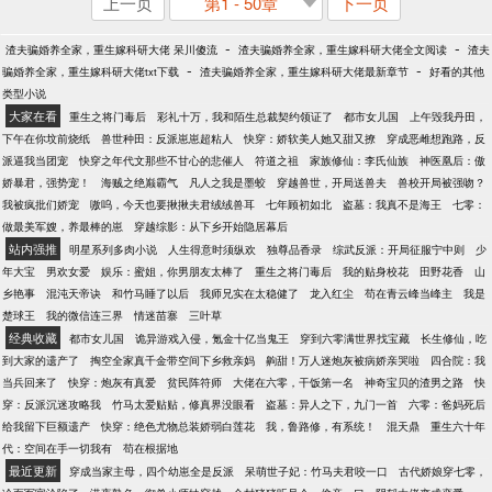
上一页
第1 - 50章
下一页
-
-
渣夫骗婚养全家，重生嫁科研大佬 呆川傻流
渣夫骗婚养全家，重生嫁科研大佬全文阅读
渣夫
-
-
骗婚养全家，重生嫁科研大佬txt下载
渣夫骗婚养全家，重生嫁科研大佬最新章节
好看的其他
类型小说
大家在看
重生之将门毒后
彩礼十万，我和陌生总裁契约领证了
都市女儿国
上午毁我丹田，
下午在你坟前烧纸
兽世种田：反派崽崽超粘人
快穿：娇软美人她又甜又撩
穿成恶雌想跑路，反
派逼我当团宠
快穿之年代文那些不甘心的悲催人
符道之祖
家族修仙：李氏仙族
神医凰后：傲
娇暴君，强势宠！
海贼之绝巅霸气
凡人之我是墨蛟
穿越兽世，开局送兽夫
兽校开局被强吻？
我被疯批们娇宠
嗷呜，今天也要揪揪夫君绒绒兽耳
七年顾初如北
盗墓：我真不是海王
七零：
做最美军嫂，养最棒的崽
穿越综影：从下乡开始隐居幕后
站内强推
明星系列多肉小说
人生得意时须纵欢
独尊品香录
综武反派：开局征服宁中则
少
年大宝
男欢女爱
娱乐：蜜姐，你男朋友太棒了
重生之将门毒后
我的贴身校花
田野花香
山
乡艳事
混沌天帝诀
和竹马睡了以后
我师兄实在太稳健了
龙入红尘
苟在青云峰当峰主
我是
楚球王
我的微信连三界
情迷苗寨
三叶草
经典收藏
都市女儿国
诡异游戏入侵，氪金十亿当鬼王
穿到六零满世界找宝藏
长生修仙，吃
到大家的遗产了
掏空全家真千金带空间下乡救亲妈
齁甜！万人迷炮灰被病娇亲哭啦
四合院：我
当兵回来了
快穿：炮灰有真爱
贫民阵符师
大佬在六零，干饭第一名
神奇宝贝的渣男之路
快
穿：反派沉迷攻略我
竹马太爱贴贴，修真界没眼看
盗墓：异人之下，九门一首
六零：爸妈死后
给我留下巨额遗产
快穿：绝色尤物总装娇弱白莲花
我，鲁路修，有系统！
混天鼎
重生六十年
代：空间在手一切我有
苟在根据地
最近更新
穿成当家主母，四个幼崽全是反派
呆萌世子妃：竹马夫君咬一口
古代娇娘穿七零，