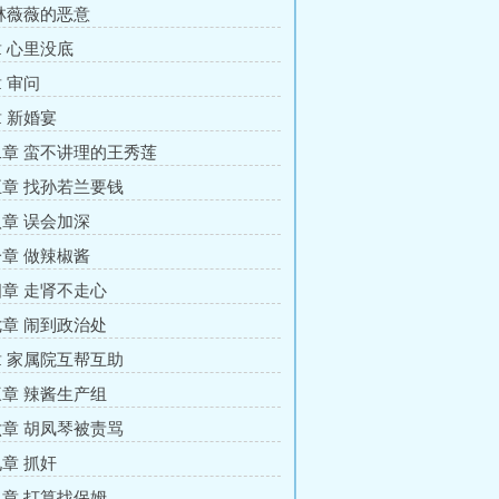
林薇薇的恶意
 心里没底
 审问
 新婚宴
章 蛮不讲理的王秀莲
章 找孙若兰要钱
章 误会加深
章 做辣椒酱
章 走肾不走心
章 闹到政治处
 家属院互帮互助
章 辣酱生产组
章 胡凤琴被责骂
章 抓奸
章 打算找保姆