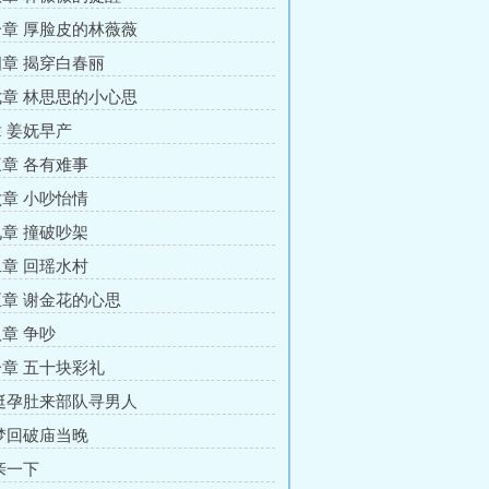
章 厚脸皮的林薇薇
章 揭穿白春丽
章 林思思的小心思
 姜妩早产
章 各有难事
章 小吵怡情
章 撞破吵架
章 回瑶水村
章 谢金花的心思
章 争吵
章 五十块彩礼
挺孕肚来部队寻男人
梦回破庙当晚
亲一下