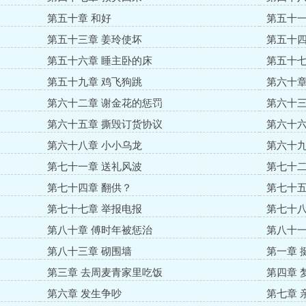
第五十章 和好
第五十一
第五十三章 姜玲使坏
第五十四
第五十六章 睡主卧的床
第五十七
第五十九章 鸡飞狗跳
第六十章
第六十二章 谢金花的惩罚
第六十三
第六十五章 撕毁订货协议
第六十六
第六十八章 小小乌龙
第六十九
第七十一章 送礼风波
第七十二
第七十四章 翻供？
第七十五
第七十七章 举报电报
第七十八
第八十章 傅时年被惩治
第八十一
第八十三章 砌围墙
第一章 
第三章 去周麦青家里吃饭
第四章 
第六章 发生争吵
第七章 