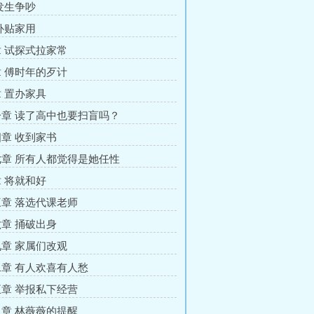
发生争吵
补贴家用
 试探式拉家常
 傅时年的歹计
 置办家具
章 读了高中也要扫盲吗？
章 收到家书
章 所有人都觉得是她任性
 将就和好
章 落选代课老师
章 捅破出身
章 家属们改观
章 有人欢喜有人愁
章 举报私下经营
章 林薇薇的提醒