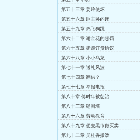
第五十三章 姜玲使坏
第五十六章 睡主卧的床
第五十九章 鸡飞狗跳
第六十二章 谢金花的惩罚
第六十五章 撕毁订货协议
第六十八章 小小乌龙
第七十一章 送礼风波
第七十四章 翻供？
第七十七章 举报电报
第八十章 傅时年被惩治
第八十三章 砌围墙
第八十六章 劳动教育
第八十九章 想去黑市做买卖
第九十二章 吴桂香撒泼