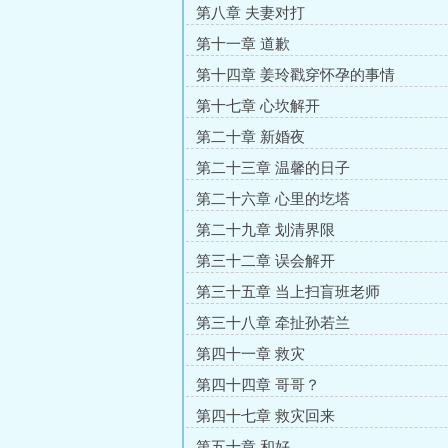
第八章 夫妻对打
第十一章 道歉
第十四章 姜玲戳穿怀孕的事情
第十七章 心坎解开
第二十章 新婚夜
第二十三章 温馨的日子
第二十六章 心里的圪塔
第二十九章 划清界限
第三十二章 误会解开
第三十五章 当上扫盲班老师
第三十八章 牵扯孙若兰
第四十一章 救灾
第四十四章 哥哥？
第四十七章 救灾回来
第五十章 和好