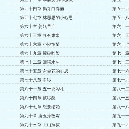
第五十四章 揭穿白春丽
第五十五
第五十七章 林思思的小心思
第五十八
第六十章 姜妩早产
第六十一
第六十三章 各有难事
第六十四
第六十六章 小吵怡情
第六十七
第六十九章 撞破吵架
第七十章
第七十二章 回瑶水村
第七十三
第七十五章 谢金花的心思
第七十六
第七十八章 争吵
第七十九
第八十一章 五十块彩礼
第八十二
第八十四章 被吵醒
第八十五
第八十七章 想要结婚
第八十八
第九十章 唐玉萍改嫁
第九十一
第九十三章 上山搜救
第九十四