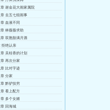
章 谢金花大闹家属院
章 去五七组闹事
章 血液不同
章 林薇薇求助
章 双胞胎满月酒
 拒绝认亲
章 吴桂香的计划
章 再次分家
章 比对字迹
章 分家
章 黔驴技穷
章 看上配方
章 多个女婿
章 回海城