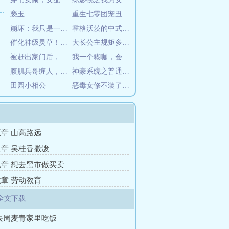
亵玉
重生七零团宠丑女大翻身
崩坏：我只是一个普通人哦
霍格沃茨的中式教育
催化神级灵草！小师妹卷翻修真界
大长公主规矩多质子他还总犯错
被赶出家门后，在天灾战乱中求生
我一个糊咖，会点玄学很合理吧
腹肌兵哥缠人，在七零日日笙歌
神豪系统之普通打工人暴富暴美
田园小相公
恶毒女修不装了，开局五个道侣
章 山高路远
章 吴桂香撒泼
章 想去黑市做买卖
章 劳动教育
全文下载
去周麦青家里吃饭