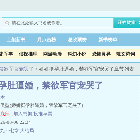
上架新书
月点击榜
总收藏榜
新书榜单
史军事
侦探推理
网游动漫
科幻小说
恐怖灵异
散文诗词
禁欲军官宠哭了
> 娇娇挺孕肚逼婚，禁欲军官宠哭了章节列表
孕肚逼婚，禁欲军官宠哭了
知禾
类型(娇娇挺孕肚逼婚，禁欲军官宠哭了)
底部↓
,
加入书架
,
投推荐票
08-06 22:34
九十七章 大结局