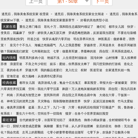
上一页
第1 - 50章
下一页
-
-
逃荒后，我靠美食系统安家 祝雪裳
逃荒后，我靠美食系统安家全文阅读
逃荒后，我靠美食系
-
-
统安家txt下载
逃荒后，我靠美食系统安家最新章节
好看的其他类型小说
大家在看
重生之将门毒后
彩礼十万，我和陌生总裁契约领证了
逢灯纪
都市女儿国
快穿：
变美后，我赢麻了
快穿：娇软美人她又甜又撩
穿成恶雌想跑路，反派逼我当团宠
不要在垃圾桶
里捡男朋友[快穿]
符道之祖
快穿从魂穿六零开始
苟在异界问长生
神医凰后：傲娇暴君，强势
宠！
皇兄个个不当人
海贼之绝巅霸气
凡人之我是墨蛟
穿越兽世，开局送兽夫
兽校开局被强
吻？我被疯批们娇宠
七年顾初如北
七零：做最美军嫂，养最棒的崽
四合院：开局系统选错人
站内强推
明星系列多肉小说
艳福不浅
人生得意时须纵欢
混沌剑神
山村情事
盲人按摩师
苏倩
浪漫官途
不良之年少轻狂
娱乐：蜜姐，你男朋友太棒了
我只想安静的打游戏
造化之
王
夜的命名术
穿越大周
我的极品老婆们
龙入红尘
权财
医道官途
全家逃荒长姐一拖
四
宦海官途
权力巅峰：从借调市纪委开始
经典收藏
都市女儿国
诡异游戏入侵，氪金十亿当鬼王
暴富囤货，举报大伯一家被爆宠
穿到
六零满世界找宝藏
空间：我在六零守活寡
齁甜！万人迷炮灰被病娇亲哭啦
四合院：我当兵回来
了
柯南：开局成为智慧之神
贫民阵符师
四合院之开局枪击易中海
大佬在六零，干饭第一
名
神奇宝贝的渣男之路
天灾降临：我靠囤物资拯救世界
快穿：反派沉迷攻略我
竹马太爱贴
贴，修真界没眼看
盗墓：异人之下，九门一首
六零：爸妈死后给我留下巨额遗产
我，鲁路修，
有系统！
重生六十年代：空间在手一切我有
慢穿：在各个小世界里疯狂囤货
最近更新
古代娇娘穿七零，冷面军官沦陷了
港夜熟色
御兽小师妹穿越，全村猪猪听号令
偷
亲一口，阴郁大佬变成恋爱脑
疯柳腰
重生千禧，从八岁开始摆摊
皇后的容光
御兽：无法进
化？我会兜底
左耳上的那颗痣
七零小娇妻带着萌娃去随军
七零下乡，农场多了位貌美小辣