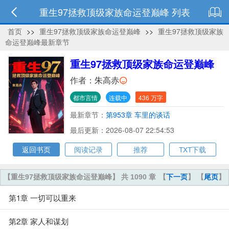
重生97拯救顶级家族命运登巅峰 列表
首页
>>
重生97拯救顶级家族命运登巅峰
>>
重生97拯救顶级家族
命运登巅峰最新章节
重生97拯救顶级家族命运登巅峰
作者：
朱高赤
都市言情
连载中
436 万字
最新章节：
第953章 车里的谈话
最后更新：2026-08-07 22:54:53
返回书页
阅读记录
推荐
TXT下载
【重生97拯救顶级家族命运登巅峰】 共 1090 章
【
下一页
】 【
尾页
】
第1章 一切可以重来
第2章 家人和谋划