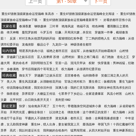
上一页
第1 - 50章
下一页
-
-
重生97拯救顶级家族命运登巅峰 朱高赤
重生97拯救顶级家族命运登巅峰全文阅读
重生97拯救
-
-
顶级家族命运登巅峰txt下载
重生97拯救顶级家族命运登巅峰最新章节
好看的都市言情小说
大家在看
春满香夏
钢铁森林
三叶草
艳海风波
艳福不浅
绝色神雕
覆雨翻云之逐艳
曲
倚天神雕
曼陀罗妖精
斗罗玉传
狂飙：开局润大嫂，杀安欣
穿越第一件事，截胡秦淮
茹！
反派：对付主角从他漂亮妈妈开始
孤雏情陷红粉争霸
丁二狗的猎艳人生
权力巅峰：从借
调市纪委开始
龙魂侠影
极品公子
九龙归一诀
神级强者在都市
站内强推
明星系列多肉小说
福艳之都市后宫
远征军，从收编溃兵开始称霸南洋
山村情
事
穿越豪门之娱乐后宫
盲人按摩师 苏倩
山野村妇
重生之将门毒后
名门艳旅
造化之王
穿
越大周
夜的命名术
回到明朝当王爷
官居一品
混沌天帝诀
权财
快穿羞羞：男神凶猛，狂吻
中
乡春满艳
穿书后我被四个哥哥宠上天
权力巅峰：从借调市纪委开始
经典收藏
御女天下
穿越豪门之娱乐后宫
后宫春春色
仙剑御香录
笑傲江湖之美人的天
下
美人沟
重生风流富豪，从强吻校花开始
官场之绝对权力
重生香江：纵横四海
重生飞扬年
代
你说我修仙灵根差，我笑你没外挂
深渊入侵：我的亡灵无限词条
我和女神在荒岛求生的日
子
御兽巡使
异界双穿：大糖盐王传说
七零养子下乡赶山，全家逆袭暴富
风流小村医
山村大
文豪
北平判官，白日剃头夜开天灵！
美利坚1982
最近更新
快穿：短命炮灰不死了
五十年代：带着随身空间进城奔小康
权力巅峰：从省府秘书
开始
开局穷光蛋，赚钱全靠挂！
以法律之名
律政先锋：这个律师正的发邪！
权力巅峰：从拒
绝省厅千金开始
平庸的人不拯救世界
潜龙风暴：都市兵王
御兽：全网看我暴虐前妻！
中年逆
袭，女儿助我变神豪
重生64，猎人出身，妻女被我宠上天
最强战神
举国飞升！十四亿魔修吓哭
异界
高武：我以剑道证长生
我和她的合租条约
猛男闯莞城，从四大村姑开始
重生神豪系统让