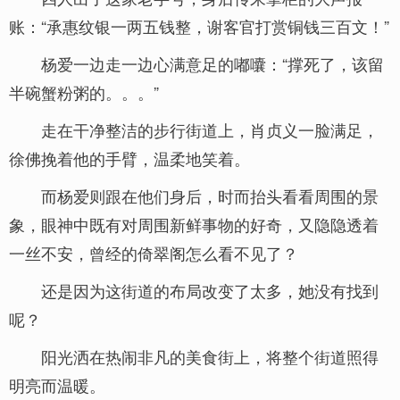
账：“承惠纹银一两五钱整，谢客官打赏铜钱三百文！”
杨爱一边走一边心满意足的嘟囔：“撑死了，该留
半碗蟹粉粥的。。。”
走在干净整洁的步行街道上，肖贞义一脸满足，
徐佛挽着他的手臂，温柔地笑着。
而杨爱则跟在他们身后，时而抬头看看周围的景
象，眼神中既有对周围新鲜事物的好奇，又隐隐透着
一丝不安，曾经的倚翠阁怎么看不见了？
还是因为这街道的布局改变了太多，她没有找到
呢？
阳光洒在热闹非凡的美食街上，将整个街道照得
明亮而温暖。