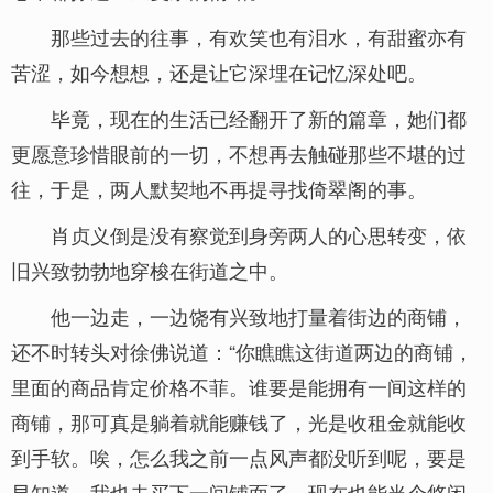
那些过去的往事，有欢笑也有泪水，有甜蜜亦有
苦涩，如今想想，还是让它深埋在记忆深处吧。
毕竟，现在的生活已经翻开了新的篇章，她们都
更愿意珍惜眼前的一切，不想再去触碰那些不堪的过
往，于是，两人默契地不再提寻找倚翠阁的事。
肖贞义倒是没有察觉到身旁两人的心思转变，依
旧兴致勃勃地穿梭在街道之中。
他一边走，一边饶有兴致地打量着街边的商铺，
还不时转头对徐佛说道：“你瞧瞧这街道两边的商铺，
里面的商品肯定价格不菲。谁要是能拥有一间这样的
商铺，那可真是躺着就能赚钱了，光是收租金就能收
到手软。唉，怎么我之前一点风声都没听到呢，要是
早知道，我也去买下一间铺面了，现在也能当个悠闲