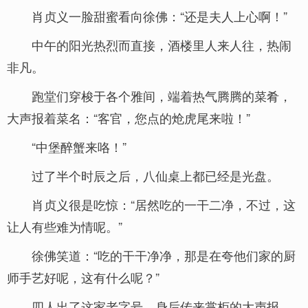
肖贞义一脸甜蜜看向徐佛：“还是夫人上心啊！”
中午的阳光热烈而直接，酒楼里人来人往，热闹
非凡。
跑堂们穿梭于各个雅间，端着热气腾腾的菜肴，
大声报着菜名：“客官，您点的炝虎尾来啦！”
“中堡醉蟹来咯！”
过了半个时辰之后，八仙桌上都已经是光盘。
肖贞义很是吃惊：“居然吃的一干二净，不过，这
让人有些难为情呢。”
徐佛笑道：“吃的干干净净，那是在夸他们家的厨
师手艺好呢，这有什么呢？”
四人出了这家老字号，身后传来掌柜的大声报