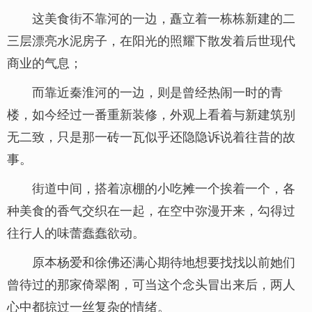
这美食街不靠河的一边，矗立着一栋栋新建的二
三层漂亮水泥房子，在阳光的照耀下散发着后世现代
商业的气息；
而靠近秦淮河的一边，则是曾经热闹一时的青
楼，如今经过一番重新装修，外观上看着与新建筑别
无二致，只是那一砖一瓦似乎还隐隐诉说着往昔的故
事。
街道中间，搭着凉棚的小吃摊一个挨着一个，各
种美食的香气交织在一起，在空中弥漫开来，勾得过
往行人的味蕾蠢蠢欲动。
原本杨爱和徐佛还满心期待地想要找找以前她们
曾待过的那家倚翠阁，可当这个念头冒出来后，两人
心中都掠过一丝复杂的情绪。