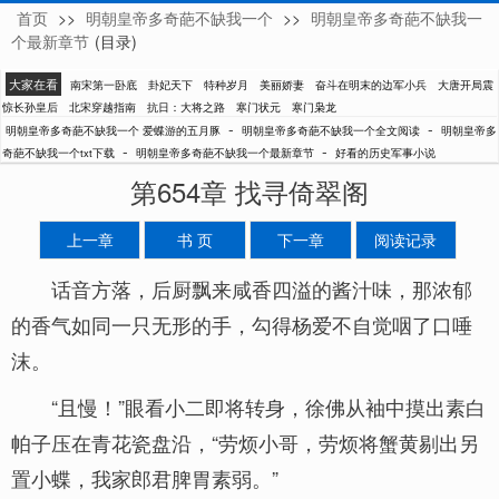
首页
>>
明朝皇帝多奇葩不缺我一个
>>
明朝皇帝多奇葩不缺我一
爱蝶游的五月豚
个最新章节
(目录)
大家在看
南宋第一卧底
卦妃天下
特种岁月
美丽娇妻
奋斗在明末的边军小兵
大唐开局震
惊长孙皇后
北宋穿越指南
抗日：大将之路
寒门状元
寒门枭龙
-
-
明朝皇帝多奇葩不缺我一个 爱蝶游的五月豚
明朝皇帝多奇葩不缺我一个全文阅读
明朝皇帝多
-
-
奇葩不缺我一个txt下载
明朝皇帝多奇葩不缺我一个最新章节
好看的历史军事小说
第654章 找寻倚翠阁
上一章
书 页
下一章
阅读记录
话音方落，后厨飘来咸香四溢的酱汁味，那浓郁
的香气如同一只无形的手，勾得杨爱不自觉咽了口唾
沫。
“且慢！”眼看小二即将转身，徐佛从袖中摸出素白
帕子压在青花瓷盘沿，“劳烦小哥，劳烦将蟹黄剔出另
置小蝶，我家郎君脾胃素弱。”