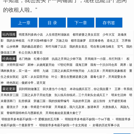
的收租人啦。”
上一章
目 录
下一章
存书签
站内强推
明星系列多肉小说
人生得意时须纵欢
都市娇妻之美女后宫
少年大宝
龙魂侠
影
我的女神校花
斗罗大陆4终极斗罗
万族之劫
都市花缘梦
后宫春春色
造化之王
万界独
尊
山乡艳事
我的极品老婆们
和竹马睡了以后
我的美女老总
苟在青云峰当峰主
官气
我的
微信连三界
长公主病入膏肓后
经典收藏
名门艳旅
红楼小国师
抗战之开局让少帅下跪
开局南洋一小国，吊打列强！
权
臣
大明帝国1627
厨神：从烧尾宴开始
17世纪帝国
谍海王牌
我有一个沃尔玛仓库
两界：玻
璃杯换美女，买一送一
靖明
九锡
三国之从购买并州牧开始
人在汉末：开局签到龙象般若
重
生之侯女医妃
边军：从女囚营开始
叶尘：重生在赘婿逆袭之路
最毒七皇子，开局迎娶女杀
神
绝色医妃：傲娇冷帝，逆天宠
最近更新
回到明初做藩王
回大唐当个小地主
本诗仙拥兵百万，你让我自重？
王莽：帝系统
开局杀穿三国
三国之从弃子开始无敌
别人练兵你练武，三个月刺头全成兵王？
明末乞活帅
明
末最强寒门
乱世棋谋
穿越三国：我的技能带编号
马奴的帝王路
赵云别传
太平盛世英雄
血
最强太子
大秦：帝师是个科学家
开局被卖，我六元及第，族谱单开
大唐执棋人
凤隐九
宸
青铜帝国特种兵与墨家机关
开局给秦始皇直播大秦亡了
-
-
明朝皇帝多奇葩不缺我一个 爱蝶游的五月豚
明朝皇帝多奇葩不缺我一个txt下载
明朝皇帝多
-
-
奇葩不缺我一个最新章节
明朝皇帝多奇葩不缺我一个全文阅读
好看的历史军事小说