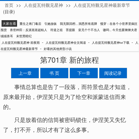
首页
>>
人在提瓦特觐见星神
>>
人在提瓦特觐见星神最新章节
前夜雨
(目录)
大家在看
重生之将门毒后
引她放纵
我无限回档，洞悉所有底牌
慢穿：在各个小世界里疯狂
囤货
兽世种田：反派崽崽超粘人
符道之祖
菩提眼
皇兄个个不当人
嗷呜，今天也要揪揪夫君
绒绒兽耳
末世黑暗纪
-
-
-
人在提瓦特觐见星神 前夜雨
人在提瓦特觐见星神全文阅读
人在提瓦特觐见星神txt下载
人
-
在提瓦特觐见星神最新章节
好看的其他类型小说
第701章 新的旅程
上一章
书 页
下一章
阅读记录
事情总算也是告了一段落，而符景也是才知道，
原来最开始，伊涅芙只是为了给空和派蒙送信而来
的。
只是放着信的信筒被密码锁住，伊涅芙又失忆
了，打不开，所以才有了这么多事。