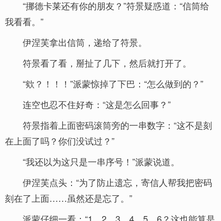
“挪德卡莱还有你的朋友？”符景疑惑道：“信筒给
我看看。”
伊涅芙拿出信筒，递给了符景。
符景看了看，掰扯了几下，然后就打开了。
“欸？！！！”派蒙惊掉了下巴：“怎么做到的？”
连空也忍不住好奇：“这是怎么回事？”
符景指着上面密码滚筒旁的一串数字：“这不是刻
在上面了吗？你们没试过？”
“我还以为这只是一串序号！”派蒙说道。
伊涅芙点头：“为了防止遗忘，寄信人帮我把密码
刻在了上面……虽然还是忘了。”
派蒙仔细一看：“1、2、3、4、5、6？这也能算是