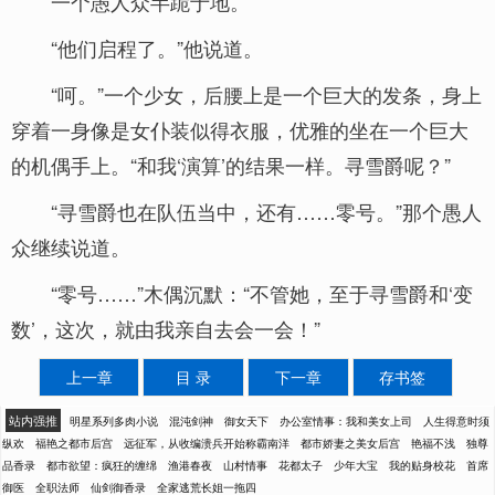
一个愚人众半跪于地。
“他们启程了。”他说道。
“呵。”一个少女，后腰上是一个巨大的发条，身上
穿着一身像是女仆装似得衣服，优雅的坐在一个巨大
的机偶手上。“和我‘演算’的结果一样。寻雪爵呢？”
“寻雪爵也在队伍当中，还有……零号。”那个愚人
众继续说道。
“零号……”木偶沉默：“不管她，至于寻雪爵和‘变
数’，这次，就由我亲自去会一会！”
上一章
目 录
下一章
存书签
站内强推
明星系列多肉小说
混沌剑神
御女天下
办公室情事：我和美女上司
人生得意时须
纵欢
福艳之都市后宫
远征军，从收编溃兵开始称霸南洋
都市娇妻之美女后宫
艳福不浅
独尊
品香录
都市欲望：疯狂的缠绵
渔港春夜
山村情事
花都太子
少年大宝
我的贴身校花
首席
御医
全职法师
仙剑御香录
全家逃荒长姐一拖四