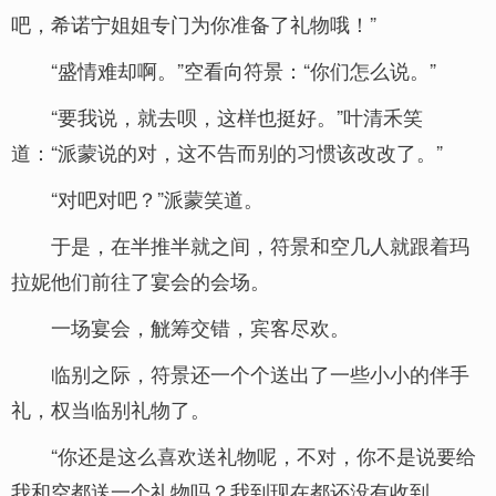
吧，希诺宁姐姐专门为你准备了礼物哦！”
“盛情难却啊。”空看向符景：“你们怎么说。”
“要我说，就去呗，这样也挺好。”叶清禾笑
道：“派蒙说的对，这不告而别的习惯该改改了。”
“对吧对吧？”派蒙笑道。
于是，在半推半就之间，符景和空几人就跟着玛
拉妮他们前往了宴会的会场。
一场宴会，觥筹交错，宾客尽欢。
临别之际，符景还一个个送出了一些小小的伴手
礼，权当临别礼物了。
“你还是这么喜欢送礼物呢，不对，你不是说要给
我和空都送一个礼物吗？我到现在都还没有收到