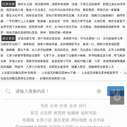
经典收藏
都市女儿国
我无限回档，洞悉所有底牌
综漫：不务正业的厨师
影视之旅从知否开
始
诡异游戏入侵，氪金十亿当鬼王
火红年代从技术科长开始
暴富囤货，举报大伯一家被爆
宠
重生火红年代，我有百亩空间
穿到六零满世界找宝藏
天灾末世：我携万亿物资横行
彪悍军
嫂，一手烂牌打上人生巅峰
鲁路修：血染皇室
空间：我在六零守活寡
文体巨星
掏空全家真千
金带空间下乡救亲妈
贫民阵符师
年代，从1942大荒灾开始
天灾降临：我靠囤物资拯救世界
快
穿：绝色尤物总装娇弱白莲花
斩神：我靠武魂一样斩神
最近更新
穿成当家主母，四个幼崽全是反派
呆萌世子妃：竹马夫君咬一口
古代娇娘穿七零，
冷面军官沦陷了
港夜熟色
御兽小师妹穿越，全村猪猪听号令
偷亲一口，阴郁大佬变成恋爱
脑
疯柳腰
重生千禧，从八岁开始摆摊
皇后的容光
御兽：无法进化？我会兜底
左耳上的那颗
痣
七零小娇妻带着萌娃去随军
七零下乡，农场多了位貌美小辣椒
穿书错嫁反派大佬，带飞炮灰
全家
穿成小农女，我靠空间发家致富
血族贵校小可怜，疯批F5吻上瘾
斗罗：变身黑猫被降魔捡
回武魂殿
阿姐书
入梦六大校草后，丑肥恶女被亲哭
随爹入赘后，我被继母全家宠上天
-
-
-
人在提瓦特觐见星神 前夜雨
人在提瓦特觐见星神txt下载
人在提瓦特觐见星神最新章节
人
-
在提瓦特觐见星神全文阅读
好看的其他类型小说
搜索

书库
分类
作者
全本
排行
首页
点击榜
推荐榜
收藏榜
临时书架
电脑版
全部小说
最近更新
网站地图
会员书架
Copyright © 2026
泡书吧小说网 (m.ipaoshubaxs.net)