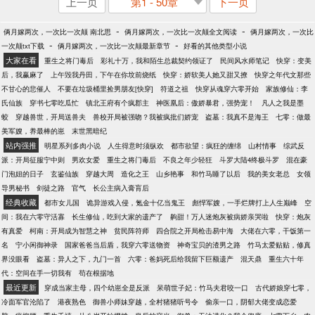
上一页
第1 - 50章
下一页
-
-
俩月嫁两次，一次比一次颠 南北思
俩月嫁两次，一次比一次颠全文阅读
俩月嫁两次，一次比
-
-
一次颠txt下载
俩月嫁两次，一次比一次颠最新章节
好看的其他类型小说
大家在看
重生之将门毒后
彩礼十万，我和陌生总裁契约领证了
民间风水师笔记
快穿：变美
后，我赢麻了
上午毁我丹田，下午在你坟前烧纸
快穿：娇软美人她又甜又撩
快穿之年代文那些
不甘心的悲催人
不要在垃圾桶里捡男朋友[快穿]
符道之祖
快穿从魂穿六零开始
家族修仙：李
氏仙族
穿书七零吃瓜忙
镇北王府有个疯郡主
神医凰后：傲娇暴君，强势宠！
凡人之我是墨
蛟
穿越兽世，开局送兽夫
兽校开局被强吻？我被疯批们娇宠
盗墓：我真不是海王
七零：做最
美军嫂，养最棒的崽
末世黑暗纪
站内强推
明星系列多肉小说
人生得意时须纵欢
都市欲望：疯狂的缠绵
山村情事
综武反
派：开局征服宁中则
男欢女爱
重生之将门毒后
不良之年少轻狂
斗罗大陆4终极斗罗
混在豪
门泡妞的日子
玄鉴仙族
穿越大周
造化之王
山乡艳事
和竹马睡了以后
我的美女老总
女领
导男秘书
剑徒之路
官气
长公主病入膏肓后
经典收藏
都市女儿国
诡异游戏入侵，氪金十亿当鬼王
彪悍军嫂，一手烂牌打上人生巅峰
空
间：我在六零守活寡
长生修仙，吃到大家的遗产了
齁甜！万人迷炮灰被病娇亲哭啦
快穿：炮灰
有真爱
柯南：开局成为智慧之神
贫民阵符师
四合院之开局枪击易中海
大佬在六零，干饭第一
名
宁小闲御神录
国家爸爸当后盾，我穿六零送物资
神奇宝贝的渣男之路
竹马太爱贴贴，修真
界没眼看
盗墓：异人之下，九门一首
六零：爸妈死后给我留下巨额遗产
混天鼎
重生六十年
代：空间在手一切我有
苟在根据地
最近更新
穿成当家主母，四个幼崽全是反派
呆萌世子妃：竹马夫君咬一口
古代娇娘穿七零，
冷面军官沦陷了
港夜熟色
御兽小师妹穿越，全村猪猪听号令
偷亲一口，阴郁大佬变成恋爱