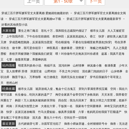
上一页
第1 - 50章
下一页
-
穿成三百斤胖军嫂军官丈夫要离婚 爱她就给她最好的
穿成三百斤胖军嫂军官丈夫要离婚全文阅
-
-
-
读
穿成三百斤胖军嫂军官丈夫要离婚txt下载
穿成三百斤胖军嫂军官丈夫要离婚最新章节
好看的其他类型小说
大家在看
重生之将门毒后
彩礼十万，我和陌生总裁契约领证了
都市女儿国
大人又被贬官
了
上午毁我丹田，下午在你坟前烧纸
兽世种田：反派崽崽超粘人
香江
快穿：娇软美人她又甜
又撩
穿成恶雌想跑路，反派逼我当团宠
苟在根据地
不要在垃圾桶里捡男朋友[快穿]
苟在异界
问长生
做卡牌，我可是你祖宗！
神医凰后：傲娇暴君，强势宠！
海贼之绝巅霸气
凡人之我是
墨蛟
兽校开局被强吻？我被疯批们娇宠
喂！叫你做年代文炮灰没叫你虐渣
盗墓：我真不是海
王
七零：做最美军嫂，养最棒的崽
站内强推
明星系列多肉小说
艳福不浅
混沌剑神
山村情事
林岚秦小雅
春满香夏
少年大
宝
盲人按摩师 苏倩
浪漫官途
山野村妇
不良之年少轻狂
混在豪门泡妞的日子
山乡艳事
全
职法师
魏晋干饭人
万界独尊
哈兰德领主
我师兄实在太稳健了
穿书后我被四个哥哥宠上
天
悠然山村
经典收藏
都市女儿国
诡异游戏入侵，氪金十亿当鬼王
穿到六零满世界找宝藏
空间：我在六
零守活寡
长生修仙，吃到大家的遗产了
掏空全家真千金带空间下乡救亲妈
天灾末世，我带着空
间重生了
齁甜！万人迷炮灰被病娇亲哭啦
四合院：我当兵回来了
重生大明之六世荣耀，老娘不
要
柯南：开局成为智慧之神
大佬在六零，干饭第一名
我家有个空间要继承
神奇宝贝的渣男之
路
快穿：反派沉迷攻略我
竹马太爱贴贴，修真界没眼看
六零：爸妈死后给我留下巨额遗产
快
穿女配三千世界任我游
混天鼎
重生六十年代：空间在手一切我有
最近更新
古代娇娘穿七零，冷面军官沦陷了
御兽小师妹穿越，全村猪猪听号令
御兽：无法进