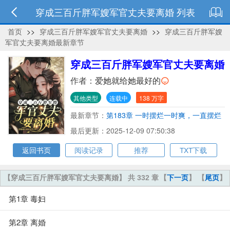
穿成三百斤胖军嫂军官丈夫要离婚 列表
首页
>>
穿成三百斤胖军嫂军官丈夫要离婚
>>
穿成三百斤胖军嫂
军官丈夫要离婚最新章节
穿成三百斤胖军嫂军官丈夫要离婚
作者：
爱她就给她最好的
其他类型
连载中
138 万字
最新章节：
第183章 一时摆烂一时爽，一直摆烂
一直爽
最后更新：2025-12-09 07:50:38
返回书页
阅读记录
推荐
TXT下载
【穿成三百斤胖军嫂军官丈夫要离婚】 共 332 章
【
下一页
】 【
尾页
】
第1章 毒妇
第2章 离婚