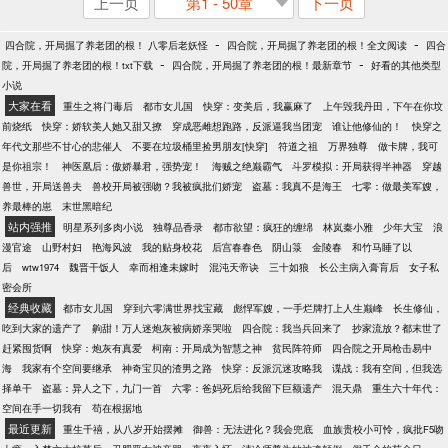
上一页
第1 - 50章
下一页
-
-
四合院，开局掘了养老团的根！ 八零后老妖怪
四合院，开局掘了养老团的根！全文阅读
四合
-
-
院，开局掘了养老团的根！txt下载
四合院，开局掘了养老团的根！最新章节
好看的其他类型
小说
大家在看
重生之将门毒后
都市女儿国
快穿：变美后，我赢麻了
上午毁我丹田，下午在你坟
前烧纸
快穿：娇软美人她又甜又撩
穿成恶雌想跑路，反派逼我当团宠
谁让他修仙的！
快穿之
年代文那些不甘心的悲催人
不要在垃圾桶里捡男朋友[快穿]
符道之祖
万界独尊
做卡牌，我可
是你祖宗！
神医凰后：傲娇暴君，强势宠！
海贼之绝巅霸气
斗罗模拟：开局获得半神器
穿越
兽世，开局送兽夫
兽校开局被强吻？我被疯批们娇宠
盗墓：我真不是海王
七零：做最美军嫂，
养最棒的崽
末世黑暗纪
站内强推
明星系列多肉小说
独尊品香录
都市欲望：疯狂的缠绵
林岚秦小雅
少年大宝
浪
漫官途
山野村妇
艳海风波
我的贴身校花
后宫春春色
阴山箓
金陵春
和竹马睡了以
后
wtw1974
魏晋干饭人
幸而相逢未嫁时
混沌天帝诀
三十如狼
长公主病入膏肓后
女子私
密会所
经典收藏
都市女儿国
穿到六零满世界找宝藏
彪悍军嫂，一手烂牌打上人生巅峰
长生修仙，
吃到大家的遗产了
齁甜！万人迷炮灰被病娇亲哭啦
四合院：我当兵回来了
抄家流放？都末世了
赶紧囤货啊
快穿：炮灰有真爱
柯南：开局成为智慧之神
贫民阵符师
四合院之开局枪击易中
海
我家有个空间要继承
神奇宝贝的渣男之路
快穿：反派沉迷攻略我
谍战：我有空间，但我选
择单干
盗墓：异人之下，九门一首
六零：爸妈死后给我留下巨额遗产
混天鼎
重生六十年代：
空间在手一切我有
苟在根据地
最近更新
重生千禧，从八岁开始摆摊
御兽：无法进化？我会兜底
血族贵校小可怜，疯批F5吻