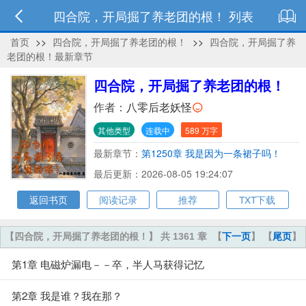
四合院，开局掘了养老团的根！ 列表
首页
>>
四合院，开局掘了养老团的根！
>>
四合院，开局掘了养
老团的根！最新章节
四合院，开局掘了养老团的根！
作者：
八零后老妖怪
其他类型
连载中
589 万字
最新章节：
第1250章 我是因为一条裙子吗！
最后更新：2026-08-05 19:24:07
返回书页
阅读记录
推荐
TXT下载
【四合院，开局掘了养老团的根！】 共 1361 章
【
下一页
】 【
尾页
】
第1章 电磁炉漏电－－卒，半人马获得记忆
第2章 我是谁？我在那？