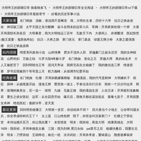
-
-
大明帝王的群聊日常 骑着辣条飞
大明帝王的群聊日常全文阅读
大明帝王的群聊日常txt下载
-
-
大明帝王的群聊日常最新章节
好看的历史军事小说
大家在看
名门艳旅
混账，谁说我不是阉党
我，大明长生者，历经十六帝
抗日之铁血使
命
神话版三国
太平天国之东方醒狮
奋斗在明末的边军小兵
军阀：开局舅舅给我一个师
大唐
开局震惊长孙皇后
大明暴君，我为大明续运三百年
无敌天下内
大唐闲人
赤潮覆清
医妃惊世
(魅王宠妻：鬼医纨绔妃)
抗日：大将之路
寒门状元
寒门枭龙
绿茵王牌少帅
大唐之最强酒
楼
抗日之铁血战将
站内强推
明星系列多肉小说
山村情事
肥水不流外人田
穿越豪门之娱乐后宫
我的女神校
花
山野村妇
万族之劫
斗罗大陆4终极斗罗
名门艳旅
造化之王
穿越大周
夜的命名术
大
人又被贬官了
回到明朝当王爷
混沌天帝诀
我师兄实在太稳健了
我的微信连三界
情迷苗
寨
穿书后我被四个哥哥宠上天
权力巅峰：从借调市纪委开始
经典收藏
名门艳旅
红楼：开局加载嫪毐模板
穿越谍战，我的代号是财神
大明嫡长子
权
臣
厨神：从烧尾宴开始
谍海王牌
曹营第一谋士，手拿论语吊打吕布
我有一个沃尔玛仓库
两
界：玻璃杯换美女，买一送一
靖明
九锡
无敌正德
我的谍战生涯
人在汉末：开局签到龙象般
若
重生之侯女医妃
边军：从女囚营开始
爆兵后，我每天都在谋划造反
最毒七皇子，开局迎娶
女杀神
绝色医妃：傲娇冷帝，逆天宠
最近更新
回到明初做藩王
大明第一贪官，你说咱杀不得？
回大唐当个小地主
让你带问题女
兵，你全养成特种兵王了？
太上遥
江山绝色榜
陛下，你管这叫没落寒门？
红楼之宁荣在
世
本诗仙拥兵百万，你让我自重？
末世猎皇
明末：我崇祯，再造大明
靖康英雄志
大明
1629：我崇祯，开局单挑皇太极
三国：我为刘禅,霄汉永灿
pai算尽之后
核爆扶桑后，我重生北
宋
明末：刀劈崇祯
五胡终结，南北一统
水浒武松：开局杀李逵，重铸梁山
隋唐诡事辑录
-
-