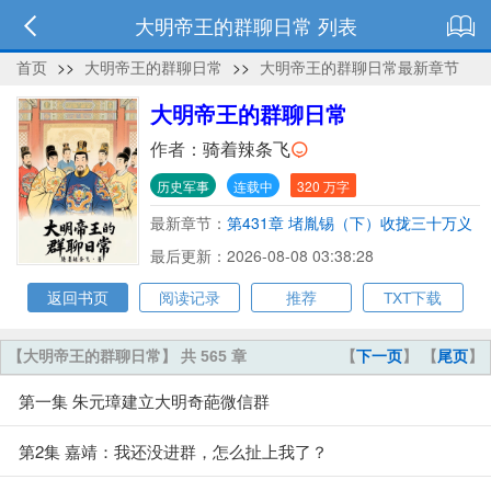
大明帝王的群聊日常 列表
首页
>>
大明帝王的群聊日常
>>
大明帝王的群聊日常最新章节
大明帝王的群聊日常
作者：
骑着辣条飞
历史军事
连载中
320 万字
最新章节：
第431章 堵胤锡（下）收拢三十万义
军，堵公忠气震群聊
最后更新：2026-08-08 03:38:28
返回书页
阅读记录
推荐
TXT下载
【大明帝王的群聊日常】 共 565 章
【
下一页
】 【
尾页
】
第一集 朱元璋建立大明奇葩微信群
第2集 嘉靖：我还没进群，怎么扯上我了？