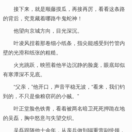
接下来，就是顺藤摸瓜，再接再厉，看看这条路
的背后，究竟藏着哪路牛鬼蛇神！
他望向京城方向，目光深沉。
叶凌风捏着那卷细小纸条，指尖能感受到竹管内
壁的光滑和纸张的粗糙。
火光跳跃，映照着他半边沉静的脸庞，眼底却似
有寒潭深不见底。
“父亲，”他开口，声音平稳无波，“看来，我们钓
到的，不只是偷粮窃药的小贼。”
叶正堂脸色铁青，看着被两名暗卫死死押跪在地
的吴磊，胸中怒意与失望交织。
吴磊跟随他十余年，从亲兵做到辎重营副统领，