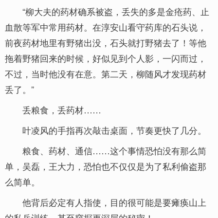
“柳大夫的药材确系被盗，丢失的多是金疮药、止
血散等军中常用药材。在淳安山看守药库的石头说，
前夜药材地里有野猪出没，石头就打野猪去了！等他
拖着野猪回来的时候，好似见到个人影，一闪而过，
不过，当时他没有在意。第二天，柳随风才发现药材
丢了。”
丢粮食，丢药材……
叶凌风的手指再次敲击桌面，节奏更快了几分。
粮食、药材、通信……这个事情恐怕没有那么简
单，吴磊，王大力，恐怕也不仅仅是为了私利偷盗那
么简单。
他背后必定有人指使，目的很可能是要瘫痪山上
的私兵训练，甚至窥探更深层的秘密！