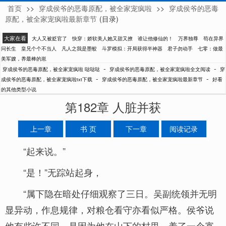
首页
>>
穿成侯爷的恶毒原配，被全家宠疯啦
>>
穿成侯爷的恶毒
哒哒哒
原配，被全家宠疯啦最新章节
(目录)
大家在看
大人又被贬官了
快穿：娇软美人她又甜又撩
谁让他修仙的！
万界独尊
苟在异界
问长生
皇兄个个不当人
凡人之我是墨蛟
斗罗模拟：开局获得半神器
君子勿动手
七零：做最
美军嫂，养最棒的崽
-
-
穿成侯爷的恶毒原配，被全家宠疯啦 哒哒哒
穿成侯爷的恶毒原配，被全家宠疯啦全文阅读
穿
-
-
成侯爷的恶毒原配，被全家宠疯啦txt下载
穿成侯爷的恶毒原配，被全家宠疯啦最新章节
好看
的其他类型小说
第182章 人脏并获
上一章
书 页
下一章
阅读记录
“起来说。”
“是！”无踪站起身，
“属下隐在暗处仔细观察了三日。吴副统领并无明
显异动，作息规律，对粮仓看守亦看似严格。侯爷说
他有些许不同，是因为他在山下的村里，养了一个寡