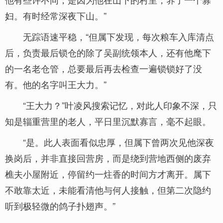
妇。有时经常深夜下山。”
无踪语速平稳，“但属下发现，每次粮车入库清点
后，负责最后锁仓的除了吴副统领本人，还有他麾下
的一名老仓管，总要最后再去检查一遍锁锁好了没
有。他的名字叫王大力。”
“王大力？”叶凌风搜索记忆，对此人印象不深，只
知是辎重营里的老人，平日里沉默寡言，毫不起眼。
“是。此人表面看似忠厚，但属下曾两次见他深夜
换岗后，并非直接回营房，而是绕到营地西侧的废弃
樵夫小屋附近，停留约一炷香的时间方才离开。属下
不敢靠太近，未能看清他与何人接触，但第二次隐约
听到极轻微的鸽子扑翅声。”