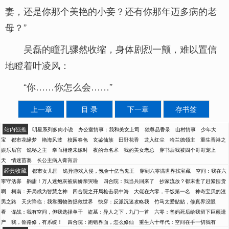
妻，还是你那个美艳的小妾？还有你那年迈多病的老
母？”
吴磊的瞳孔骤然收缩，身体剧烈一颤，难以置信
地瞪着叶凌风：
“你……你怎么会……”
上一章
目 录
下一章
存书签
站内强推
明星系列多肉小说
办公室情事：我和美女上司
独尊品香录
山村情事
少年大
宝
都市花缘梦
艳海风波
校园春色
玄鉴仙族
田野花香
龙入红尘
哈兰德领主
重生香港之
娱乐后宫
诡秘之主
幸而相逢未嫁时
夜的命名术
我的美女老总
穿书后我被四个哥哥宠上
天
情迷苗寨
长公主病入膏肓后
经典收藏
都市女儿国
诡异游戏入侵，氪金十亿当鬼王
穿到六零满世界找宝藏
空间：我在六
零守活寡
齁甜！万人迷炮灰被病娇亲哭啦
四合院：我当兵回来了
抄家流放？都末世了赶紧囤货
啊
柯南：开局成为智慧之神
四合院之开局枪击易中海
大佬在六零，干饭第一名
神奇宝贝的渣
男之路
天灾降临：我靠囤物资拯救世界
快穿：反派沉迷攻略我
竹马太爱贴贴，修真界没眼
看
谍战：我有空间，但我选择单干
盗墓：异人之下，九门一首
六零：爸妈死后给我留下巨额遗
产
我，鲁路修，有系统！
四合院：跑错界面，怎么修仙
重生六十年代：空间在手一切我有