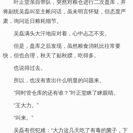
叶正堂亲自带队，突然对粮仓进行二次盘库，并
将副统吴磊叫至主帐问话，虽未明言怀疑，但态度严
肃，询问近日粮耗细节。
吴磊满头大汗地应对着，心中忐忑不安。
但是，盘库之后发现，虽然粮食消耗比往常要
快，但也合理，秋天了贴秋膘，吃得多。
也说得过去。
所以，也没有查出什么明显的问题来。
“同时管仓库的还有谁？”叶正堂眯了眯眼睛。
“王大力。”
“叫来。”
吴磊有些犯难：“大力这几天吃了有毒的菌子，下