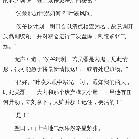
“父亲那边情况如何？”叶凌风问。
“侯爷按计划，明日会以清点核查为名，故意调开
吴磊副统领，并对粮仓进行二次盘库，制造紧张气
氛。”
无声回道，“侯爷猜测，若吴磊是内鬼，见此情
形，很可能急于将最新情报送出，或者处理赃物。”
“很好。”叶凌风眼中寒光一闪，“通知我们的人，
盯死吴磊、王大力和那个废弃樵夫小屋！一旦他有任
何异动，立刻拿下，人赃并获！记住，要活的！”
“是！”
翌日，山上营地气氛果然略显紧张。