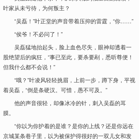
叶家从未亏待，为何叛主？
“吴磊！”叶正堂的声音带着压抑的雷霆，“你……”
“侯爷！不必问了！”
吴磊猛地抬起头，脸上血色尽失，眼神却透着一
股绝望后的疯狂，“事已至此，要杀要剐，悉听尊便！
但我什么都不会说！”
“哦？”叶凌风轻轻挑眉，上前一步，蹲下身，平视
着吴磊，“倒是条硬汉。可惜，愚不可及。”
他的声音很轻，却像冰冷的针，刺入吴磊的耳
膜。
“你以为你护着的是谁？是你的上线？还是你远在
京城某条巷子里，以为被保护得很好的一双儿女和发