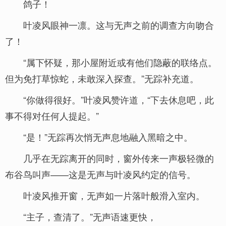
鸽子！
叶凌风眼神一凛。这与无声之前的调查方向吻合
了！
“属下怀疑，那小屋附近或有他们隐蔽的联络点。
但为免打草惊蛇，未敢深入探查。”无踪补充道。
“你做得很好。”叶凌风赞许道，“下去休息吧，此
事不得对任何人提起。”
“是！”无踪再次悄无声息地融入黑暗之中。
几乎在无踪离开的同时，窗外传来一声极轻微的
布谷鸟叫声——这是无声与叶凌风约定的信号。
叶凌风推开窗，无声如一片落叶般滑入室内。
“主子，查清了。”无声语速更快，