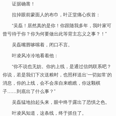
证据确凿！
拉掉眼前蒙面人的布巾，叶正堂痛心疾首：
“吴磊！居然真的是你！你跟随我多年，我叶家可
曾亏待于你？你为何要做出此等背主忘义之事？！”
吴磊嘴唇哆嗦着，闭口不言。
叶凌风冷冷地看着他：
“你不说也无妨。你的上线，是通过信鸽联系吧？
你说，若是我们下次送粮时，也照样送出‘一切如常’的
消息，你的上线，会不会亲自来瞧瞧，你这颗棋
子……到底出了什么事？”
吴磊猛地抬起头来，眼中终于露出了恐惧之色。
叶凌风知道，这条线，终于抓住了。