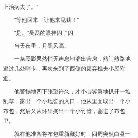
上治病去了。”
“等他回来，让他来见我！”
“是。”吴磊的眼神闪了闪
当天夜里，月黑风高。
一条黑影果然悄无声息地溜出营房，熟门熟路地
避过几处哨卡，再次来到了西侧的废弃樵夫小屋附
近。
他警惕地四下张望许久，才小心翼翼地扒开一堆
乱草，露出一个小地窖的入口，他从里面取出一个小
布包，然后又从怀里掏出一个小竹管，塞进了布包
里。
就在他准备将布包重新藏好时，四周突然白昼一