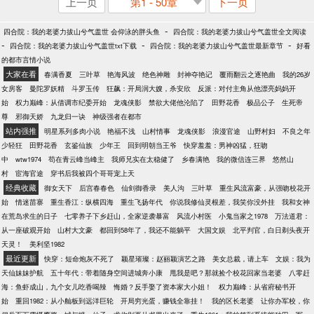
上一页
第1 - 50章
下一页
-
四合院：我的老婆力拔山兮气盖世 会仰泳的胖头鱼
四合院：我的老婆力拔山兮气盖世全文阅读
-
-
-
四合院：我的老婆力拔山兮气盖世txt下载
四合院：我的老婆力拔山兮气盖世最新章节
好看
的都市言情小说
大家在看
春满香夏
三叶草
艳海风波
绝色神雕
封神夺艳记
覆雨翻云之逐艳曲
我的26岁
女房客
曼陀罗妖精
斗罗玉传
狂飙：开局润大嫂，杀安欣
反派：对付主角从他漂亮妈妈开
始
权力巅峰：从借调市纪委开始
龙魂侠影
禁欲大佬他沦陷了
田野花香
极品公子
生死帝
尊
邪御天娇
九龙归一诀
神级强者在都市
站内强推
明星系列多肉小说
艳福不浅
山村情事
龙魂侠影
浪漫官途
山野村妇
不良之年
少轻狂
田野花香
玄鉴仙族
少年王
回到明朝当王爷
快穿羞羞：男神凶猛，狂吻
中
wtw1974
苟在青云峰当峰主
我师兄实在太稳健了
乡春满艳
我的微信连三界
悠然山
村
宦海官途
穿书后我被四个哥哥宠上天
经典收藏
御女天下
后宫春春色
仙剑御香录
美人沟
三叶草
重生风流富豪，从强吻校花开
始
情迷苗寨
重生香江：纵横四海
重生飞扬年代
你说我修仙灵根差，我笑你没外挂
我和女神
在荒岛求生的日子
七零养子下乡赶山，全家逆袭暴富
风流小村医
小鬼当家之1978
万法道君：
从一座破观开始
山村大文豪
都回到58年了，我还不能躺平
大国文娱
北平判官，白日剃头夜开
天灵！
美利坚1982
最近更新
快穿：短命炮灰不死了
颖星璀璨：赵丽颖演艺之路
美女总裁，请上车
文娱：我为
天仙妹妹护航
五十年代：带着随身空间进城奔小康
甩我是吧？那就捡个校花回家当老婆
八零赶
海：鱼虾成山，九个女儿吃香喝辣
悔婚？反手娶了资本家大小姐！
权力巅峰：从省府秘书开
始
重回1982：从小舢板到远洋巨轮
开局穷光蛋，赚钱全靠挂！
我的区长老婆
让你办军校，你