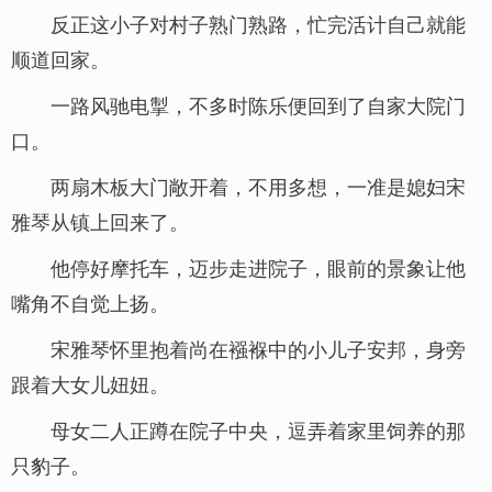
反正这小子对村子熟门熟路，忙完活计自己就能
顺道回家。
一路风驰电掣，不多时陈乐便回到了自家大院门
口。
两扇木板大门敞开着，不用多想，一准是媳妇宋
雅琴从镇上回来了。
他停好摩托车，迈步走进院子，眼前的景象让他
嘴角不自觉上扬。
宋雅琴怀里抱着尚在襁褓中的小儿子安邦，身旁
跟着大女儿妞妞。
母女二人正蹲在院子中央，逗弄着家里饲养的那
只豹子。