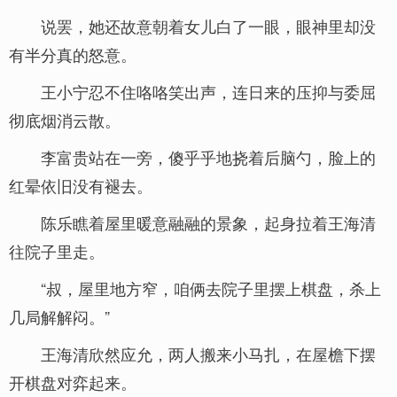
说罢，她还故意朝着女儿白了一眼，眼神里却没
有半分真的怒意。
王小宁忍不住咯咯笑出声，连日来的压抑与委屈
彻底烟消云散。
李富贵站在一旁，傻乎乎地挠着后脑勺，脸上的
红晕依旧没有褪去。
陈乐瞧着屋里暖意融融的景象，起身拉着王海清
往院子里走。
“叔，屋里地方窄，咱俩去院子里摆上棋盘，杀上
几局解解闷。”
王海清欣然应允，两人搬来小马扎，在屋檐下摆
开棋盘对弈起来。