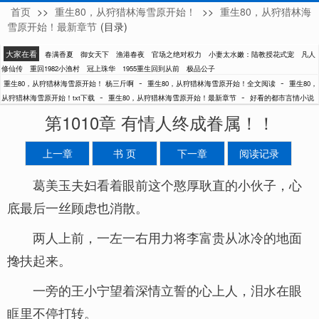
首页
>>
重生80，从狩猎林海雪原开始！
>>
重生80，从狩猎林海
杨三斤啊
雪原开始！最新章节
(目录)
大家在看
春满香夏
御女天下
渔港春夜
官场之绝对权力
小妻太水嫩：陆教授花式宠
凡人
修仙传
重回1982小渔村
冠上珠华
1955重生回到从前
极品公子
-
-
重生80，从狩猎林海雪原开始！ 杨三斤啊
重生80，从狩猎林海雪原开始！全文阅读
重生80，
-
-
从狩猎林海雪原开始！txt下载
重生80，从狩猎林海雪原开始！最新章节
好看的都市言情小说
第1010章 有情人终成眷属！！
上一章
书 页
下一章
阅读记录
葛美玉夫妇看着眼前这个憨厚耿直的小伙子，心
底最后一丝顾虑也消散。
两人上前，一左一右用力将李富贵从冰冷的地面
搀扶起来。
一旁的王小宁望着深情立誓的心上人，泪水在眼
眶里不停打转。