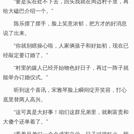
“要是实在处不下去，回头我就在周边村子里，再
给大磕巴介绍一个。”
陈乐摆了摆手，脸上笑意浓郁，把方才的好消息
说了出来。
“你就别瞎操心啦，人家俩孩子和好如初，现在已
经敲定要订婚了。”
“村里的媒人已经开始物色好日子，再过一阵子就
能举办订婚仪式。”
听到这个喜讯，宋雅琴脸上瞬间绽开笑容，打心
底里替两人高兴。
“这可真是大好事！咱们这群兄弟里，就剩富贵和
大傻个还单着了。”
“看着兄弟们一个个成家立业，日子过得红火，我