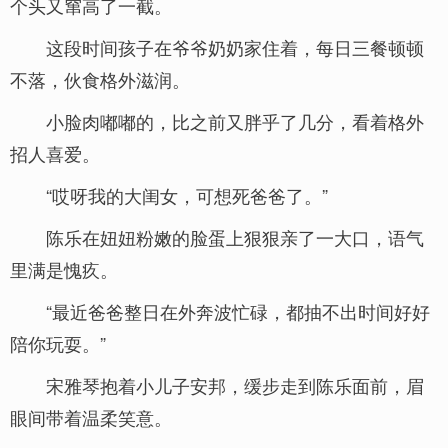
个头又窜高了一截。
这段时间孩子在爷爷奶奶家住着，每日三餐顿顿
不落，伙食格外滋润。
小脸肉嘟嘟的，比之前又胖乎了几分，看着格外
招人喜爱。
“哎呀我的大闺女，可想死爸爸了。”
陈乐在妞妞粉嫩的脸蛋上狠狠亲了一大口，语气
里满是愧疚。
“最近爸爸整日在外奔波忙碌，都抽不出时间好好
陪你玩耍。”
宋雅琴抱着小儿子安邦，缓步走到陈乐面前，眉
眼间带着温柔笑意。