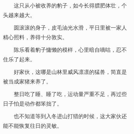
这只从小被收养的豹子，如今长得膘肥体壮，个
头越来越大。
圆滚滚的身子，皮毛油光水滑，平日里被一家人
精心照料，养得十分敦实。
陈乐看着豹子慵懒的模样，心里暗自嘀咕，忍不
住乐了起来。
好家伙，这哪是山林里威风凛凛的猛兽，简直是
被当成家猪来养了。
整日吃了睡、睡了吃，运动量严重不足，再过些
日子怕是动作都笨拙了。
也不知道等到入冬进山打猎的时候，这大家伙还
能不能恢复往日的灵敏。