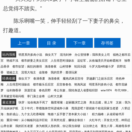
总觉得不踏实。”
陈乐咧嘴一笑，伸手轻轻刮了一下妻子的鼻尖，
打趣道。
上一章
目 录
下一章
存书签
站内强推
明星系列多肉小说
御女天下
混沌剑神
办公室情事：我和美女上司
福艳之都市后
宫
艳福不浅
都市娇妻之美女后宫
人生得意时须纵欢
远征军，从收编溃兵开始称霸南洋
独尊
品香录
都市欲望：疯狂的缠绵
渔港春夜
山村情事
轮回乐园
斗罗大陆4终极斗罗
田野花
香
诡秘之主
流氓大地主
金陵春
我的世界：最强玩家
经典收藏
御女天下
春满香夏
渔港春夜
魔艳武林后宫传
穿越豪门之娱乐后宫
绝色神
雕
人生得意时须纵欢
都市极乐后后宫
后宫春春色
艳海风波
明星系列多肉小说
都市花缘
梦
仙剑御香录
浪漫官途
春色田野
考公失败，我转身进入省委组织部
wtw1974
年代1959，
开局被堂哥敲闷棍
寒门枭士金锋
山村大文豪
最近更新
快穿：短命炮灰不死了
颖星璀璨：赵丽颖演艺之路
美女总裁，请上车
文娱：我为
天仙妹妹护航
五十年代：带着随身空间进城奔小康
甩我是吧？那就捡个校花回家当老婆
八零赶
海：鱼虾成山，九个女儿吃香喝辣
悔婚？反手娶了资本家大小姐！
权力巅峰：从省府秘书开
始
重回1982：从小舢板到远洋巨轮
开局穷光蛋，赚钱全靠挂！
火红年代：开发北大荒，种田赶
山养全家
我的区长老婆
身为精英人形的我，你让我当保镖
以法律之名
重生八零，再婚母亲求
我割肾救她孩！
九九宝贝下山后,八个哥哥排队宠
双穿亮剑：老李见到我就双眼放光
华娱：资本