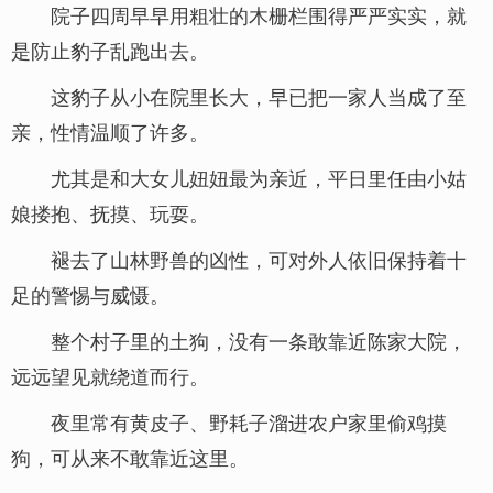
院子四周早早用粗壮的木栅栏围得严严实实，就
是防止豹子乱跑出去。
这豹子从小在院里长大，早已把一家人当成了至
亲，性情温顺了许多。
尤其是和大女儿妞妞最为亲近，平日里任由小姑
娘搂抱、抚摸、玩耍。
褪去了山林野兽的凶性，可对外人依旧保持着十
足的警惕与威慑。
整个村子里的土狗，没有一条敢靠近陈家大院，
远远望见就绕道而行。
夜里常有黄皮子、野耗子溜进农户家里偷鸡摸
狗，可从来不敢靠近这里。