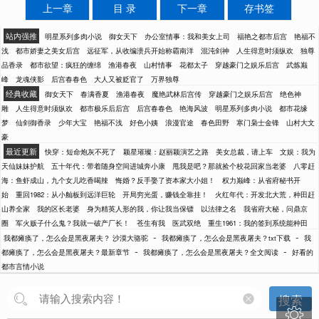
上一章
目 录
下一章
存书签
站内强推
明星系列多肉小说
御女天下
办公室情事：我和美女上司
福艳之都市后宫
艳福不
浅
都市娇妻之美女后宫
远征军，从收编溃兵开始称霸南洋
混沌剑神
人生得意时须纵欢
独尊
品香录
都市欲望：疯狂的缠绵
渔港春夜
山村情事
花都太子
穿越豪门之娱乐后宫
武炼巅
峰
龙魂侠影
后宫春春色
大人又被贬官了
万界独尊
经典收藏
御女天下
春满香夏
渔港春夜
魔艳武林后宫传
穿越豪门之娱乐后宫
绝色神
雕
人生得意时须纵欢
都市极乐后后宫
后宫春春色
艳海风波
明星系列多肉小说
都市花缘
梦
仙剑御香录
少年大宝
艳福不浅
好色小姨
浪漫官途
春色田野
寒门枭士金锋
山村大文
豪
最近更新
快穿：短命炮灰不死了
颖星璀璨：赵丽颖演艺之路
美女总裁，请上车
文娱：我为
天仙妹妹护航
五十年代：带着随身空间进城奔小康
甩我是吧？那就捡个校花回家当老婆
八零赶
海：鱼虾成山，九个女儿吃香喝辣
悔婚？反手娶了资本家大小姐！
权力巅峰：从省府秘书开
始
重回1982：从小舢板到远洋巨轮
开局穷光蛋，赚钱全靠挂！
火红年代：开发北大荒，种田赶
山养全家
我的区长老婆
身为精英人形的我，你让我当保镖
以法律之名
我省府大秘，问鼎京
圈
军火贩子什么鬼？我就一破产厂长！
苍生有我
医武双绝
重生1961：我的签到系统能种田
-
-
我都瘫痪了，怎么会是黑夜屠夫？ 沙漠大骆驼
我都瘫痪了，怎么会是黑夜屠夫？txt下载
我
-
-
都瘫痪了，怎么会是黑夜屠夫？最新章节
我都瘫痪了，怎么会是黑夜屠夫？全文阅读
好看的
都市言情小说
搜索
