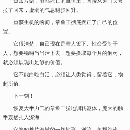
短短片刻，濒临死亡的章鱼王，直接从鬼门关被
拉了回来，虚弱的气息稳步回升。
重获生机的瞬间，章鱼王彻底摆正了自己的位
置。
它很清楚，自己现在是寄人篱下、性命受制于
人，想要稳稳当当活下去，想要换取每个月的解药，
就必须展现出足够的价值。
它不能白吃白活，必须让人类觉得，留着它，物
超所值。
下一刻！
恢复大半力气的章鱼王猛地调转躯体，庞大的触
手轰然扎入深海！
它熟知整片海域的一切地形、洋流、鱼群踪迹，