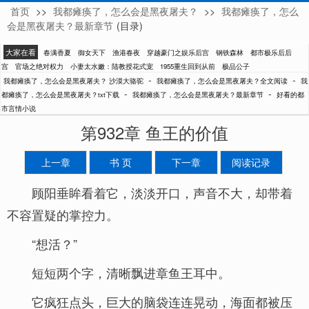
首页
>>
我都瘫痪了，怎么会是黑夜屠夫？
>>
我都瘫痪了，怎么
沙漠大骆驼
会是黑夜屠夫？最新章节
(目录)
大家在看
春满香夏
御女天下
渔港春夜
穿越豪门之娱乐后宫
钢铁森林
都市极乐后后
宫
官场之绝对权力
小妻太水嫩：陆教授花式宠
1955重生回到从前
极品公子
-
-
我都瘫痪了，怎么会是黑夜屠夫？ 沙漠大骆驼
我都瘫痪了，怎么会是黑夜屠夫？全文阅读
我
-
-
都瘫痪了，怎么会是黑夜屠夫？txt下载
我都瘫痪了，怎么会是黑夜屠夫？最新章节
好看的都
市言情小说
第932章 鱼王的价值
上一章
书 页
下一章
阅读记录
顾阳垂眸看着它，淡淡开口，声音不大，却带着
不容置疑的掌控力。
“想活？”
短短两个字，清晰飘进章鱼王耳中。
它疯狂点头，巨大的脑袋连连晃动，海面都被压