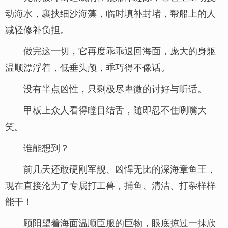
动海水，裹挟细沙海藻，临时填补封堵，帮船上的人
减轻修补负担。
做完这一切，它再度乖乖退回海面，庞大的身躯
温顺漂浮着，低垂头颅，乖巧得不像话。
没有半点凶性，只剩极尽卑微的讨好与听话。
甲板上众人看得瞠目结舌，随即忍不住咧嘴大
笑。
谁能想到？
前几天还敢硬刚军舰、凶悍无比的深海章鱼王，
现在直接沦为了专属打工兽，捕鱼、清洁、打杂样样
能干！
顾阳望着海面温顺臣服的巨物，眼底掠过一抹欣