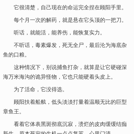
它很清楚，自己现在的命运完全捏在顾阳手里。
每个月一次的解药，就是悬在它头顶的一把刀。
听话，就能活，能养伤，能恢复实力。
不听话，毒素爆发，死无全尸，最后沦为海底杂
鱼的口粮。
这种情况下，别说捕鱼打杂，就算是让它硬碰深
海万米海沟的诡异怪物，它也只能硬着头皮上。
为了活命，它没得选。
顾阳扶着船舷，低头淡淡打量着温顺无比的巨型
章鱼王。
看着它体表黑斑彻底沉寂，溃烂的皮肉缓缓结痂
新生，原本死寂的生机一点点复苏，心里门清。