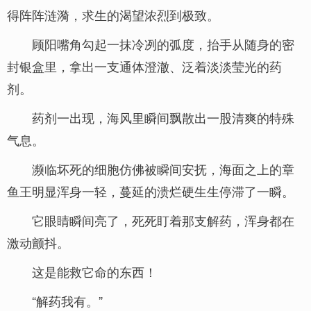
得阵阵涟漪，求生的渴望浓烈到极致。
顾阳嘴角勾起一抹冷冽的弧度，抬手从随身的密
封银盒里，拿出一支通体澄澈、泛着淡淡莹光的药
剂。
药剂一出现，海风里瞬间飘散出一股清爽的特殊
气息。
濒临坏死的细胞仿佛被瞬间安抚，海面之上的章
鱼王明显浑身一轻，蔓延的溃烂硬生生停滞了一瞬。
它眼睛瞬间亮了，死死盯着那支解药，浑身都在
激动颤抖。
这是能救它命的东西！
“解药我有。”