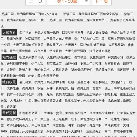
上一页
第1 - 50章
下一页
-
-
熟读三国，我为季汉延续三百年 小小肖肖
熟读三国，我为季汉延续三百年全文阅读
熟读三
-
-
国，我为季汉延续三百年txt下载
熟读三国，我为季汉延续三百年最新章节
好看的历史军事小
说
大家在看
名门艳旅
吾弟大秦第一纨绔
回到明朝当王爷
抗日之铁血使命
亮剑之给孔捷当警
卫
母亲的故事
神话版三国
太平天国之东方醒狮
奋斗在明末的边军小兵
军阀：开局舅舅给我
一个师
大唐开局震惊长孙皇后
无敌天下内
大唐闲人
医妃惊世(魅王宠妻：鬼医纨绔妃)
步步
生莲
抗战之重整河山
权色声香
绝世杀神
大唐之最强酒楼
抗日之铁血战将
站内强推
明星系列多肉小说
人生得意时须纵欢
都市欲望：疯狂的缠绵
林岚秦小雅
综武反
派：开局征服宁中则
少年大宝
都市花缘梦
山野村妇
不良之年少轻狂
后宫春春色
田野花
香
金陵春
诡秘之主
夜的命名术
太荒吞天诀
我的极品老婆们
我的美女老总
情迷苗寨
全
家逃荒长姐一拖四
此刻，我为华夏守护神
经典收藏
名门艳旅
抗战之开局让少帅下跪
红楼：重生贾环，迎娶林黛玉
大明嫡长子
抗
日：大将之路
谍海孤雁
权臣
厨神：从烧尾宴开始
谍海王牌
曹营第一谋士，手拿论语吊打吕
布
我有一个沃尔玛仓库
靖明
九锡
我的谍战生涯
镇狱明王之我的手下都是反贼
重生之侯女
医妃
大明太师
叶尘：重生在赘婿逆袭之路
最毒七皇子，开局迎娶女杀神
绝色医妃：傲娇冷
帝，逆天宠
最近更新
回到明初做藩王
大明第一贪官，你说咱杀不得？
回大唐当个小地主
让你带问题女
兵，你全养成特种兵王了？
太上遥
江山绝色榜
陛下，你管这叫没落寒门？
红楼之宁荣在
世
本诗仙拥兵百万，你让我自重？
末世猎皇
明末：我崇祯，再造大明
靖康英雄志
大明
1629：我崇祯，开局单挑皇太极
杀敌换媳妇？我一人屠城！
三国婚介所
寒门：带着小娇妻崛