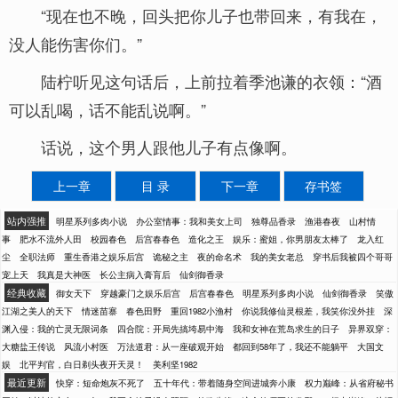
“现在也不晚，回头把你儿子也带回来，有我在，
没人能伤害你们。”
陆柠听见这句话后，上前拉着季池谦的衣领：“酒
可以乱喝，话不能乱说啊。”
话说，这个男人跟他儿子有点像啊。
上一章
目 录
下一章
存书签
站内强推
明星系列多肉小说
办公室情事：我和美女上司
独尊品香录
渔港春夜
山村情
事
肥水不流外人田
校园春色
后宫春春色
造化之王
娱乐：蜜姐，你男朋友太棒了
龙入红
尘
全职法师
重生香港之娱乐后宫
诡秘之主
夜的命名术
我的美女老总
穿书后我被四个哥哥
宠上天
我真是大神医
长公主病入膏肓后
仙剑御香录
经典收藏
御女天下
穿越豪门之娱乐后宫
后宫春春色
明星系列多肉小说
仙剑御香录
笑傲
江湖之美人的天下
情迷苗寨
春色田野
重回1982小渔村
你说我修仙灵根差，我笑你没外挂
深
渊入侵：我的亡灵无限词条
四合院：开局先搞垮易中海
我和女神在荒岛求生的日子
异界双穿：
大糖盐王传说
风流小村医
万法道君：从一座破观开始
都回到58年了，我还不能躺平
大国文
娱
北平判官，白日剃头夜开天灵！
美利坚1982
最近更新
快穿：短命炮灰不死了
五十年代：带着随身空间进城奔小康
权力巅峰：从省府秘书