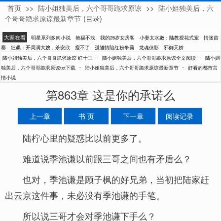
首页
>>
陆小姐独美后，六个哥哥跪求原谅
>>
陆小姐独美后，六
红十三
个哥哥跪求原谅最新章节
(目录)
大家在看
明星系列多肉小说
艳福不浅
我的26岁女房客
小妻太水嫩：陆教授花式宠
情迷苗
寨
狂飙：开局润大嫂，杀安欣
瘦不了
孤雏情陷红粉争霸
龙魂侠影
邪御天娇
-
-
陆小姐独美后，六个哥哥跪求原谅 红十三
陆小姐独美后，六个哥哥跪求原谅全文阅读
陆小姐
-
-
独美后，六个哥哥跪求原谅txt下载
陆小姐独美后，六个哥哥跪求原谅最新章节
好看的都市言
情小说
第863章 这是你的承诺么
上一章
书 页
下一章
阅读记录
陆柠心里的疑惑比以前更多了。
难道说季池谦以前跟三哥之间也有矛盾么？
也对，季池谦是顾子枫的好兄弟，当初把陆家赶
出云京这件事，未必没有季池谦的手笔。
所以说三哥才会对季池谦下手么？