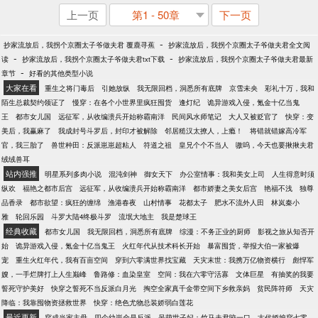
上一页
第1 - 50章
下一页
-
抄家流放后，我拐个京圈太子爷做夫君 覆鹿寻蕉
抄家流放后，我拐个京圈太子爷做夫君全文阅
-
-
读
抄家流放后，我拐个京圈太子爷做夫君txt下载
抄家流放后，我拐个京圈太子爷做夫君最新
-
章节
好看的其他类型小说
大家在看
重生之将门毒后
引她放纵
我无限回档，洞悉所有底牌
京雪未央
彩礼十万，我和
陌生总裁契约领证了
慢穿：在各个小世界里疯狂囤货
逢灯纪
诡异游戏入侵，氪金十亿当鬼
王
都市女儿国
远征军，从收编溃兵开始称霸南洋
民间风水师笔记
大人又被贬官了
快穿：变
美后，我赢麻了
我成封号斗罗后，封印才被解除
邻居糙汉太撩人，上瘾！
将错就错嫁高冷军
官，我三胎了
兽世种田：反派崽崽超粘人
符道之祖
皇兄个个不当人
嗷呜，今天也要揪揪夫君
绒绒兽耳
站内强推
明星系列多肉小说
混沌剑神
御女天下
办公室情事：我和美女上司
人生得意时须
纵欢
福艳之都市后宫
远征军，从收编溃兵开始称霸南洋
都市娇妻之美女后宫
艳福不浅
独尊
品香录
都市欲望：疯狂的缠绵
渔港春夜
山村情事
花都太子
肥水不流外人田
林岚秦小
雅
轮回乐园
斗罗大陆4终极斗罗
流氓大地主
我是楚球王
经典收藏
都市女儿国
我无限回档，洞悉所有底牌
综漫：不务正业的厨师
影视之旅从知否开
始
诡异游戏入侵，氪金十亿当鬼王
火红年代从技术科长开始
暴富囤货，举报大伯一家被爆
宠
重生火红年代，我有百亩空间
穿到六零满世界找宝藏
天灾末世：我携万亿物资横行
彪悍军
嫂，一手烂牌打上人生巅峰
鲁路修：血染皇室
空间：我在六零守活寡
文体巨星
有抽奖的我要
誓死守护美好
快穿之誓死不当反派白月光
掏空全家真千金带空间下乡救亲妈
贫民阵符师
天灾
降临：我靠囤物资拯救世界
快穿：绝色尤物总装娇弱白莲花
最近更新
穿成当家主母，四个幼崽全是反派
呆萌世子妃：竹马夫君咬一口
古代娇娘穿七零，