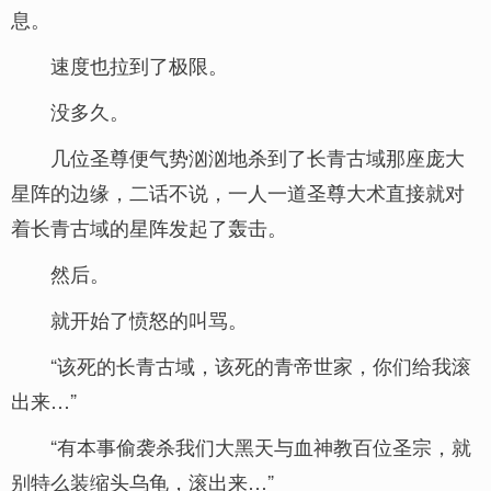
息。
速度也拉到了极限。
没多久。
几位圣尊便气势汹汹地杀到了长青古域那座庞大
星阵的边缘，二话不说，一人一道圣尊大术直接就对
着长青古域的星阵发起了轰击。
然后。
就开始了愤怒的叫骂。
“该死的长青古域，该死的青帝世家，你们给我滚
出来…”
“有本事偷袭杀我们大黑天与血神教百位圣宗，就
别特么装缩头乌龟，滚出来…”