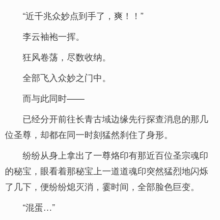
“近千兆众妙点到手了，爽！！”
李云袖袍一挥。
狂风卷荡，尽数收纳。
全部飞入众妙之门中。
而与此同时——
已经分开前往长青古域边缘先行探查消息的那几
位圣尊，却都在同一时刻猛然刹住了身形。
纷纷从身上拿出了一尊烙印有那近百位圣宗魂印
的秘宝，眼看着那秘宝上一道道魂印突然猛烈地闪烁
了几下，便纷纷熄灭消，霎时间，全部脸色巨变。
“混蛋…”