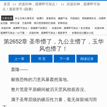
首页
>>
武道封神，观摩即可加点！
>>
武道封神，观摩即可加
梧桐树下的莽汉
点！最新章节
(目录)
大家在看
长公主病入膏肓后
临渊行
道诡异仙
嫡嫁千金
天骄战纪
系统赋我长生，活着终
会无敌
神印王座
万道剑尊
我只想安静的打游戏
邪神传说
-
-
武道封神，观摩即可加点！ 梧桐树下的莽汉
武道封神，观摩即可加点！全文阅读
武道封神，
-
-
观摩即可加点！txt下载
武道封神，观摩即可加点！最新章节
好看的玄幻魔法小说
第2652章 圣帝懵了，九公主懵了，玉华
风也懵了！
上一章
书 页
下一章
阅读记录
轰隆——
极致恐怖的刀意风暴轰然落地。
整片荒星平原瞬间被滔天罡风彻底吞没。
属于圣尊层级的碾压性力量，毫无保留倾泻而
下。