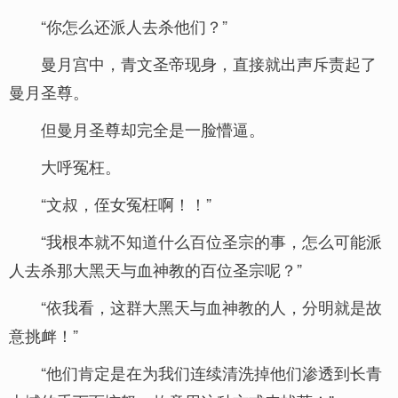
“你怎么还派人去杀他们？”
曼月宫中，青文圣帝现身，直接就出声斥责起了
曼月圣尊。
但曼月圣尊却完全是一脸懵逼。
大呼冤枉。
“文叔，侄女冤枉啊！！”
“我根本就不知道什么百位圣宗的事，怎么可能派
人去杀那大黑天与血神教的百位圣宗呢？”
“依我看，这群大黑天与血神教的人，分明就是故
意挑衅！”
“他们肯定是在为我们连续清洗掉他们渗透到长青