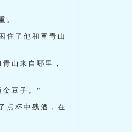
重。
困住了他和童青山
和青山来自哪里，
颗金豆子。”
了点杯中残酒，在