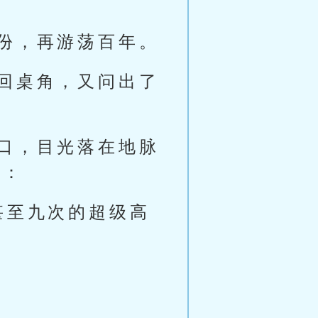
份，再游荡百年。
回桌角，又问出了
口，目光落在地脉
慨：
甚至九次的超级高