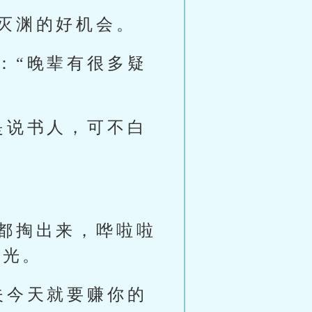
灭渊的好机会。
：“晚辈有很多疑
是说书人，可不白
都掏出来，哗啦啦
的光。
夫今天就要赚你的