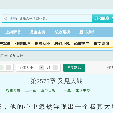
上架新书
月点击榜
总收藏榜
新书榜单
史军事
侦探推理
网游动漫
科幻小说
恐怖灵异
散文诗词
2575章 又见大钱
-
+
字体大小：
24
恢复默认
作
第2575章 又见大钱
投推荐票
上一章
章节目录
下一章
加入书签
诚，他的心中忽然浮现出一个极其大