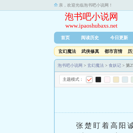
亲，欢迎光临泡书吧小说网！
泡书吧小说网
www.ipaoshubaxs.net
首页
阅读历史
今日更新
玄幻魔法
武侠修真
都市言情
历
泡书吧小说网
>
玄幻魔法
>
食妖记
> 第
主题模式：
张楚盯着高阳