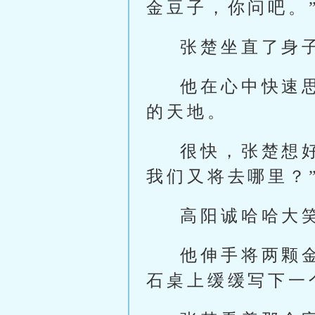
金豆子，你问吧。
张楚坐直了身
他在心中快速
的天地。
很快，张楚想
我们又将去哪里？
高阳诚哈哈大
他伸手将两颗
石桌上缓缓写下一