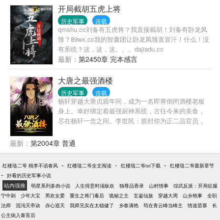
为然，凭借着自己做社区工作积累下来的社会经验，
开局截胡五虎上将
丁浩应对世人、世事八面玲珑，聪明的抓住身边每一
历史军事
连载
个机会，脱出樊笼，去争取自己想要拥有的一切。 宋
qmshu.cc刘备有五虎将？我直接截胡！刘备有卧龙凤
廷的明争暗战，南唐李煜的悲欢离合，北国萧绰的抱
雏？89wx.cc我的智囊团让卧龙凤雏直冒汗！什么！没
负，金匮之盟的秘密，斧影摇红的迷踪，陈抟一局玲
有系统？这，这，这。。。dajiadu.cc
珑取华山，高梁河千古憾事…… 江山如画，美人如
最新：
第2450章 完本感言
诗，娑婆世界，步步生莲。
大唐之最强酒楼
历史军事
连载
杨轩穿越大唐贞观年间，成为一名即将倒闭酒楼老板
身上。幸好绑定着最强厨神系统，古往今来的美食，
尽在杨轩一念之间。李世民：朕封你为正二品官员，
只需要你给朕做个满汉全席，如何？长乐公主：只要
你给本公主做什锦豆腐，我给你搭桥拉线，让你做我
最新：
第2004章 普通
唐朝公主的乘龙快婿。程咬金：俺老程要吃长安烤
鸭！！！杨轩拍了拍大门：“都给我按照规矩来，全部
-
-
-
红楼琏二爷 桃李不谙春风
红楼琏二爷全文阅读
红楼琏二爷txt下载
红楼琏二爷最新章节
排队，别吵吵。”
-
好看的历史军事小说
站内强推
明星系列多肉小说
人生得意时须纵欢
独尊品香录
山村情事
综武反派：开局征服
宁中则
少年大宝
男欢女爱
重生之将门毒后
诡秘之主
玄鉴仙族
穿越大周
山乡艳事
全职
法师
混沌天帝诀
赤心巡天
我师兄实在太稳健了
乡春满艳
苟在青云峰当峰主
情迷苗寨
长
公主病入膏肓后