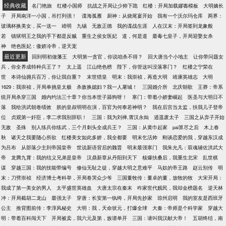
经典收藏
名门艳旅
红楼小国师
抗战之开局让少帅下跪
红楼：开局加载嫪毐模板
大明嫡长
子
开局南洋一小国，吊打列强！
谍海孤雁
厨神：从烧尾宴开始
我有一个沃尔玛仓库
两界：
玻璃杯换美女，买一送一
靖明
九锡
无敌正德
我的谍战生涯
人在汉末：开局签到龙象般
若
镇狱明王之我的手下都是反贼
重生之侯女医妃
道，何是道
最毒七皇子，开局迎娶女杀
神
绝色医妃：傲娇冷帝，逆天宠
最近更新
回到明初做藩王
大明第一贪官，你说咱杀不得？
回大唐当个小地主
让你带问题女
兵，你全养成特种兵王了？
太上遥
江山绝色榜
陛下，你管这叫没落寒门？
红楼之宁荣在
世
本诗仙拥兵百万，你让我自重？
末世猎皇
明末：我崇祯，再造大明
靖康英雄志
大明
1629：我崇祯，开局单挑皇太极
杀敌换媳妇？我一人屠城！
三国婚介所
北庆朝歌
王莽：帝系
统开局杀穿三国
婚内约法三十章？你当本世子舔狗呀！
寒门：带着小娇妻崛起
医圣与大明日不
落
我给洪武朝卷绩效
朕的皇叔明明在演，百官为何奉若神明？
我在后宫当太监，扶我儿子登帝
位
贞观第一奸臣，李二求我别辞职！
三国：我为刘禅,霄汉永灿
逍遥废太子
三国之从弃子开始
无敌
圣殊
别人练兵你练武，三个月刺头全成兵王？
三国：从黄巾起家
pai算尽之后
木上春
秋
诸天之我要随心所欲
红楼美女如此多娇，我全都要
明末乞活帅
刚谈恋爱的我，穿越东汉成
为吕布
从部落少主到帝国皇帝
世说新语背后的魏晋
明末最强寒门
我朱允凡：双魂辅佐洪武大
帝
龙腾九霄：我的结义兄弟是皇帝
汉鼎新章从丹阳到天下
核爆扶桑后，我重生北宋
乱世棋
谋
穿越三国：我的技能带编号
修仙无耻之徒，穿越大明之意难平
马奴的帝王路
赵云别传
明
末：刀劈崇祯
经济博士考科举，开局卷哭众少爷
三国董牧传：董卓的董，放牧的牧
大宋开局：
我成了第一美女的男人
太平盛世英雄血
大唐太宗在秦末
咋家世代贱民，我却金榜题名
逆天林
冲：开局截胡二龙山
最强太子
穿唐：长安第一纨绔，开局先抄家
琼州启明
我的室友是西班牙
公主
推背图前传：李淳风秘史
大明：我，天命状元，打爆全球
大秦：帝师是个科学家
穿越大
明：带着百科闯天下
开局被卖，我六元及第，族谱单开
三国：请叫我汉献大帝！
五胡终结，南