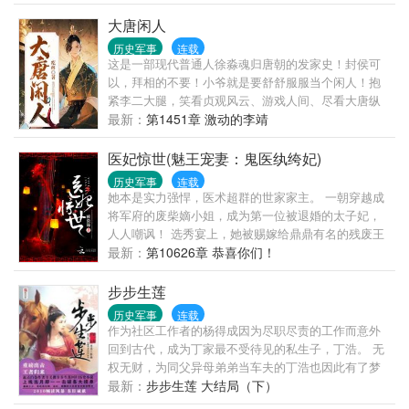
学院，把洪天王的天父论按在地上摩擦。?清军还在用
抬枪土炮，他的西军已端着后装线膛枪高唱。?曾国藩
大唐闲人
写家书感慨"此贼通晓格物"，李鸿章哀嚎"洋大人的火
历史军事
连载
枪火炮，竟不如贼军！"?抢在明治维新前，用大炮轰
这是一部现代普通人徐淼魂归唐朝的发家史！封侯可
开江户湾：“小日子过得不错的家伙，摆正你千年小弟
以，拜相的不要！小爷就是要舒舒服服当个闲人！抱
的位置！”?西伯利亚铁路刚动工，东北野战军已插旗贝
紧李二大腿，笑看贞观风云、游戏人间、尽看大唐纵
加尔湖："毛熊，这地儿自古以来姓中。"?伦敦报纸头
横天下！
最新：
第1451章 激动的李靖
条惊呼："远东恶魔用铁甲舰，把鸦片倒进了泰晤士
河！"--------------作者试图叙述一个赤子在那个时代的故
医妃惊世(魅王宠妻：鬼医纨绔妃)
事。本书无系统，不无脑，偏真实历史向，思想内核
历史军事
连载
参考当今社会核心价值观，不称帝，不图满，欢迎大
她本是实力强悍，医术超群的世家家主。 一朝穿越成
家来捧场。
将军府的废柴嫡小姐，成为第一位被退婚的太子妃，
人人嘲讽！ 选秀宴上，她被赐嫁给鼎鼎有名的残废王
爷。 众人笑：瞎子配残废，天生是一对。 却不知她手
最新：
第10626章 恭喜你们！
握失传丹方，能练绝顶丹药；家养神级萌宠，天下独
一无二！ 更可怕的是她家残废王爷—— 一肚子的腹黑
步步生莲
坏水，外加逆天修炼体质，秒杀一众天才。 白天坐轮
历史军事
连载
椅，晚上却缠着她在床上练腰肌，妈蛋，说好的残废
作为社区工作者的杨得成因为尽职尽责的工作而意外
呢？
回到古代，成为丁家最不受待见的私生子，丁浩。 无
权无财，为同父异母弟弟当车夫的丁浩也因此有了梦
想，就是在这万恶的社会下成为一个逍遥阔少，平平
最新：
步步生莲 大结局（下）
安安度过一生。 梦想虽然有些遥远，但是丁浩却不以