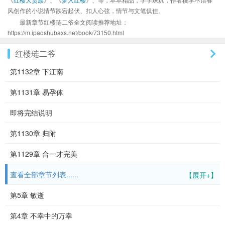
风创作的小说情节跌宕起伏、扣人心弦，情节与文笔俱佳。
最新章节红楼琏二爷全文阅读推荐地址：
https://m.ipaoshubaxs.net/book/73150.html
红楼琏二爷
第1132章 下江南
第1131章 易孕体
即将完结说明
第1130章 归附
第1129章 合一才完美
查看全部章节列表......
【展开+】
第5章 敏逝
第4章 不幸中的万幸