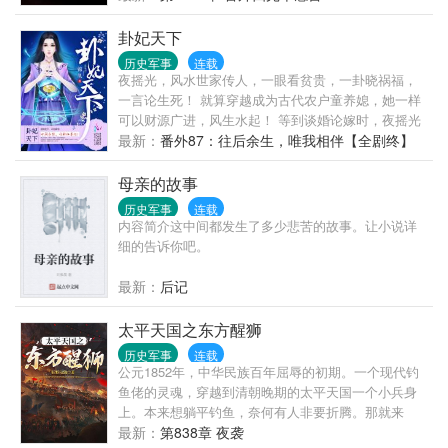
卦妃天下
历史军事
连载
夜摇光，风水世家传人，一眼看贫贵，一卦晓祸福，
一言论生死！ 就算穿越成为古代农户童养媳，她一样
可以财源广进，风生水起！ 等到谈婚论嫁时，夜摇光
问：“钱是我赚的，你是我养大的，小人恶人是我打
最新：
番外87：往后余生，唯我相伴【全剧终】
的，魑魅魍魉是我驱的，权贵豪富欠的情是我的，我
要你干嘛？” 某男端着一张长得越来越妖孽的脸凑上
母亲的故事
前：“夫人负责赚钱养家，扫清天下，为了不失宠，为
历史军事
连载
夫自然要保证永远貌美如花。” 于是，色令智昏的某女
内容简介这中间都发生了多少悲苦的故事。让小说详
就这么嫁了！ 权倾天下，不如有你；世间永恒，唯神
细的告诉你吧。
仙眷侣。 有百万字完结作品两部，坑品保证，读者群
【144431187】
最新：
后记
太平天国之东方醒狮
历史军事
连载
公元1852年，中华民族百年屈辱的初期。一个现代钓
鱼佬的灵魂，穿越到清朝晚期的太平天国一个小兵身
上。本来想躺平钓鱼，奈何有人非要折腾。那就来
吧！?洪秀全还在装神弄鬼搞拜上帝教，他直接成立科
最新：
第838章 夜袭