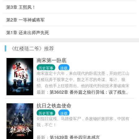
第3章 王熙凤！
第2章 一等神威将军
第1章 还未出师声先死
《红楼琏二爷》推荐
南宋第一卧底
历史军事
连载
南宋嘉定十六年，来自现代的卧底沈墨，开始把江山
社稷玩弄于股掌之中。数之不尽的奇谋、毒计、狠
招、在他手上狂喷而出。他的现代刑侦技术屡破南宋
奇案，他的谍报技能狂虐辽金密谍。当纵横无敌的蒙
最新：
第3602章 番外篇之狼行异域：误了残生、
元铁骑滚滚而来时，他练成的钢铁之师，迎头撞碎了
断了毒肠
蒙古铁骑那席卷天下之势！只手补天，力挽天倾，这
抗日之铁血使命
是一场一个人对抗一个时代的战争！......
历史军事
连载
剑指日寇颅、马踏倭军尸，杀敌锄奸敌胆寒，中国有
我，不亡！
最新：
第1639章 番外四完本感言