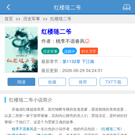
红楼琏二爷
首页
>>
历史军事
>>
红楼琏二爷
红楼琏二爷
作者：
桃李不谙春风
历史军事
连载中
810 万字
最新章节：
第1132章 下江南
最后更新：2026-06-29 04:24:51
阅读
收藏
推荐
TXT下载
红楼琏二爷小说简介
穿越成红楼超级美男，面对独断专横的色鬼老爹，霸道狠辣的美艳老婆，
以及二房那一家子面带猪像，实则内心嘹亮的亲人们，贾琏决定，是时候好好
整顿一下他们了。这是个为贾家立魂的故事。
桃李不谙春风
是一名出色的小说作者，他的作品包括：《
红楼琏二爷
》、
《
红楼大贵族
》、《
梦入红楼
》、等，本本精品，字字珠玑，作者桃李不谙春