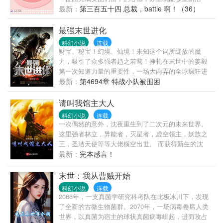
回。 嗯，男主是武林盟主的儿子？那又如何？老娘武
最新：
第三百五十四 总裁，battle 啊！（36）
功比他还高！然后苏墨就被男主拉去这样那样了。某
男：“我武功的确不如娘子，既然如此，为夫吃软饭也
最强末世进化
是不错的！” 啥？你让我一个丫鬟攻略傀儡太子？行
科幻小说
连载
吧！只不过……为啥得我者就能得天下？摄政王也想
财宝、秘宝！幻境、仙境！未知这个词所绽放的魔
娶我？抱歉大叔！我们不约！抱起我的太子殿下就
力，吸引了众多强者趋之若鹜！挣扎在末世中的姜毅
跑…… 什么，我成了冷宫弃妃？怕什么，那个太监才
第一次知道力量的重要性，一场大雨弄的全球疯狂进
是真男主啊！桥豆麻袋！不是说好了是太监吗？让我
化，能力者与凶兽、丧尸永远不会和平共处，想要生
最新：
第4694章 特战小队被围困
帮他坐上皇位是什么鬼？男人魅惑一笑：“娘子，我有
存，就只有拼尽全力！！末世突临，丧尸遍地！没有
说过我是真太监？” 哦，男主是丧尸啊，正好啊，老娘
觉醒过异能的姜毅沦为炮灰，被人遗弃在了宿舍内。
请叫我馆主大人
还没见过丧尸呢！怕毛线！不是，丧尸不应该是死人
鼓起勇气千辛万苦终于击杀了一头丧尸，居然激发出
科幻小说
连载
吗？有没有搞错，你让我复活他？死人怎么复活？男
了．．．．．
一次偶然的意外，沈夜重生到了二次元的未来世界。
人笑了笑：“老婆亲亲抱抱就能复活！” 等一下，我怎
这里强者林立，异能者，灭星者，虚空领主，妖族之
么觉得，这些男主都特么的是同一个人？系统酒
王，圣洁天使等等大佬横空出世。 而获得新生的沈
酒：“嘿嘿嘿，宿主发现了啊！”男人迈步向苏墨走来，
夜，也看开了。前世种种的无奈，来世让他决定活得
最新：
完本感言！
低声说道：“墨儿，每一个世界做的事为师都记得哦！”
洒脱点。 在本命奇石的帮助下，沈夜获得了万千能
力，从此一笑星空万界。 孤夜寒雨，青衣竹伞，只为
末世：我从曹贼开始
静待佳人。 夜黑风高，假面魅影，只为博得红颜倾
科幻小说
连载
慕。 ...... 不要说哥是海王，哥只是传说。 哥不渣，也
2066年，一支真菌学研究科考队在北极冰川下，发现
不坏，更不好色。 别以为卖弄点风骚，哥就会乖乖上
了全新的古微生物菌群。2070年，一场病毒卷席人类
钩。 老娘，呸，老子骚起来，六亲不认。 如果非要一
世界，以真菌为宿主的球状真菌病毒崛起，进而攻占