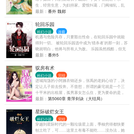
生，经营生意，为妇持家。爱恨纠葛，门阀倾轧，乱
世流离，阿瑾能否与良人携手共度？古风浓厚，清新
最新：
番外 魏郯
婉转，刻画细腻。
轮回乐园
科幻小说
连载
机遇与危险共存，只要豁出性命，在轮回乐园中就能
得到一切。 被轮回乐园选中成为‘猎杀者’的那一刻，苏
晓就明白，他将与所有人为敌。 乐园虽然残酷，但无
所不能……。 各位书友要是觉得《轮回乐园》还不错
最新：
番外5
的话请不要忘记向您>
驭房有术
科幻小说
完结
进城闯荡的小阿姨衣锦还乡，张禹的老妈心动了，决
定让儿子前去投奔。不曾想，所谓的豪宅就是一个三
十平米的出租屋，孤男寡女怎么住，更为要命的是，
小阿姨经营的房产中介都快交不上房租了。 风水卖
最新：
第5060章 青萍剑诀（大结局）
房、风水装修……张禹从乡下棺材铺王老头那里学来
的奇门玄术竟然派上了用场，摇身一变成了王牌经纪
星际破烂女王
人…… 兄弟、美女，买房吗？阴宅阳宅都有，包装
科幻小说
完结
修！ 【都市风水秘术！灵异小说中的新题材，非恐
穿越到星际时代的一颗垃圾星上面，季柚穷得都快要
怖，适合各种口味！】 本书书友群：149661050。内
刨土吃了，可……这里土有毒不能吃……没办法，她